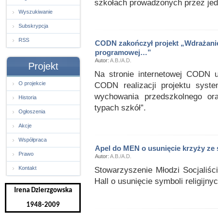
szkołach prowadzonych przez jedn
Wyszukiwanie
Subskrypcja
RSS
CODN zakończył projekt „Wdrażani
programowej…”
Autor:
A.B./A.D.
Projekt
Na stronie internetowej CODN u
O projekcie
CODN realizacji projektu sys
wychowania przedszkolnego or
Historia
typach szkół”.
Ogłoszenia
Akcje
Współpraca
Apel do MEN o usunięcie krzyży ze 
Prawo
Autor:
A.B./A.D.
Kontakt
Stowarzyszenie Młodzi Socjaliśc
Hall o usunięcie symboli religijny
Irena Dzierzgowska
1948-2009