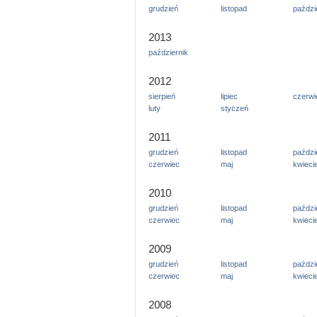
grudzień
listopad
paździ
2013
październik
2012
sierpień
lipiec
czerwi
luty
styczeń
2011
grudzień
listopad
paździ
czerwiec
maj
kwieci
2010
grudzień
listopad
paździ
czerwiec
maj
kwieci
2009
grudzień
listopad
paździ
czerwiec
maj
kwieci
2008