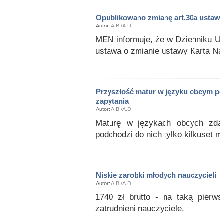
Opublikowano zmianę art.30a ustaw
Autor:
A.B./A.D.
MEN informuje, że w Dzienniku U
ustawa o zmianie ustawy Karta N
Przyszłość matur w języku obcym 
zapytania
Autor:
A.B./A.D.
Maturę w językach obcych zda
podchodzi do nich tylko kilkuset 
Niskie zarobki młodych nauczycieli
Autor:
A.B./A.D.
1740 zł brutto - na taką pierw
zatrudnieni nauczyciele.