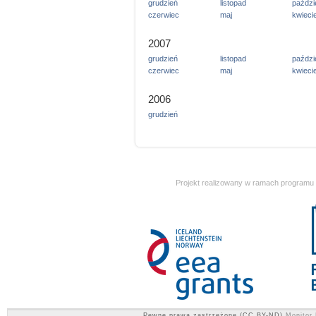
grudzień
listopad
paździ
czerwiec
maj
kwieci
2007
grudzień
listopad
paździ
czerwiec
maj
kwieci
2006
grudzień
Projekt realizowany w ramach programu
Pewne prawa zastrzeżone (CC BY-ND)
Monitor 