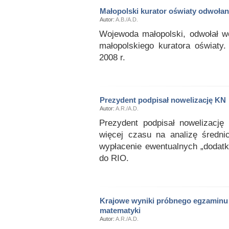
Małopolski kurator oświaty odwoła
Autor:
A.B./A.D.
Wojewoda małopolski, odwołał w
małopolskiego kuratora oświaty.
2008 r.
Prezydent podpisał nowelizację KN
Autor:
A.R./A.D.
Prezydent podpisał nowelizację
więcej czasu na analizę średni
wypłacenie ewentualnych „dodat
do RIO.
Krajowe wyniki próbnego egzaminu
matematyki
Autor:
A.R./A.D.