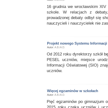
16 grudnia we wrocławskim XIV 
szkole. W relacjach z debaty
prowadzonej debaty odbył się sho
nauczycieli i nauczycielek nie za
Projekt nowego Systemu Informacji
Autor:
A.B./A.D.
Od 2012 roku dyrektorzy szkół b
PESEL uczniów, miejsce urod
Informacji Oświatowej (SIO) zna
uczniów.
Więcej egzaminów w szkołach
Autor:
A.B./A.D.
Pięć egzaminów po gimnazjum od
2015 roku czeka uczniów i ucze