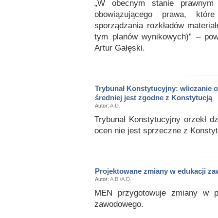
„W obecnym stanie prawnym 
obowiązującego prawa, które
sporządzania rozkładów materia
tym planów wynikowych)” – powi
Artur Gałęski.
Trybunał Konstytucyjny: wliczanie oc
średniej jest zgodne z Konstytucją
Autor:
A.D.
Trybunał Konstytucyjny orzekł dzi
ocen nie jest sprzeczne z Konstyt
Projektowane zmiany w edukacji z
Autor:
A.B./A.D.
MEN przygotowuje zmiany w pr
zawodowego.