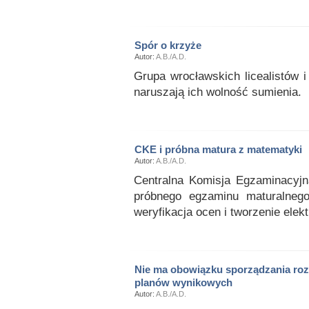
Spór o krzyże
Autor:
A.B./A.D.
Grupa wrocławskich licealistów i
naruszają ich wolność sumienia.
CKE i próbna matura z matematyki
Autor:
A.B./A.D.
Centralna Komisja Egzaminacyjn
próbnego egzaminu maturalneg
weryfikacja ocen i tworzenie elek
Nie ma obowiązku sporządzania roz
planów wynikowych
Autor:
A.B./A.D.