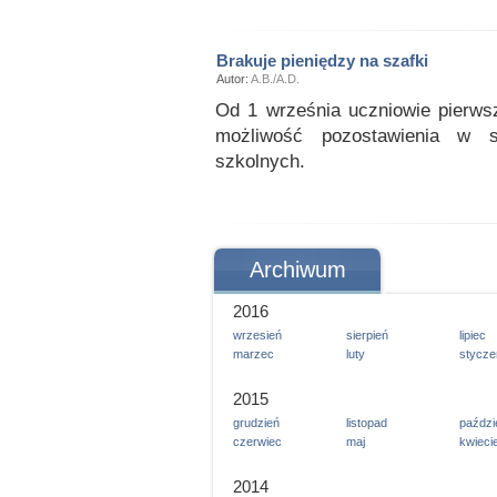
Brakuje pieniędzy na szafki
Autor:
A.B./A.D.
Od 1 września uczniowie pierws
możliwość pozostawienia w s
szkolnych.
Archiwum
2016
wrzesień
sierpień
lipiec
marzec
luty
stycze
2015
grudzień
listopad
paździ
czerwiec
maj
kwieci
2014