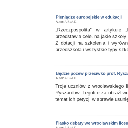
Pieniądze europejskie w edukacji
Autor:
A.B./A.D.
„Rzeczpospolita” w artykule 
przedstawia cele, na jakie szkoły
Z dotacji na szkolenia i wyrówn
przedszkola i wszystkie typy szkó
Będzie pozew przeciwko prof. Rysz
Autor:
A.B./A.D.
Troje uczniów z wrocławskiego l
Ryszardowi Legutce za obraźliwe
temat ich petycji w sprawie usuni
Fiasko debaty we wrocławskim lice
Autor:
A.B./A.D.