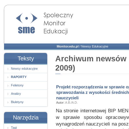
Społeczny Monitor
Edukacji
Monitor.edu.pl
/
Newsy Edukacyjne
Archiwum newsów e
Teksty
2009)
Newsy edukacyjne
RAPORTY
Felietony
Projekt rozporządzenia w sprawie 
sprawozdania z wysokości średnic
Analizy
nauczycieli
Biuletyny
Autor:
A.B./A.D.
Na stronie internetowej BIP MEN
Narzędzia
w sprawie sposobu opracowyw
wynagrodzeń nauczycieli na pos
Tagi