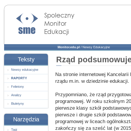
Społeczny Monitor
Edukacji
Monitor.edu.pl
/
Newsy Edukacyjne
Rząd podsumowuj
Teksty
Newsy edukacyjne
Na stronie internetowej Kancelari
RAPORTY
rządu m.in. w dziedzinie edukacji.
Felietony
Przypomniano, że rząd przygotowa
Analizy
programowej. W roku szkolnym 200
Biuletyny
pierwsze klasy szkół podstawowyc
pierwsze i drugie szkół podstawow
Narzędzia
programowej w liceach ogólnoksz
zakończy się za sześć lat (w 2015 
Tagi