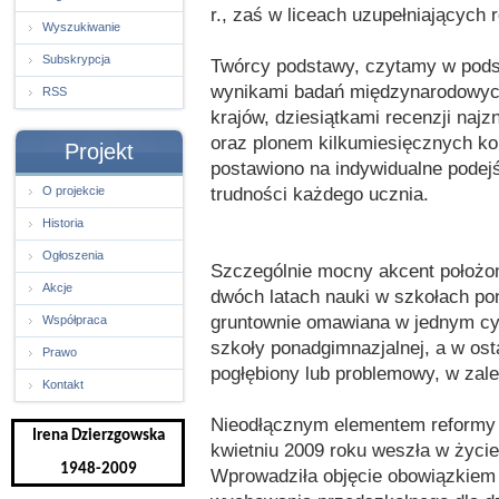
r., zaś w liceach uzupełniających r
Wyszukiwanie
Subskrypcja
Twórcy podstawy, czytamy w podsu
wynikami badań międzynarodowych
RSS
krajów, dziesiątkami recenzji na
oraz plonem kilkumiesięcznych ko
Projekt
postawiono na indywidualne podejś
trudności każdego ucznia.
O projekcie
Historia
Ogłoszenia
Szczególnie mocny akcent położon
Akcje
dwóch latach nauki w szkołach pon
gruntownie omawiana w jednym cyk
Współpraca
szkoły ponadgimnazjalnej, a w os
Prawo
pogłębiony lub problemowy, w zal
Kontakt
Nieodłącznym elementem reformy 
Irena Dzierzgowska
kwietniu 2009 roku weszła w życi
1948-2009
Wprowadziła objęcie obowiązkiem