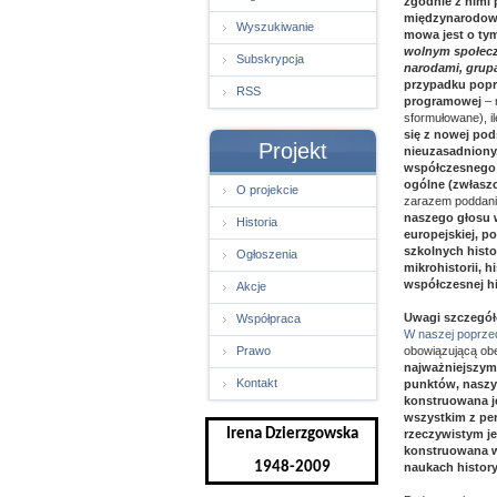
zgodnie z nimi
międzynarodowe
Wyszukiwanie
mowa jest o ty
wolnym społecze
Subskrypcja
narodami, grup
przypadku poprz
RSS
programowej
– 
sformułowane), il
się z nowej po
Projekt
nieuzasadniony,
współczesnego d
ogólne (zwłasz
O projekcie
zarazem poddanie
naszego głosu w
Historia
europejskiej, p
szkolnych histor
Ogłoszenia
mikrohistorii, h
współczesnej hi
Akcje
Uwagi szczegó
Współpraca
W naszej poprzedn
Prawo
obowiązującą obe
najważniejszym
Kontakt
punktów, naszy
konstruowana je
wszystkim z per
Irena Dzierzgowska
rzeczywistym je
konstruowana w 
1948-2009
naukach histor