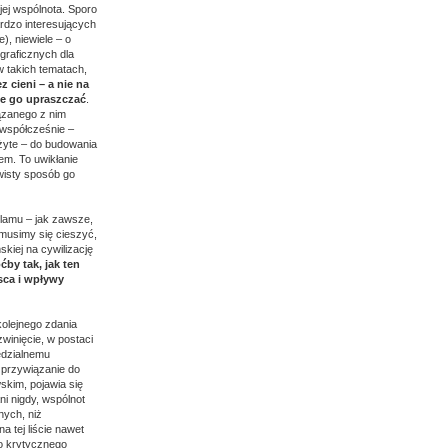
jej wspólnota. Sporo
rdzo interesujących
), niewiele – o
graficznych dla
w takich tematach,
z cieni – a nie na
nie go upraszczać
.
iązanego z nim
 współcześnie –
użyte – do budowania
wem. To uwikłanie
ywisty sposób go
slamu – jak zawsze,
 musimy się cieszyć,
skiej na cywilizację
by tak, jak ten
sca i wpływy
olejnego zdania
winięcie, w postaci
iedzialnemu
 przywiązanie do
skim, pojawia się
ni nigdy, wspólnot
nych, niż
a tej liście nawet
go krytycznego