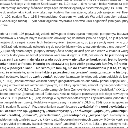
olesława Śmiałego z biskupem Stanisławem (s. 112) oraz LI.6: w ramach bloku Niemiecka poli
i interpretuje materiały źródłowe dotyczące niemieckiej polityki eksterminacyjnej” (s. 130). P
e do analizy jakiś konkretny tekst, np. Kodeks Hammurabiego, teksty „obrazujące myśl filozo
(s. 109, poziom R., s. 114) i tym podobne. Owszem, w rozdziale Warunki i sposoby realizacji
i wszelkiego rodzaju – tym bardziej jednak wybranie zaledwie kilku zagadnień jako tych, prz
 dziwi.
ych na stronie 108 pojawia się zdanie mówiące o dostrzeganiu mnogości perspektyw badaw
odstawa w żadnym innym miejscu nie odwołuje się do historii jako do czegoś, co jest przed
nej jako do czegoś, co jest tych badań wynikiem (mówi za to, co już przywoływałyśmy, o „zbi
; jeśli zaś gdzieniegdzie odwołuje się do sporów historyków, to na ogół dotyczą one „oceny” 
 8: „7) [uczeń] charakteryzuje spory historyków o ocenę działań polskich władz w latach II wojn
 oceny historyków na temat powstania warszawskiego”, s. 130, poziom R).
To jest bodaj n
 zarzut i zarazem największa wada podstawy – nie tylko tej konkretnej, jest to bowi
ia historii w Polsce. Historię przedstawia się jako zbiór gotowych faktów, które ni
y się w podręcznikach – ale skoro już tam są, nie do zakwestionowania jest to, że są
oraz że właśnie te, a nie inne fakty z przeszłości są „ważne”, mają „znaczenie history
agań podstawy brzmi
„uczeń ocenia”
: od „ocenia znaczenie włączenia ziem polskich do kręg
I.4, s. 114), „konsekwencje wielkich odkryć geograficznych dla obszarów pozaeuropejskich” (
ecyfikę w zakresie rozwiązań ustrojowych, struktury społecznej i modelu życia gospodarcz
zyźniana)” (XVIII.3, s. 115), „polityczną rolę Jana Zamoyskiego i Anny Jagiellonki” (XX.1, po
podobne, poprzez „[ocenia] postać Tadeusza Kościuszki jako pierwszego polskiego nowożytn
I.2, s. 119, poziom R.), „rolę ideologii w systemach totalitarnych i zjawisko kultu jednostki” 
nia perspektywy rozwoju Polski we współczesnym świecie” (LXI.6, s. 134) i „ocenia społeczn
LXI.3, poziom R, tamże). Poza ocenianiem uczeń jeszcze
„wyjaśnia” (na ogół „wyjaśnia p
, czasem też np. „genezę”), „charakteryzuje”, „porównuje”, „opisuje”, „analizuje
rzeni” (rzadko), „omawia”, „przedstawia”, „prezentuje” czy „rozpoznaje”
. Prosimy w t
udało nam się znaleźć wzorca, który rządzi doborem konkretnych czasowników do konkretn
a przykład przemiany kapitalistyczne uczeń „analizuje” (XVII.4, s. 115), a przemiany w kultu