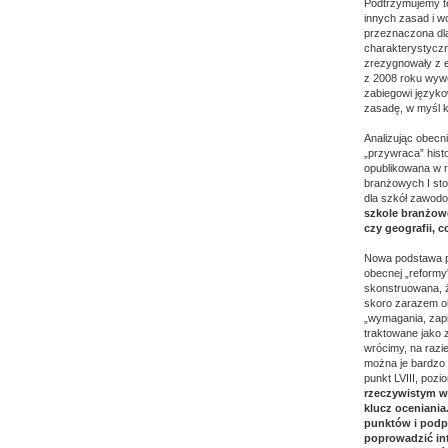
Podtrzymujemy te
innych zasad i w
przeznaczona dla
charakterystyczn
zrezygnowały z e
z 2008 roku wywo
zabiegowi języko
zasadę, w myśl k
Analizując obecn
„przywraca” histo
opublikowana w r
branżowych I sto
dla szkół zawodo
szkole branżowej
czy geografii, 
Nowa podstawa pro
obecnej „reformy
skonstruowana, ż
skoro zarazem o
„wymagania, zap
traktowane jako z
wrócimy, na razi
można je bardzo 
punkt LVIII, poz
rzeczywistym we
klucz oceniania
punktów i podp
poprowadzić int