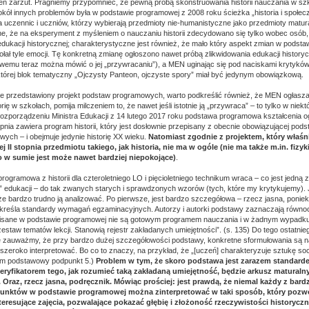
n zarzut. Pragniemy przypomnieć, że pewną próbą skonstruowania historii nauczania w szk
okół innych problemów była w podstawie programowej z 2008 roku ścieżka „historia i społec
 uczennic i uczniów, którzy wybierają przedmioty nie-humanistyczne jako przedmioty matur
e, że na eksperyment z myśleniem o nauczaniu historii zdecydowano się tylko wobec osób,
dukacji historycznej; charakterystyczne jest również, że mało który aspekt zmian w pods
łał tyle emocji. Tę konkretną zmianę ogłoszono nawet próbą zlikwidowania edukacji historyc
wemu teraz można mówić o jej „przywracaniu”), a MEN uginając się pod naciskami krytykó
tórej blok tematyczny „Ojczysty Panteon, ojczyste spory” miał być jedynym obowiązkową.
ie przedstawiony projekt podstaw programowych, warto podkreślić również, że MEN ogłasza
rię w szkołach, pomija milczeniem to, że nawet jeśli istotnie ją „przywraca” – to tylko w niektó
ozporządzeniu Ministra Edukacji z 14 lutego 2017 roku podstawa programowa kształcenia o
pnia zawiera program historii, który jest dosłownie przepisany z obecnie obowiązującej po
wych – i obejmuje jedynie historię XX wieku.
Natomiast zgodnie z projektem, który właśn
 II stopnia przedmiotu takiego, jak historia, nie ma w ogóle (nie ma także m.in. fizyki
co w sumie jest może nawet bardziej niepokojące)
.
gramowa z historii dla czteroletniego LO i pięcioletniego technikum wraca – co jest jedną 
” edukacji – do tak zwanych starych i sprawdzonych wzorów (tych, które my krytykujemy). 
e bardzo trudno ją analizować. Po pierwsze, jest bardzo szczegółowa – rzecz jasna, poniek
kreśla standardy wymagań egzaminacyjnych. Autorzy i autorki podstawy zaznaczają równo
isane w podstawie programowej nie są gotowym programem nauczania i w żadnym wypadku
estaw tematów lekcji. Stanowią rejestr zakładanych umiejętności”. (s. 135) Do tego ostatni
e zauważmy, że przy bardzo dużej szczegółowości podstawy, konkretne sformułowania są na
szeroko interpretować. Bo co to znaczy, na przykład, że „[uczeń] charakteryzuje sztukę soc
iom podstawowy podpunkt 5.)
Problem w tym, że skoro podstawa jest zarazem standar
ryfikatorem tego, jak rozumieć taką zakładaną umiejętność, będzie arkusz maturaln
. Oraz, rzecz jasna, podręcznik. Mówiąc prościej: jest prawdą, że niemal każdy z bard
unktów w podstawie programowej można zinterpretować w taki sposób, który pozw
eresujące zajęcia, pozwalające pokazać głębię i złożoność rzeczywistości historyczn