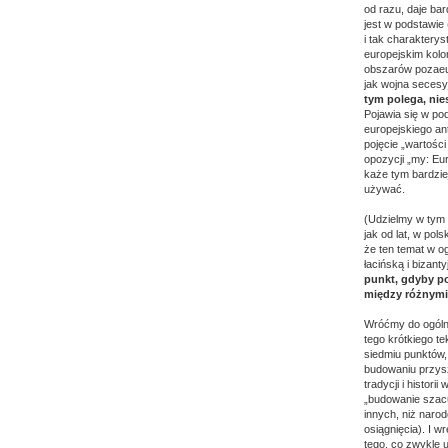
od razu, daje ba
jest w podstawie
i tak charaktery
europejskim kolo
obszarów pozaeur
jak wojna secesy
tym polega, nie
Pojawia się w po
europejskiego an
pojęcie „wartości
opozycji „my: Eur
każe tym bardzie
używać.
(Udzielmy w tym 
jak od lat, w po
że ten temat w og
łacińską i bizanty
punkt, gdyby po
między różnymi 
Wróćmy do ogólny
tego krótkiego t
siedmiu punktów, 
budowaniu przysz
tradycji i histo
„budowanie szacun
innych, niż naro
osiągnięcia). I w
tego, co zwykle 