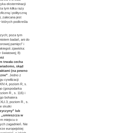
tyka eksterminacji
oza tym kilka razy
ficzną i polityczną
, zalecana jest
y których podkreśla
czych; poza tym
miotem badań, ani do
orowej pamięci” i
jakiegoś zjawiska:
y światowej; 8)
asz
em trwała cecha
e wiadomo, skąd
 faktami (na pewno
czne”
. Jedno z
u cywilizacji
XIV.4, poziom R, s.
ego (gospodarka
ziom R., s. 116) i
ego bohatera
(XLI.3, poziom R., s.
e skutki
rzyczyny” lub
”, „umieszcza w
ym miejscu o
ych zagadnień. Nie
rze europejskiej