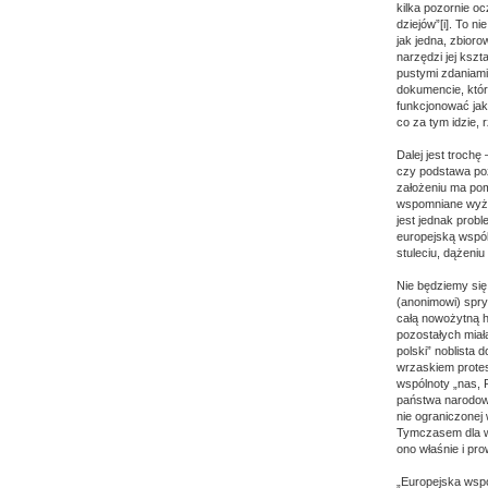
kilka pozornie o
dziejów”[i]. To n
jak jedna, zbior
narzędzi jej ksz
pustymi zdaniami 
dokumencie, któr
funkcjonować jak
co za tym idzie, 
Dalej jest trochę
czy podstawa pozw
założeniu ma po
wspomniane wyżej
jest jednak prob
europejską wspól
stuleciu, dążeniu
Nie będziemy się 
(anonimowi) spryt
całą nowożytną h
pozostałych miała
polski” noblista 
wrzaskiem protes
wspólnoty „nas, 
państwa narodowe
nie ograniczonej 
Tymczasem dla wi
ono właśnie i pro
„Europejska wsp