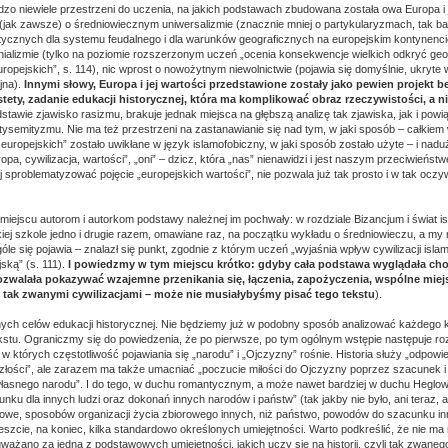
rdzo niewiele przestrzeni do uczenia, na jakich podstawach zbudowana została owa Europa i 
 (jak zawsze) o średniowiecznym uniwersalizmie (znacznie mniej o partykularyzmach, tak ba
stycznych dla systemu feudalnego i dla warunków geograficznych na europejskim kontynencie
nializmie (tylko na poziomie rozszerzonym uczeń „ocenia konsekwencje wielkich odkryć geo
opejskich”, s. 114), nic wprost o nowożytnym niewolnictwie (pojawia się domyślnie, ukryte 
jna).
Innymi słowy, Europa i jej wartości przedstawione zostały jako pewien projekt be
stety, zadanie edukacji historycznej, która ma komplikować obraz rzeczywistości, a 
dstawie zjawisko rasizmu, brakuje jednak miejsca na głębszą analizę tak zjawiska, jak i pow
tysemityzmu. Nie ma też przestrzeni na zastanawianie się nad tym, w jaki sposób – całkiem
 europejskich” zostało uwikłane w język islamofobiczny, w jaki sposób zostało użyte – i nad
opa, cywilizacja, wartości”, „oni” – dzicz, która „nas” nienawidzi i jest naszym przeciwieńst
j sproblematyzować pojęcie „europejskich wartości”, nie pozwala już tak prosto i w tak ocz
miejscu autorom i autorkom podstawy należnej im pochwały: w rozdziale Bizancjum i świat i
lskiej szkole jedno i drugie razem, omawiane raz, na początku wykładu o średniowieczu, a my
óle się pojawia – znalazł się punkt, zgodnie z którym uczeń „wyjaśnia wpływ cywilizacji islam
jską” (s. 111).
I powiedzmy w tym miejscu krótko: gdyby cała podstawa wyglądała choć
zwalała pokazywać wzajemne przenikania się, łączenia, zapożyczenia, wspólne miej
tak zwanymi cywilizacjami – może nie musiałybyśmy pisać tego tekstu
).
ch celów edukacji historycznej. Nie będziemy już w podobny sposób analizować każdego k
ekstu. Ograniczmy się do powiedzenia, że po pierwsze, po tym ogólnym wstępie następuje roz
w których częstotliwość pojawiania się „narodu” i „Ojczyzny” rośnie. Historia służy „odpow
łości”, ale zarazem ma także umacniać „poczucie miłości do Ojczyzny poprzez szacunek i
rii własnego narodu”. I do tego, w duchu romantycznym, a może nawet bardziej w duchu Heglow
ku dla innych ludzi oraz dokonań innych narodów i państw” (tak jakby nie było, ani teraz, a
dowe, sposobów organizacji życia zbiorowego innych, niż państwo, powodów do szacunku in
reszcie, na koniec, kilka standardowo określonych umiejętności. Warto podkreślić, że nie ma n
uważano za jedną z podstawowych umiejętności, jakich uczy się na historii, czyli tak zwane