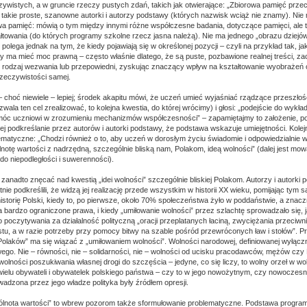
czywistych, a w gruncie rzeczy pustych zdań, takich jak otwierające: „Zbiorowa pamięć prz
ie takie proste, szanowne autorki i autorzy podstawy (których nazwisk wciąż nie znamy). Nie
owa pamięć: mówią o tym między innymi różne współczesne badania, dotyczące pamięci, ale 
tałtowania (do których programy szkolne rzecz jasna należą). Nie ma jednego „obrazu dziejó
polega jednak na tym, że kiedy pojawiają się w określonej pozycji – czyli na przykład tak, jak
y ma mieć moc prawną – często właśnie dlatego, że są puste, pozbawione realnej treści, za
 rodzaj wezwania lub przepowiedni, zyskując znaczący wpływ na kształtowanie wyobrażeń o
rzeczywistości samej.
 – choć niewiele – lepiej; środek akapitu mówi, że uczeń umieć wyjaśniać rządzące przeszłośc
ala ten cel zrealizować, to kolejna kwestia, do której wrócimy) i głosi: „podejście do wykła
móc uczniowi w zrozumieniu mechanizmów współczesności” – zapamiętajmy to założenie, po
 podkreślanie przez autorów i autorki podstawy, że podstawa wskazuje umiejętności. Kolej
lematyczne: „Chodzi również o to, aby uczeń w dorosłym życiu świadomie i odpowiedzialnie 
notę wartości z nadrzędną, szczególnie bliską nam, Polakom, ideą wolności” (dalej jest mow
 do niepodległości i suwerenności).
zanadto znęcać nad kwestią „idei wolności” szczególnie bliskiej Polakom. Autorzy i autorki
nie podkreślili, że widzą jej realizację przede wszystkim w historii XX wieku, pomijając ty
istorię Polski, kiedy to, po pierwsze, około 70% społeczeństwa żyło w poddaństwie, a znac
 bardzo ograniczone prawa, i kiedy „umiłowanie wolności” przez szlachtę sprowadzało się, j
do poczytywania za działalność polityczną „oracji przeplatanych łaciną, zwyciężania przeci
tu, a w razie potrzeby przy pomocy bitwy na szable pośród przewróconych ław i stołów”. 
Polaków” ma się wiązać z „umiłowaniem wolności”. Wolności narodowej, definiowanej wyłącz
go. Nie – równości, nie – solidarności, nie – wolności od ucisku pracodawców, mężów czy 
wolności poszukiwania własnej drogi do szczęścia – jedyne, co się liczy, to wolny orzeł w wol
elu obywateli i obywatelek polskiego państwa – czy to w jego nowożytnym, czy nowoczesny
wadzona przez jego władze polityka były źródłem opresji.
ólnota wartości” to wbrew pozorom także sformułowanie problematyczne. Podstawa progra