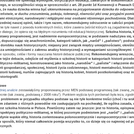
 podstawa nie spełniają wymogów, dotyczących edukacji, zawartych w dokumentach
go, w szczególności stoją w sprzeczności z art. 28 punkt 1d Konwencji o Prawach 
m, że nauka dziecka winna być ukierunkowana na
przygotowanie dziecka do odpowie
ństwie, w duchu zrozumienia, pokoju, tolerancji, równości płci oraz przyjaźni pom
ami etnicznymi, narodowymi i religijnymi oraz osobami rdzennego pochodzenia
. Dla
edniej naszej opinii, także i tym razem, rekomendujemy odrzucenie w całości proj
nie tyle nawet z powodu konkretnych treści, które zawiera (wśród których są zagadnienia lepi
e dlatego, że opiera się na błędnym rozumieniu roli edukacji historycznej.
Szkolna historia, 
dstawy programowej, jest nadmiernie europocentryczna; w podstawie nadużywa się,
 dopuszczając się anachronizmów, kategorii takich, jak „naród” i „państwo”; podst
orobku nauk historycznych; niejasny jest związek między umiejętnościami, określo
cza umiejętnościami z zakresu analizy historycznej) a wymaganiami szczegółowymi
.
 sposobu, celów i formy nauczania historii debacie publicznej.
Rekomendujemy wreszcie,
 tejże debacie, odejście od myślenia o szkolnej historii w kategoriach historii prze
olityczno-militarnej, konstruowanej jako historia „narodów” i „państw” i włączenie 
ii gospodarczej, społecznej, historii życia codziennego, historii mentalności, historii 
istorii ludowej, nurtów zajmujących się historią kobiet, historii postkolonialnej oraz 
storiografii
.
łowe
iej analizie
zestawiałyśmy proponowaną przez MEN podstawę programową (tak zwaną „no
cnie (tak zwaną „podstawą z 2008 roku”). Punktem wyjścia tych porównań była teza, zgodni
 problemem w przypadku obydwu podstaw są nie tyle konkretne treści (choć i tu ws
m zdaniem z różnych powodów nie zasługujących na pochwałę), ile ogólna zasada, w
st szkolna historia w Polsce. Powtórzmy zatem raz jeszcze: jest to historia, opisyw
spektywy polityczno-militarnej, w której pozornym podmiotem jest „naród” i „państ
dynie wąskie elity, historia zorientowana polonocentrycznie i europocentrycznie i wr
sposób, który niemal całkowicie pomija wszystko to, co dzieje się co najmniej od 
ycznych
.