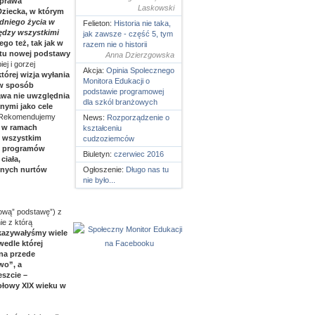
 prawa
Laskowski
Dziecka, w którym
dniego życia w
Felieton:
Historia nie taka,
iędzy wszystkimi
jak zawsze - część 5, tym
tego też, tak jak w
razem nie o historii
ektu nowej podstawy
Anna Dzierzgowska
ej i gorzej
Akcja:
Opinia Spolecznego
której wizja wyłania
Monitora Edukacji o
 w sposób
podstawie programowej
awa nie uwzględnia
dla szkól branżowych
nymi jako cele
 Rekomendujemy
News:
Rozporządzenie o
 w ramach
kształceniu
de wszystkim
cudzoziemców
do programów
Biuletyn:
czerwiec 2016
ciała,
innych nurtów
Ogłoszenie:
Długo nas tu
nie było...
wą” podstawę”) z
e z którą
kazywałyśmy wiele
edle której
ana przede
wo”, a
eszcie –
połowy XIX wieku w