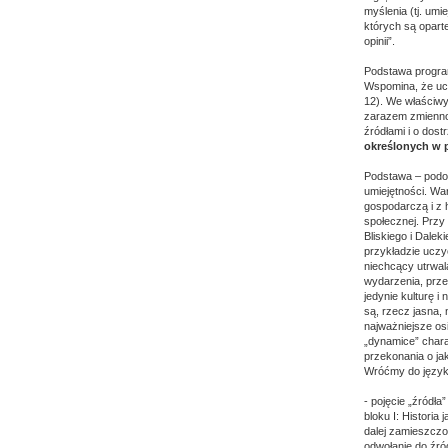
myślenia (tj. um
których są oparte
opinii”.
Podstawa program
Wspomina, że ucz
12). We właściwy
zarazem zmiennoś
źródłami i o dos
określonych w 
Podstawa – podob
umiejętności. War
gospodarczą i z 
społecznej. Przy
Bliskiego i Dale
przykładzie uczyć
niechcący utrwal
wydarzenia, przed
jedynie kulturę i 
są, rzecz jasna,
najważniejsze osi
„dynamice” chara
przekonania o jaki
Wróćmy do języka
- pojęcie „źród
bloku I: Historia
dalej zamieszczo
odwołanie do źród