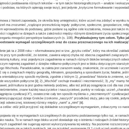
iejętności poddawania różnych tekstów – w tym także historiograficznych – analizie i wskazy
 i podstaw, na których opierają swoje tezy), jest jedynie „krytyczne formułowanie i wypowia
owa z historii zapowiada, że określa listę umiejętności, które uczeń ma zdobyć w wyniku nau
eń ma zrozumieć „rządzące przeszłością reguły: polityczne, społeczne, gospodarcze, religij
m wprowadzeniu do podstawy, gdzie podane są ogólne cele kształcenia, mowa jest także m.
ci i ciągłości w dziejach a także zależności między różnymi dziedzinami życia społecznego
trzeganiu mnogości perspektyw badawczych (s. 108).
Przyklaskujemy tym celom. Tylko ja
podstawie wymagań szczegółowych oraz do czasu przeznaczonego na ich realizację
nie jak ta z 2008 roku – sformułowana jest w tzw. „języku celów”, który ma określać zakład
to przy tym podkreślić, że istotnie, zawiera więcej chyba niż obecna zagadnień związanych z
historią kultury, oraz pojedyncze zagadnienia w ramach różnych bloków tematycznych odwołuj
 czym najmniej zagadnień z dziejów militarno-politycznych jest w bloku dotyczącym starożytn
kiego Wschodu. Paradoksalnie, ta zaleta jest zarazem wadą: znakomicie, że uczniowie i ucz
 się o związkach między geografią, klimatem, gospodarką a sposobami życia; fatalnie, jeśli
a orientalistyczny sposób myślenia, zgodnie z którym 1) „prawdziwa” historia to zmienne, s
e wszystkim polityczne [ii]; 2) „Wschód” cechuje trwałość i niezmienność; 3) „my” mamy hist
nawet, jeśli kultura ta jest godna niekiedy podziwu, albo też jeśli jej osiągnięcia coś dla nas 
 nieśmiertelne, znane każdej nauczycielce i nauczycielowi, punkty w rodzaju: uczeń „charakt
ągnięcia cywilizacji X”), ostatecznie cały ten sposób myślenia o „niezmiennych” cywilizacja
kteryzującej już dzieje Greków (rzekomo „naszych” przodków) służy, jako się rzekło, jedyni
ejś odwiecznej, istotowej różnicy między „nami” a „nimi” [iii].
 celów: otóż jeśli przyjrzeć się dokładnie szczegółowym wymaganiom, zobaczymy co nast
ła” pojawia się w wymaganiach szczegółowych do poziomu podstawowego tylko raz, w rama
 jako nauka. To w ramach tego bloku uczeń dowiaduje się o istnieniu i rodzajach źródeł histo
nych zagadnień nie sugerują wprost wykorzystywania tej wiedzy. Na poziomie rozszerzon
eł pojawia się w takich punktach, jak na przykład: wymaganie IX.1 czyli uczeń analizuje w o