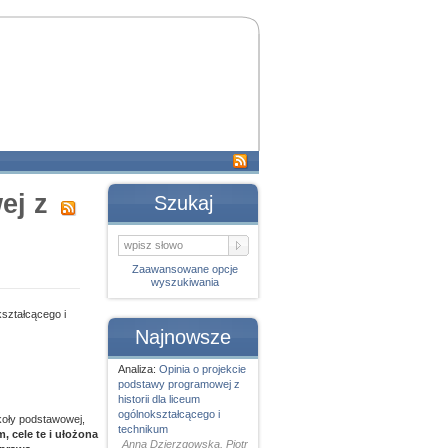
ej z
Szukaj
Zaawansowane opcje
wyszukiwania
kształcącego i
Najnowsze
Analiza:
Opinia o projekcie
podstawy programowej z
historii dla liceum
ogólnokształcącego i
zkoły podstawowej,
technikum
 cele te i ułożona
Anna Dzierzgowska, Piotr