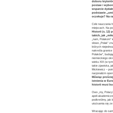
doboru kryterió
postaw i wyboró
wsparcie dydakt
podstawie „umie
oczekuje? Na ra
Cele nauczania h
miejscach. Na po
Historii (s. 12
takich, jak „mił
„nam, Polakom” i
słowo „Polak” zna
których niejedno
nakreśla granice 
Polaków”, budują
niemieckiego okr
wieku XIX (w tym
takie zjawiska, j
Mickiewicz – potr
nacjonalizm oper
Mówiąc prościej
istnienia w Eur
historii musi b
Owo „my, Polacy
apeli akademicze
podkreślmy, jak 
utożsamia się ze
Wracając do samy