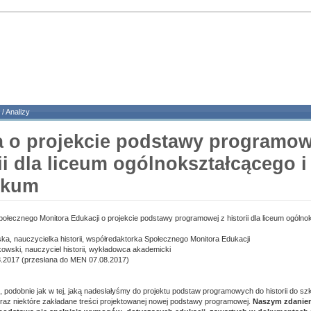
/
Analizy
a o projekcie podstawy programow
ii dla liceum ogólnokształcącego i
ikum
połecznego Monitora Edukacji o projekcie podstawy programowej z historii dla liceum ogólno
a, nauczycielka historii, współredaktorka Społecznego Monitora Edukacji
kowski, nauczyciel historii, wykładowca akademicki
.2017 (przesłana do MEN 07.08.2017)
ii, podobnie jak w tej, jaką nadesłałyśmy do projektu podstaw programowych do historii do s
az niektóre zakładane treści projektowanej nowej podstawy programowej.
Naszym zdaniem,