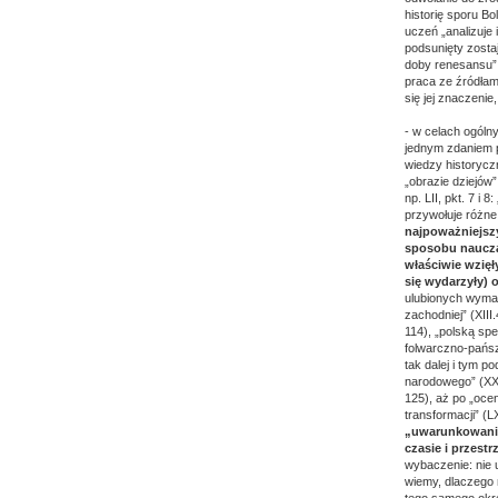
historię sporu B
uczeń „analizuje 
podsunięty zostaj
doby renesansu” 
praca ze źródłam
się jej znaczenie,
- w celach ogóln
jednym zdaniem p
wiedzy historycz
„obrazie dziejów”
np. LII, pkt. 7 i
przywołuje różne
najpoważniejszy
sposobu nauczan
właściwie wzięł
się wydarzyły) 
ulubionych wym
zachodniej” (XII
114), „polską sp
folwarczno-pańszc
tak dalej i tym 
narodowego” (XXVI
125), aż po „oce
transformacji” (
„uwarunkowania”
czasie i przest
wybaczenie: nie 
wiemy, dlaczego n