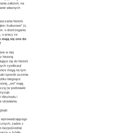
wania założeń, na
danie własnych
czania historii.
ne i kulturowe” (s.
in. o dostrzeganiu
, o pracy ze
k mają się one do
?
ane w niej
 historią
ące się do historii
ych cywilizacji
ennice mogą na tym
 taki sposób uczenia
zybko biegnące
orię, „oni” mają
znaczą (w podstawie
eryzuje
ch Wschodu i
e utrwalaniu
ępuje:
ch wprowadzającego
rycznych; żadne z
ym bezpośrednie
parciu o źródła