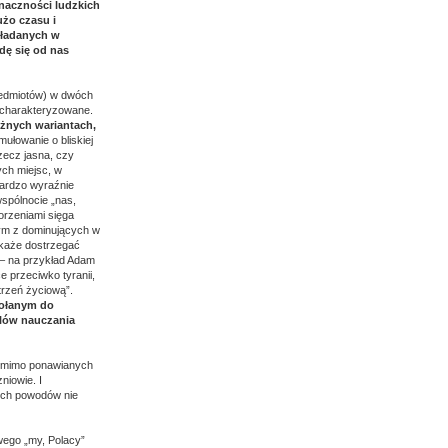
znaczności ludzkich
użo czasu i
kładanych w
dę się od nas
rzedmiotów) w dwóch
 scharakteryzowane.
różnych wariantach,
mułowanie o bliskiej
zecz jasna, czy
ych miejsc, w
bardzo wyraźnie
wspólnocie „nas,
orzeniami sięga
nym z dominujących w
 każe dostrzegać
y – na przykład Adam
e przeciwko tyranii,
rzeń życiową”.
wołanym do
elów nauczania
e mimo ponawianych
niowie. I
nych powodów nie
wego „my, Polacy”