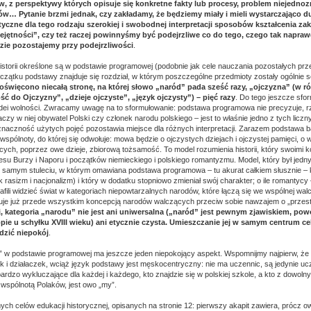
w, z perspektywy których opisuje się konkretne fakty lub procesy, problem niejedno
w… Pytanie brzmi jednak, czy zakładamy, że będziemy miały i mieli wystarczająco d
yczne dla tego rodzaju szerokiej i swobodnej interpretacji sposobów kształcenia za
jętności”, czy też raczej powinnyśmy być podejrzliwe co do tego, czego tak napraw
zie pozostajemy przy podejrzliwości
.
istorii określone są w podstawie programowej (podobnie jak cele nauczania pozostałych p
czątku podstawy znajduje się rozdział, w którym poszczególne przedmioty zostały ogólnie
) poświęcono niecałą stronę, na której słowo „naród” pada sześć razy, „ojczyzna” (w 
ość do Ojczyzny”, „dzieje ojczyste”, „język ojczysty”) – pięć razy
. Do tego jeszcze sfor
dei wolności. Zwracamy uwagę na to sformułowanie: podstawa programowa nie precyzuje, r
czy w niej obywatel Polski czy członek narodu polskiego – jest to właśnie jedno z tych liczn
znaczność użytych pojęć pozostawia miejsce dla różnych interpretacji. Zarazem podstawa 
wspólnoty, do której się odwołuje: mowa będzie o ojczystych dziejach i ojczystej pamięci, o 
cych, poprzez owe dzieje, zbiorową tożsamość. To model rozumienia historii, który swoimi k
esu Burzy i Naporu i początków niemieckiego i polskiego romantyzmu. Model, który był jed
 samym stuleciu, w którym omawiana podstawa programowa – tu akurat całkiem słusznie –
ak rasizm i nacjonalizm) i który w dodatku stopniowo zmieniał swój charakter; o ile romantyc
afili widzieć świat w kategoriach niepowtarzalnych narodów, które łączą się we wspólnej walc
uje już przede wszystkim koncepcją narodów walczących przeciw sobie nawzajem o „przest
, kategoria „narodu” nie jest ani uniwersalna („naród” jest pewnym zjawiskiem, po
opie u schyłku XVIII wieku) ani etycznie czysta. Umieszczanie jej w samym centrum c
udzić niepokój
.
” w podstawie programowej ma jeszcze jeden niepokojący aspekt. Wspomnijmy najpierw, ż
k i działaczek, wciąż język podstawy jest męskocentryczny: nie ma uczennic, są jedynie ucz
bardzo wykluczające dla każdej i każdego, kto znajdzie się w polskiej szkole, a kto z dowol
 wspólnotą Polaków, jest owo „my”.
ch celów edukacji historycznej, opisanych na stronie 12: pierwszy akapit zawiera, prócz o