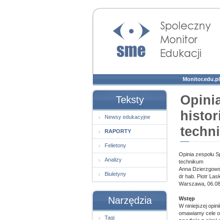
Społeczny Monitor
Edukacji
Monitor.edu.pl
Opini
Teksty
histor
Newsy edukacyjne
techn
RAPORTY
Felietony
Opinia zespołu S
Analizy
technikum
Anna Dzierzgowsk
Biuletyny
dr hab. Piotr Las
Warszawa, 06.08
Narzędzia
Wstęp
W niniejszej opin
omawiamy cele or
Tagi