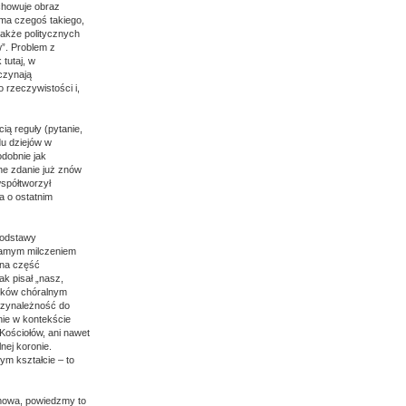
echowuje obraz
 ma czegoś takiego,
także politycznych
w”. Problem z
 tutaj, w
czynają
 rzeczywistości i,
ią reguły (pytanie,
du dziejów w
dobnie jak
ne zdanie już znów
współtworzył
a o ostatnim
 podstawy
m samym milczeniem
zna część
ak pisał „nasz,
wników chóralnym
Przynależność do
nie w kontekście
Kościołów, ani nawet
nej koronie.
m kształcie – to
mowa, powiedzmy to