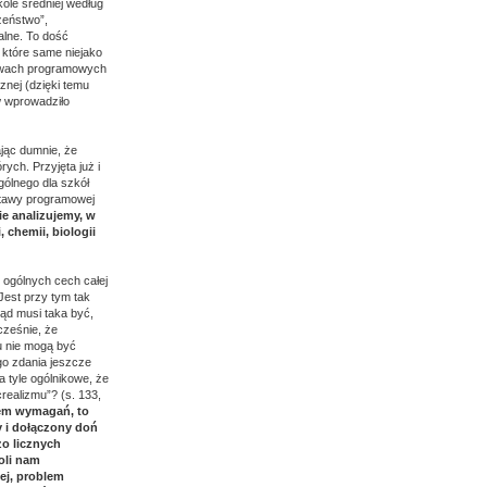
ole średniej według
zeństwo”,
alne. To dość
 które same niejako
tawach programowych
znej (dzięki temu
w wprowadziło
jąc dumnie, że
rych. Przyjęta już i
gólnego dla szkół
dstawy programowej
ie analizujemy, w
, chemii, biologii
z ogólnych cech całej
Jest przy tym tak
ąd musi taka być,
cześnie, że
 nie mogą być
ego zdania jeszcze
 tyle ogólnikowe, że
realizmu”? (s. 133,
dem wymagań, to
y i dołączony doń
zo licznych
oli nam
ej, problem