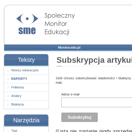
Społeczny Monitor
Edukacji
Monitor.edu.pl
Subskrypcja artyku
Teksty
Newsy edukacyjne
Jeśli chcesz subskrybować wiadomości i biuletyny
RAPORTY
mail.:
Felietony
Adres e-mail
Analizy
Biuletyny
Narzędzia
(Lista nie zostanie nigdy sprzed
Tagi