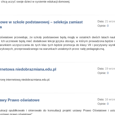
y chcą uczyć swoje dzieci w systemie edukacji domowej.
kowe w szkole podstawowej – selekcja zamiast
Data:
21 wrze
Opinie:
0
a
światowe przewiduje, że szkoły podstawowe będą mogły w ostatnich dwóch latach nau
. Ich uczniowie będą mieć dodatkowe lekcje języka obcego, w którym prowadzona będzie 
arunkiem uczęszczania do tych klas tych będzie promocja do klasy VII i pozytywny wyni
językowych, przeprowadzanego na warunkach ustalonych przez radę pedagogiczną.
ernetowa niedobrazmiana.edu.pl
Data:
19 wrze
Opinie:
0
ronę internetową niedobrazmiana.edu.pl.
tawy Prawo oświatowe
Data:
16 wrze
Opinie:
0
dukacji opublikowało i skierowało do konsultacji projekt ustawy Prawo Oświatowe i ust
ustawę prawo oświatowe”.