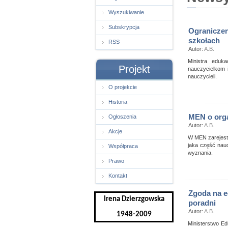
Wyszukiwanie
Subskrypcja
Ograniczen
szkołach
RSS
Autor:
A.B.
Ministra eduk
Projekt
nauczycielkom 
nauczycieli.
O projekcie
Historia
MEN o organ
Ogłoszenia
Autor:
A.B.
Akcje
W MEN zarejestr
jaka część naucz
Współpraca
wyznania.
Prawo
Kontakt
Zgoda na 
Irena Dzierzgowska
poradni
Autor:
A.B.
1948-2009
Ministerstwo E