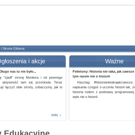
/ Strona Główna
głoszenia i akcje
Ważne
ługo nas tu nie było...
Felietony: Historia nie taka, jak zawsze 
tym razem nie o historii
hę "zjadł" stronę Monitora i od pewnego
 aktywność tam się przeniosła. Teraz
Hasztag: #historianietakajakzawsze
ąć łączyć obie strony, zobaczymy, jak to
napisania czegoś o uczeniu historii tak, ż
historia rodem z podstawy programowej..
wpis nie o historii.
dalej
 Edukacyjne