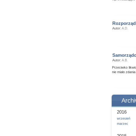
Rozporządz
Autor:
A.D.
Samorządow
Autor:
A.B.
Przeciwko likwi
nie miało zdania
Arch
2016
wrzesień
marzec
2015