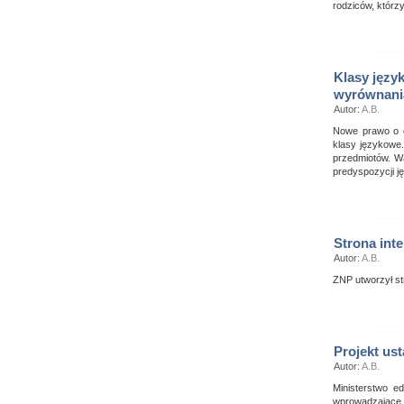
rodziców, którz
Klasy języ
wyrównani
Autor:
A.B.
Nowe prawo o o
klasy językowe
przedmiotów. W
predyspozycji 
Strona int
Autor:
A.B.
ZNP utworzył st
Projekt us
Autor:
A.B.
Ministerstwo e
wprowadzające 