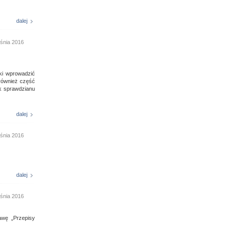
dalej
śnia 2016
ki wprowadzić
również część
k sprawdzianu
dalej
śnia 2016
dalej
śnia 2016
awę „Przepisy