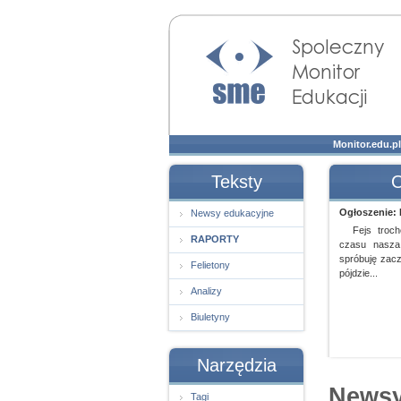
Społeczny Monitor
Edukacji
Monitor.edu.pl
Teksty
O
Ogłoszenie: D
Newsy edukacyjne
Fejs troc
RAPORTY
czasu nasza
spróbuję zacz
Felietony
pójdzie...
Analizy
Biuletyny
Narzędzia
Newsy
Tagi