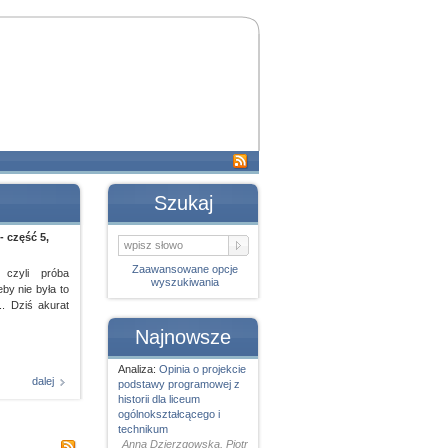
Szukaj
- część 5,
Zaawansowane opcje
, czyli próba
wyszukiwania
eby nie była to
. Dziś akurat
Najnowsze
Analiza:
Opinia o projekcie
dalej
podstawy programowej z
historii dla liceum
ogólnokształcącego i
technikum
Anna Dzierzgowska, Piotr