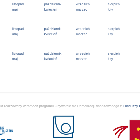
listopad
październik
wrzesień
sierpień
maj
kwiecień
marzec
luty
listopad
październik
wrzesień
sierpień
maj
kwiecień
marzec
luty
listopad
październik
wrzesień
sierpień
maj
kwiecień
marzec
luty
ekt realizowany w ramach programu Obywatele dla Demokracji, finansowanego z
Funduszy