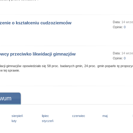
enie o kształceniu cudzoziemców
Data:
14 wrze
Opinie:
0
cy przeciwko likwidacji gimnazjów
Data:
14 wrze
Opinie:
0
dacji gimnazjów opowiedziało się 58 proc. badanych gmin, 24 proc. gmin poparło tę propozyc
 w tej sprawie.
iwum
sierpień
lipiec
czerwiec
maj
luty
styczeń