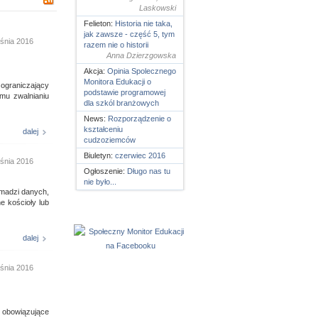
Laskowski
Felieton:
Historia nie taka,
jak zawsze - część 5, tym
śnia 2016
razem nie o historii
Anna Dzierzgowska
Akcja:
Opinia Spolecznego
Monitora Edukacji o
graniczający
podstawie programowej
mu zwalnianiu
dla szkól branżowych
News:
Rozporządzenie o
kształceniu
dalej
cudzoziemców
Biuletyn:
czerwiec 2016
śnia 2016
Ogłoszenie:
Długo nas tu
nie było...
omadzi danych,
ne kościoły lub
dalej
śnia 2016
y obowiązujące