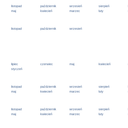
listopad
październik
wrzesień
sierpień
maj
kwiecień
marzec
luty
listopad
październik
wrzesień
lipiec
czerwiec
maj
kwiecień
styczeń
listopad
październik
wrzesień
sierpień
maj
kwiecień
marzec
luty
listopad
październik
wrzesień
sierpień
maj
kwiecień
marzec
luty