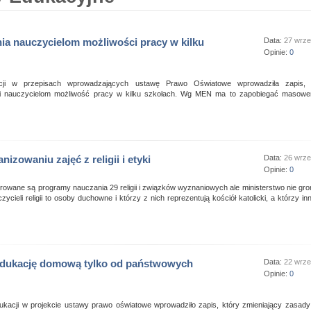
ia nauczycielom możliwości pracy w kilku
Data:
27 wrze
Opinie:
0
acji w przepisach wprowadzających ustawę Prawo Oświatowe wprowadziła zapis, o
i nauczycielom możliwość pracy w kilku szkołach. Wg MEN ma to zapobiegać masowe
izowaniu zajęć z religii i etyki
Data:
26 wrze
Opinie:
0
owane są programy nauczania 29 religii i związków wyznaniowych ale ministerstwo nie gr
ycieli religii to osoby duchowne i którzy z nich reprezentują kościół katolicki, a którzy in
edukację domową tylko od państwowych
Data:
22 wrze
Opinie:
0
dukacji w projekcie ustawy prawo oświatowe wprowadziło zapis, który zmieniający zasad