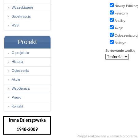
Newsy Edukac
Wyszukiwanie
Felietony
Subskrypcja
Analizy
RSS
Akcje
Ogłoszenia pro
Projekt
Biuletyn
Sortowanie
według
O projekcie
Historia
Ogłoszenia
Akcje
Współpraca
Prawo
Kontakt
Irena Dzierzgowska
1948-2009
Projekt realizowany w ramach programu