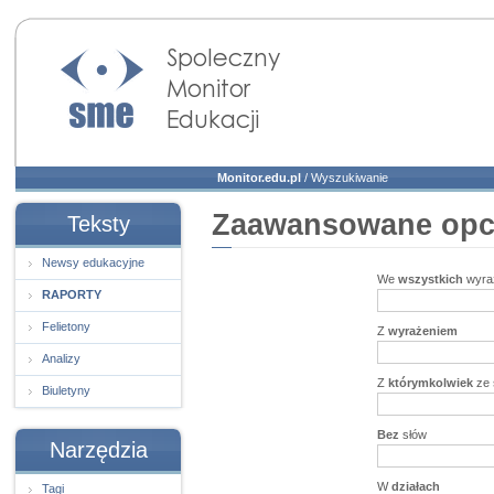
Społeczny Monitor
Edukacji
Monitor.edu.pl
/
Wyszukiwanie
Zaawansowane opc
Teksty
Newsy edukacyjne
We
wszystkich
wyra
RAPORTY
Felietony
Z
wyrażeniem
Analizy
Z
którymkolwiek
ze 
Biuletyny
Bez
słów
Narzędzia
W
działach
Tagi