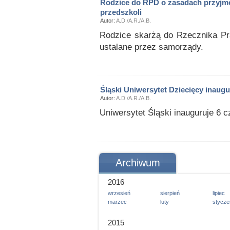
Rodzice do RPD o zasadach przyjmo
przedszkoli
Autor:
A.D./A.R./A.B.
Rodzice skarżą do Rzecznika Pra
ustalane przez samorządy.
Śląski Uniwersytet Dziecięcy inaugu
Autor:
A.D./A.R./A.B.
Uniwersytet Śląski inauguruje 6 c
Archiwum
2016
wrzesień
sierpień
lipiec
marzec
luty
stycze
2015