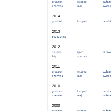
grudzień
listopad
paździ
czerwiec
maj
kwieci
2014
grudzień
listopad
paździ
2013
październik
2012
sierpień
lipiec
czerwi
luty
styczeń
2011
grudzień
listopad
paździ
czerwiec
maj
kwieci
2010
grudzień
listopad
paździ
czerwiec
maj
kwieci
2009
grudzień
listopad
paździ