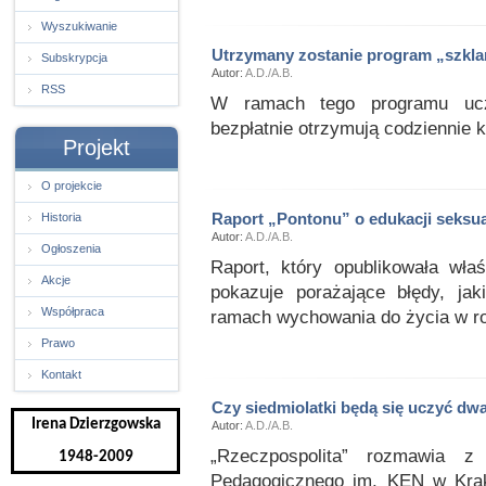
Wyszukiwanie
Utrzymany zostanie program „szkla
Subskrypcja
Autor:
A.D./A.B.
RSS
W ramach tego programu ucz
bezpłatnie otrzymują codziennie k
Projekt
O projekcie
Raport „Pontonu” o edukacji seksua
Historia
Autor:
A.D./A.B.
Ogłoszenia
Raport, który opublikowała wła
Akcje
pokazuje porażające błędy, ja
Współpraca
ramach wychowania do życia w ro
Prawo
Kontakt
Czy siedmiolatki będą się uczyć dw
Irena Dzierzgowska
Autor:
A.D./A.B.
„Rzeczpospolita” rozmawia z
1948-2009
Pedagogicznego im. KEN w Krak