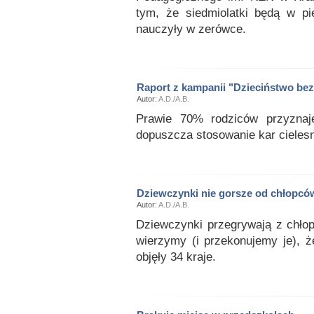
tym, że siedmiolatki będą w pi
nauczyły w zerówce.
Raport z kampanii "Dzieciństwo be
Autor:
A.D./A.B.
Prawie 70% rodziców przyznaj
dopuszcza stosowanie kar cieles
Dziewczynki nie gorsze od chłopcó
Autor:
A.D./A.B.
Dziewczynki przegrywają z chłop
wierzymy (i przekonujemy je), 
objęły 34 kraje.