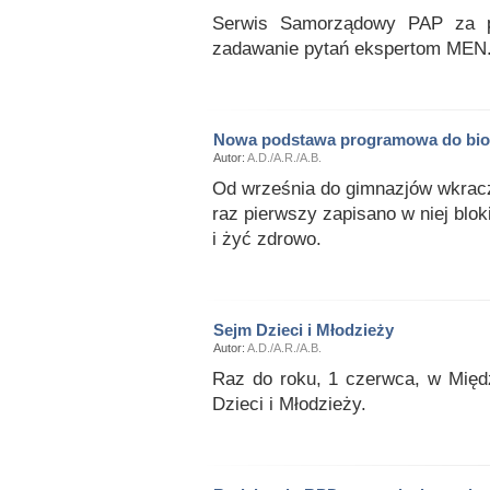
Serwis Samorządowy PAP za po
zadawanie pytań ekspertom MEN
Nowa podstawa programowa do biol
Autor:
A.D./A.R./A.B.
Od września do gimnazjów wkracz
raz pierwszy zapisano w niej blo
i żyć zdrowo.
Sejm Dzieci i Młodzieży
Autor:
A.D./A.R./A.B.
Raz do roku, 1 czerwca, w Międ
Dzieci i Młodzieży.