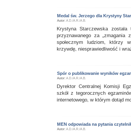
Medal św. Jerzego dla Krystyny Sta
Autor:
A.D./A.R./A.B.
Krystyna Starczewska została 
przyznawanego za „zmagania z
społecznym ludziom, którzy w
krzywdę, niesprawiedliwość i wra
Spór o publikowanie wyników egz
Autor:
A.D./A.R./A.B.
Dyrektor Centralnej Komisji Eg
szkół z tegorocznych egzaminów
internetowego, w którym dotąd mo
MEN odpowiada na pytania czyteln
Autor:
A.D./A.R./A.B.