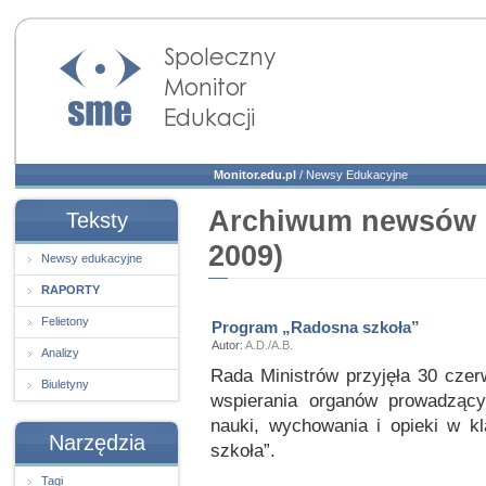
Społeczny Monitor
Edukacji
Monitor.edu.pl
/
Newsy Edukacyjne
Archiwum newsów e
Teksty
2009)
Newsy edukacyjne
RAPORTY
Felietony
Program „Radosna szkoła”
Autor:
A.D./A.B.
Analizy
Rada Ministrów przyjęła 30 cze
Biuletyny
wspierania organów prowadząc
nauki, wychowania i opieki w k
Narzędzia
szkoła”.
Tagi