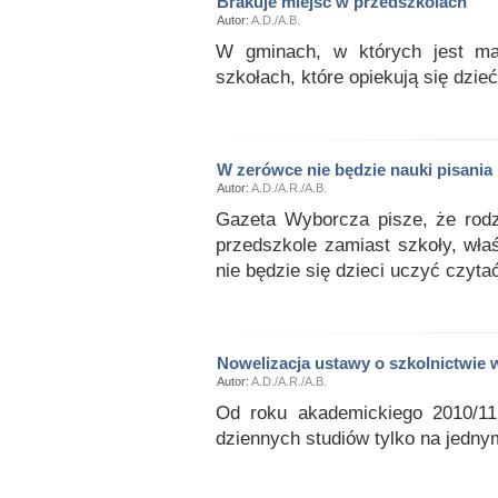
Brakuje miejsc w przedszkolach
Autor:
A.D./A.B.
W gminach, w których jest mał
szkołach, które opiekują się dzieć
W zerówce nie będzie nauki pisania 
Autor:
A.D./A.R./A.B.
Gazeta Wyborcza pisze, że rodzi
przedszkole zamiast szkoły, wła
nie będzie się dzieci uczyć czytać
Nowelizacja ustawy o szkolnictwie
Autor:
A.D./A.R./A.B.
Od roku akademickiego 2010/11
dziennych studiów tylko na jedny