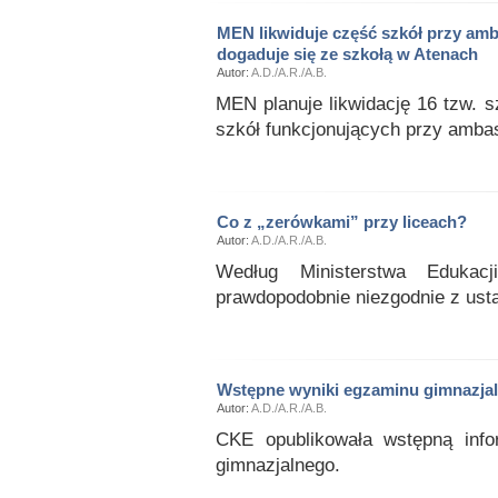
MEN likwiduje część szkół przy amb
dogaduje się ze szkołą w Atenach
Autor:
A.D./A.R./A.B.
MEN planuje likwidację 16 tzw. 
szkół funkcjonujących przy amba
Co z „zerówkami” przy liceach?
Autor:
A.D./A.R./A.B.
Według Ministerstwa Edukacji
prawdopodobnie niezgodnie z ust
Wstępne wyniki egzaminu gimnazja
Autor:
A.D./A.R./A.B.
CKE opublikowała wstępną inf
gimnazjalnego.