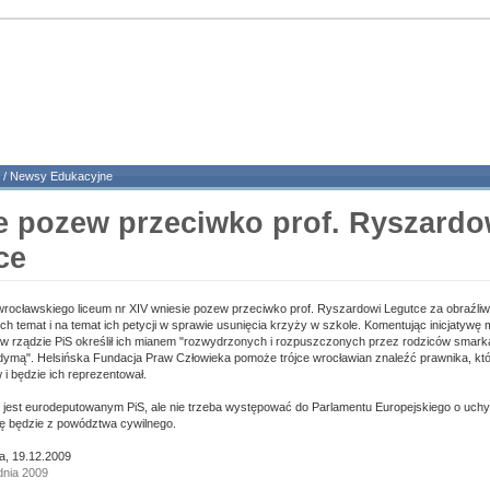
/
Newsy Edukacyjne
e pozew przeciwko prof. Ryszardo
ce
wrocławskiego liceum nr XIV wniesie pozew przeciwko prof. Ryszardowi Legutce za obraźliwe
ch temat i na temat ich petycji w sprawie usunięcia krzyży w szkole. Komentując inicjatywę 
i w rządzie PiS określił ich mianem "rozwydrzonych i rozpuszczonych przez rodziców smarka
ymą". Helsińska Fundacja Praw Człowieka pomoże trójce wrocławian znaleźć prawnika, któ
 i będzie ich reprezentował.
jest eurodeputowanym PiS, ale nie trzeba występować do Parlamentu Europejskiego o uchyl
ię będzie z powództwa cywilnego.
, 19.12.2009
dnia 2009