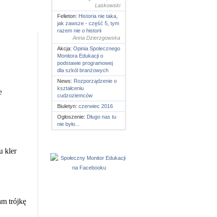
Laskowski
Felieton:
Historia nie taka,
jak zawsze - część 5, tym
razem nie o historii
Anna Dzierzgowska
Akcja:
Opinia Spolecznego
Monitora Edukacji o
podstawie programowej
dla szkól branżowych
News:
Rozporządzenie o
kształceniu
cudzoziemców
Biuletyn:
czerwiec 2016
Ogłoszenie:
Długo nas tu
nie było...