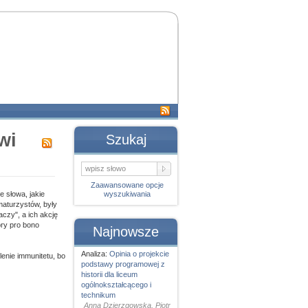
wi
Szukaj
Zaawansowane opcje
 słowa, jakie
wyszukiwania
maturzystów, były
czy", a ich akcję
ry pro bono
Najnowsze
Analiza:
Opinia o projekcie
enie immunitetu, bo
podstawy programowej z
historii dla liceum
ogólnokształcącego i
technikum
Anna Dzierzgowska, Piotr