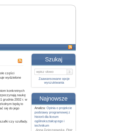
Szukaj
ole części
uje wydzielone
Zaawansowane opcje
wyszukiwania
niom konkretnych
rozpoczynają naukę
Najnowsze
1 grudnia 2002 r. w
szkolnym będą to
Analiza:
Opinia o projekcie
ać się do jego
podstawy programowej z
historii dla liceum
ogólnokształcącego i
zafki czy szuflady.
technikum
Anna Dzierzgowska, Piotr