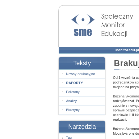
Społeczny Monitor
Edukacji
Monitor.edu.pl
Brakuj
Teksty
Newsy edukacyjne
Od 1 września uc
podręczników i 
RAPORTY
miejsce na przyb
Felietony
Bożena Skomorow
Analizy
rodzajów szaf. P
zgodnie z nową p
Biuletyny
sprawie bezpiecz
uczniowie I i II
realizacji.
Narzędzia
Bożena Skomorows
Mogą być one do
Tagi