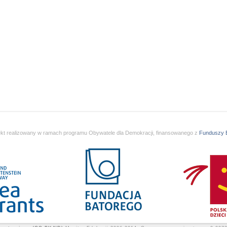
ekt realizowany w ramach programu Obywatele dla Demokracji, finansowanego z
Funduszy