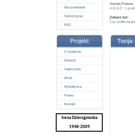
Gazeta Prawna, 
Wyszukiwanie
A.B./A.D., 1 grud
Subskrypcja
Zobacz też:
Czy szafki na po
RSS
Projekt
Twoja 
O projekcie
Historia
Ogłoszenia
Akcje
Współpraca
Prawo
Kontakt
Irena Dzierzgowska
1948-2009