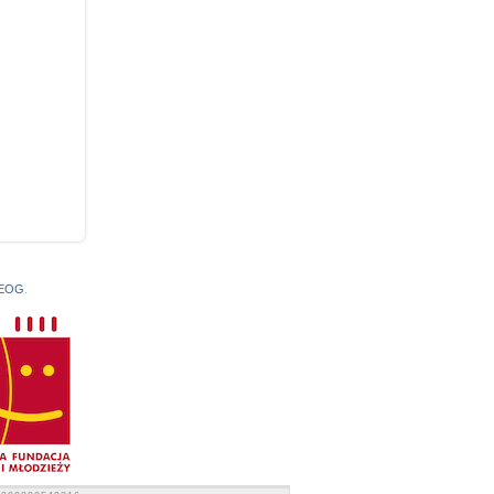
 EOG
.