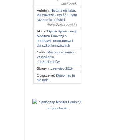
Laskowski
Felieton:
Historia nie taka,
jak zawsze - część 5, tym
razem nie o historii
Anna Dzierzgowska
Akcja:
Opinia Spolecznego
Monitora Edukacji o
podstawie programowej
dla szkól branżowych
News:
Rozporządzenie o
kształceniu
cudzoziemców
Biuletyn:
czerwiec 2016
Ogłoszenie:
Długo nas tu
nie było...