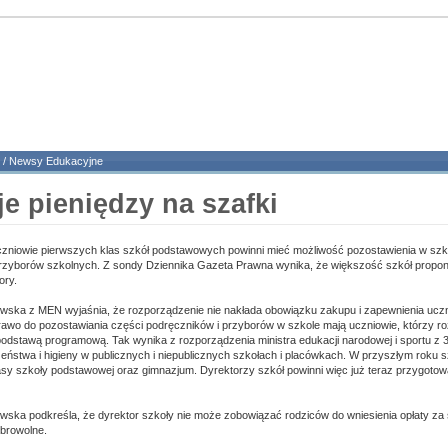
/
Newsy Edukacyjne
e pieniędzy na szafki
zniowie pierwszych klas szkół podstawowych powinni mieć możliwość pozostawienia w szk
przyborów szkolnych. Z sondy Dziennika Gazeta Prawna wynika, że większość szkół propon
ory.
ska z MEN wyjaśnia, że rozporządzenie nie nakłada obowiązku zakupu i zapewnienia ucz
rawo do pozostawiania części podręczników i przyborów w szkole mają uczniowie, którzy 
odstawą programową. Tak wynika z rozporządzenia ministra edukacji narodowej i sportu z 3
eństwa i higieny w publicznych i niepublicznych szkołach i placówkach. W przyszłym roku 
 klasy szkoły podstawowej oraz gimnazjum. Dyrektorzy szkół powinni więc już teraz przygotow
ka podkreśla, że dyrektor szkoły nie może zobowiązać rodziców do wniesienia opłaty za s
browolne.