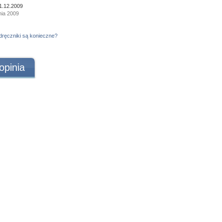
1.12.2009
nia 2009
dręczniki są konieczne?
opinia