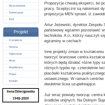
Propozycje chwalą eksperci, bo p
Wyszukiwanie
pracy. Sceptyczni są natomiast d
Subskrypcja
propozycja MEN sprawi, iż zawodó
RSS
Artur Jeżewski, dyrektor Zespołu 
państwowy egzamin pozostawić wy
Projekt
techników. A ci, którzy nauczyli 
egzaminy w cechach
O projekcie
Historia
Inne projekty zmian w kształceni
Ogłoszenia
tworzyć branżowe centra kształc
Akcje
których będą działać różne typy 
różnych typów np. czteroletnie te
Współpraca
placówki kształcenia praktycznego
Prawo
ustawicznego. W ramach centrów b
Kontakt
dwuletnie licea uzupełniające.
Irena Dzierzgowska
Już teraz powiaty tworząc centra
1948-2009
środków unijnych. Na Dolnym Śląsk