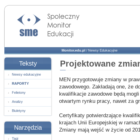
Społeczny Monitor
Edukacji
Monitor.edu.pl
/
Newsy Edukacyjne
Projektowane zmia
Teksty
Newsy edukacyjne
MEN przygotowuje zmiany w praw
RAPORTY
zawodowego. Zakładają one, że d
Felietony
kwalifikacje zawodowe będą mogli 
otwartym rynku pracy, nawet za g
Analizy
Biuletyny
Certyfikaty potwierdzające kwali
krajach Unii Europejskiej w ramach
Narzędzia
Zmiany mają wejść w życie od 201
Tagi