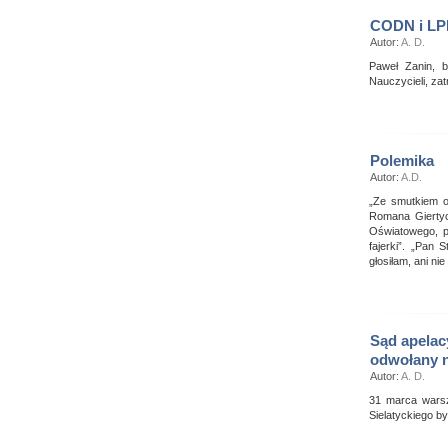
CODN i LPR
Autor:
A. D.
Paweł Zanin, b
Nauczycieli, za
Polemika
Autor:
A.D.
„Ze smutkiem od
Romana Giertyc
Oświatowego, p
fajerki”. „Pan 
głosiłam, ani n
Sąd apelac
odwołany n
Autor:
A. D.
31 marca warsz
Sielatyckiego b