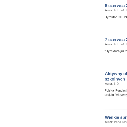
8 czerwca 
Autor:
A. B. i A. 
Dyrektor CODN
7 czerwca 
Autor:
A. B. i A. 
"Dyrektora już 
Aktywny ob
szkolnych
Autor:
I. D.
Polska Fundacj
projekt "Aktywn
Wielkie spr
Autor:
Irena Dz