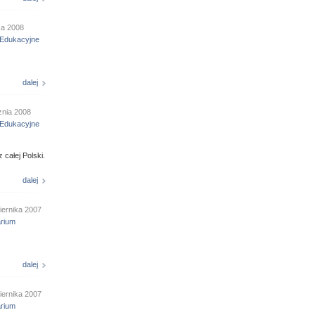
ca 2008
Edukacyjne
dalej
znia 2008
Edukacyjne
 całej Polski.
dalej
iernika 2007
arium
dalej
iernika 2007
arium