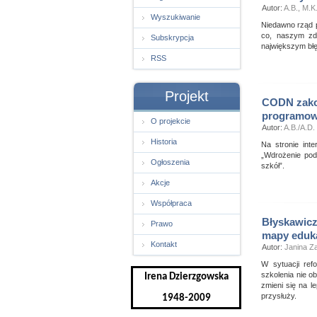
Autor:
A.B., M.K.
Wyszukiwanie
Niedawno rząd p
co, naszym zda
Subskrypcja
największym błę
RSS
Projekt
CODN zako
programo
O projekcie
Autor:
A.B./A.D.
Historia
Na stronie int
„Wdrożenie pod
Ogłoszenia
szkół”.
Akcje
Współpraca
Błyskawicz
Prawo
mapy eduka
Kontakt
Autor:
Janina 
W sytuacji ref
szkolenia nie o
Irena Dzierzgowska
zmieni się na 
przysłuży.
1948-2009