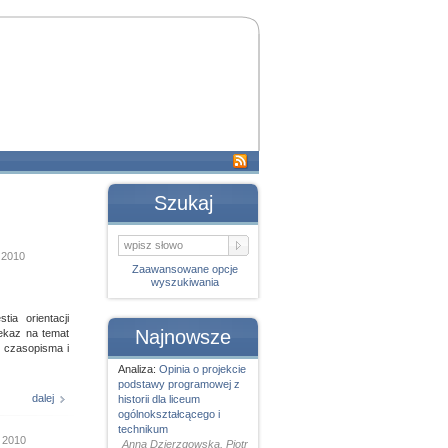
Szukaj
a 2010
Zaawansowane opcje
wyszukiwania
ia orientacji
Najnowsze
ekaz na temat
, czasopisma i
Analiza:
Opinia o projekcie
podstawy programowej z
dalej
historii dla liceum
ogólnokształcącego i
technikum
o 2010
Anna Dzierzgowska, Piotr