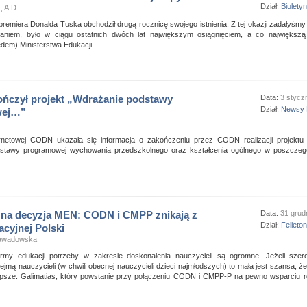
Dział:
Biuletyn
, A.D.
remiera Donalda Tuska obchodził drugą rocznicę swojego istnienia. Z tej okazji zadałyśmy 
niem, było w ciągu ostatnich dwóch lat największym osiągnięciem, a co największą
dem) Ministerstwa Edukacji.
ńczył projekt „Wdrażanie podstawy
Data:
3 stycz
Dział:
Newsy 
wej…”
ernetowej CODN ukazała się informacja o zakończeniu przez CODN realizacji projekt
stawy programowej wychowania przedszkolnego oraz kształcenia ogólnego w poszczeg
na decyzja MEN: CODN i CMPP znikają z
Data:
31 grud
Dział:
Felieto
cyjnej Polski
Zawadowska
ormy edukacji potrzeby w zakresie doskonalenia nauczycieli są ogromne. Jeżeli szer
bejmą nauczycieli (w chwili obecnej nauczycieli dzieci najmłodszych) to mała jest szansa, ż
lepsze. Galimatias, który powstanie przy połączeniu CODN i CMPP-P na pewno wsparciu r