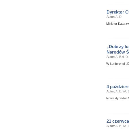
Dyrektor 
Autor:
A. D.
Minister Katarz
„Dobrzy lu
Narodów Ś
Autor:
A. B./I. D.
W konferencji „D
4 paździer
Autor:
A. B. i A. 
Nowa dyrektor
21 czerwca
Autor:
A. B. i A. 