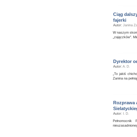
Ciąg dalsz
fajerki
Autor:
Janina 
W naszym skome
„zajączków”. Mi
Dyrektor o
Autor:
A. D.
„To jakiś chic
Zanina na pełn
Rozprawa a
Sielatycki
Autor:
I. D.
Pełnomocnik 
nieuzasadnioneg