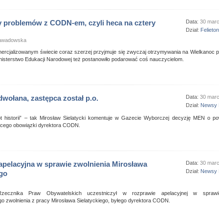
y problemów z CODN-em, czyli heca na cztery
Data:
30 mar
Dział:
Felieto
Zawadowska
rcjalizowanym świecie coraz szerzej przyjmuje się zwyczaj otrzymywania na Wielkanoc p
nisterstwo Edukacji Narodowej też postanowiło podarować coś nauczycielom.
dwołana, zastępca został p.o.
Data:
30 mar
Dział:
Newsy 
hot historii” – tak Mirosław Sielatycki komentuje w Gazecie Wyborczej decyzję MEN o p
iącego obowiązki dyrektora CODN.
pelacyjna w sprawie zwolnienia Mirosława
Data:
30 mar
Dział:
Newsy 
ego
Rzecznika Praw Obywatelskich uczestniczył w rozprawie apelacyjnej w sprawi
o zwolnienia z pracy Mirosława Sielatyckiego, byłego dyrektora CODN.