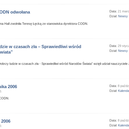
CODN odwołana
Data:
21 mar
Dział:
Newsy 
yna Hall zwolniła Teresę Łęcką ze stanowiska dyrektora CODN.
dzie w czasach zła – Sprawiedliwi wśród
Data:
29 styc
Dział:
Newsy 
wiata”
obrzy ludzie w czasach zła - Sprawiedliwi wśród Narodów Świata” wzięli udział nauczyciele z
nika 2006
Data:
8 paźdz
Dział:
Kalend
D.
 CODN.
 2006
Data:
8 paźdz
Dział:
Kalend
D.