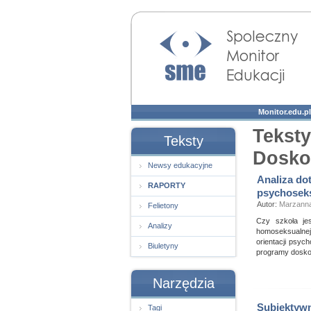
Społeczny Monitor
Edukacji
Monitor.edu.pl
Teksty
Teksty
Dosko
Newsy edukacyjne
Analiza do
RAPORTY
psychoseks
Autor:
Marzanna
Felietony
Czy szkoła jes
Analizy
homoseksualnej
orientacji psyc
Biuletyny
programy doskon
Narzędzia
Subiektywn
Tagi