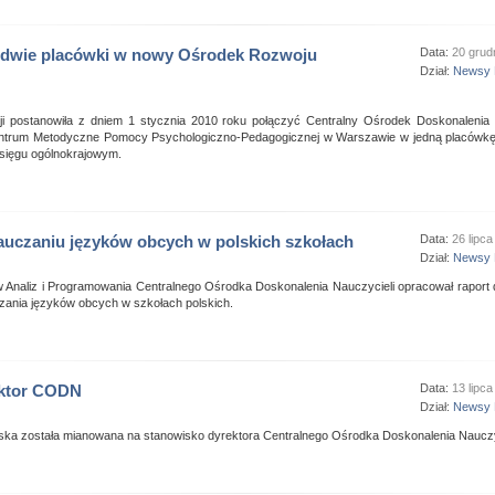
 dwie placówki w nowy Ośrodek Rozwoju
Data:
20 grud
Dział:
Newsy 
cji postanowiła z dniem 1 stycznia 2010 roku połączyć Centralny Ośrodek Doskonalenia 
ntrum Metodyczne Pomocy Psychologiczno-Pedagogicznej w Warszawie w jedną placówkę
asięgu ogólnokrajowym.
auczaniu języków obcych w polskich szkołach
Data:
26 lipc
Dział:
Newsy 
 Analiz i Programowania Centralnego Ośrodka Doskonalenia Nauczycieli opracował raport
zania języków obcych w szkołach polskich.
ktor CODN
Data:
13 lipc
Dział:
Newsy 
ka została mianowana na stanowisko dyrektora Centralnego Ośrodka Doskonalenia Nauczyc