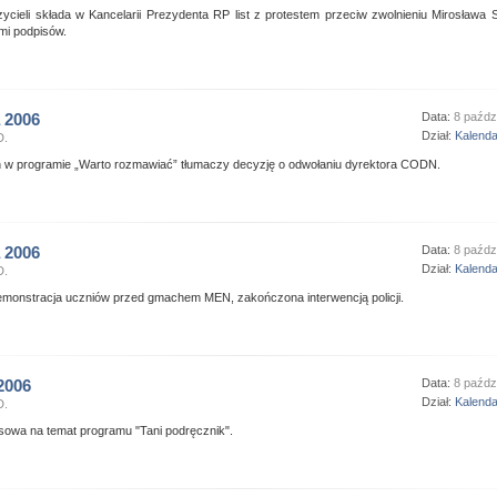
ycieli składa w Kancelarii Prezydenta RP list z protestem przeciw zwolnieniu Mirosława S
mi podpisów.
 2006
Data:
8 paźdz
Dział:
Kalend
D.
 w programie „Warto rozmawiać” tłumaczy decyzję o odwołaniu dyrektora CODN.
 2006
Data:
8 paźdz
Dział:
Kalend
D.
monstracja uczniów przed gmachem MEN, zakończona interwencją policji.
2006
Data:
8 paźdz
Dział:
Kalend
D.
sowa na temat programu "Tani podręcznik".