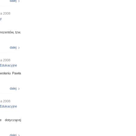
dalej
ca 2008
ny
rezentów, tzw.
dalej
ca 2008
Edukacyjne
owołaniu Pawła
dalej
ca 2008
Edukacyjne
e dotyczącej
dalej