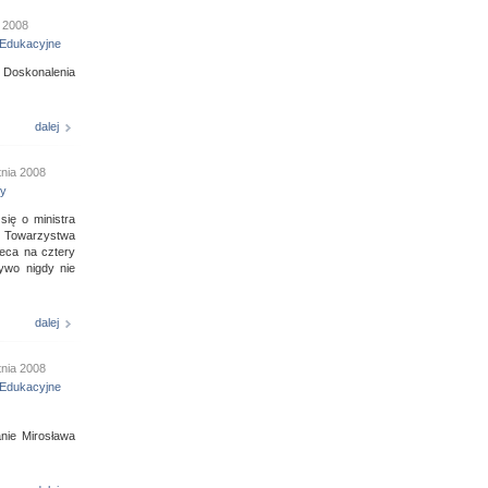
 2008
Edukacyjne
 Doskonalenia
dalej
tnia 2008
ny
się o ministra
o Towarzystwa
eca na cztery
żywo nigdy nie
dalej
tnia 2008
Edukacyjne
nie Mirosława