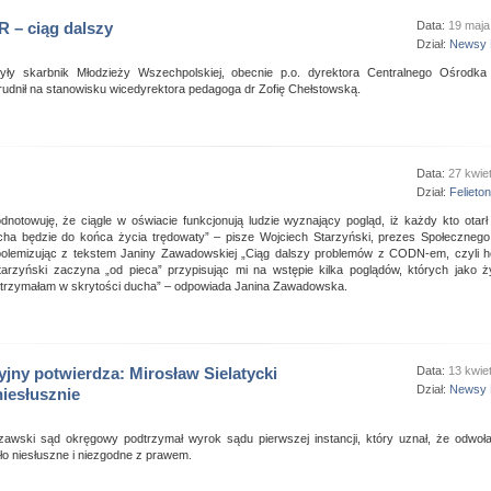
 – ciąg dalszy
Data:
19 maja
Dział:
Newsy 
yły skarbnik Młodzieży Wszechpolskiej, obecnie p.o. dyrektora Centralnego Ośrodka
trudnił na stanowisku wicedyrektora pedagoga dr Zofię Chełstowską.
Data:
27 kwie
Dział:
Felieto
notowuję, że ciągle w oświacie funkcjonują ludzie wyznający pogląd, iż każdy kto otarł 
ha będzie do końca życia trędowaty” – pisze Wojciech Starzyński, prezes Społeczneg
olemizując z tekstem Janiny Zawadowskiej „Ciąg dalszy problemów z CODN-em, czyli h
Starzyński zaczyna „od pieca” przypisując mi na wstępie kilka poglądów, których jako 
ie trzymałam w skrytości ducha” – odpowiada Janina Zawadowska.
yjny potwierdza: Mirosław Sielatycki
Data:
13 kwie
Dział:
Newsy 
iesłusznie
awski sąd okręgowy podtrzymał wyrok sądu pierwszej instancji, który uznał, że odwoła
yło niesłuszne i niezgodne z prawem.