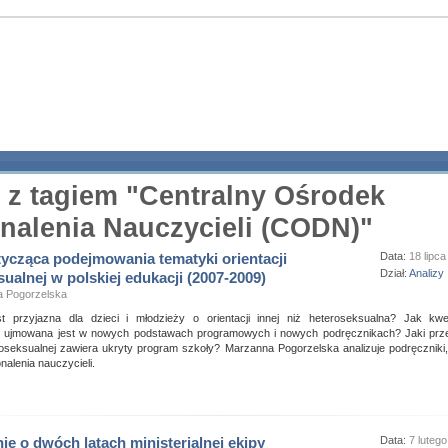
 z tagiem "Centralny Ośrodek
nalenia Nauczycieli (CODN)"
tycząca podejmowania tematyki orientacji
Data:
18 lipc
Dział:
Analizy
ualnej w polskiej edukacji (2007-2009)
 Pogorzelska
t przyjazna dla dzieci i młodzieży o orientacji innej niż heteroseksualna? Jak kwest
 ujmowana jest w nowych podstawach programowych i nowych podręcznikach? Jaki prz
hoseksualnej zawiera ukryty program szkoły? Marzanna Pogorzelska analizuje podręczniki
alenia nauczycieli.
ie o dwóch latach ministerialnej ekipy
Data:
7 luteg