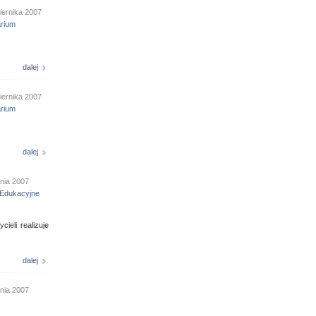
iernika 2007
arium
dalej
iernika 2007
arium
dalej
nia 2007
Edukacyjne
eli realizuje
dalej
pnia 2007