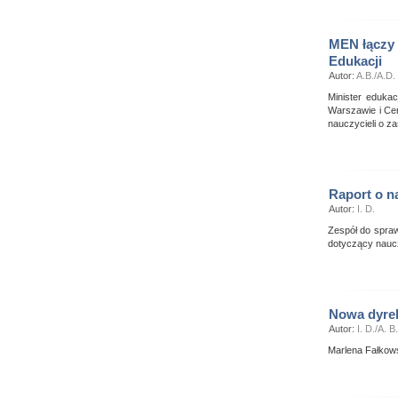
MEN łączy
Edukacji
Autor:
A.B./A.D.
Minister eduka
Warszawie i Ce
nauczycieli o z
Raport o n
Autor:
I. D.
Zespół do spraw
dotyczący nauc
Nowa dyre
Autor:
I. D./A. B.
Marlena Fałkows