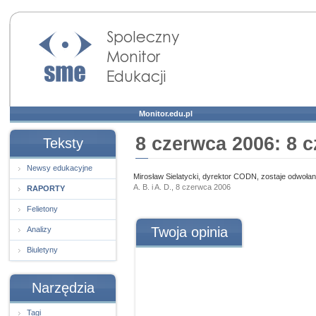
Społeczny Monitor
Edukacji
Monitor.edu.pl
8 czerwca 2006: 8 
Teksty
Newsy edukacyjne
Mirosław Sielatycki, dyrektor CODN, zostaje odwołan
A. B. i A. D., 8 czerwca 2006
RAPORTY
Felietony
Twoja opinia
Analizy
Biuletyny
Narzędzia
Tagi