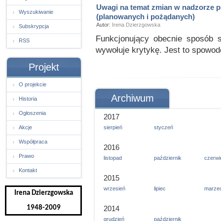
Uwagi na temat zmian w nadzorze 
Wyszukiwanie
(planowanych i pożądanych)
Autor:
Irena Dzierzgowska
Subskrypcja
Funkcjonujący obecnie sposób 
RSS
wywołuje krytykę. Jest to spowo
Projekt
O projekcie
Archiwum
Historia
Ogłoszenia
2017
Akcje
sierpień
styczeń
Współpraca
2016
Prawo
listopad
październik
czerwi
Kontakt
2015
wrzesień
lipiec
marze
Irena Dzierzgowska
1948-2009
2014
grudzień
październik