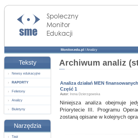
Społeczny Monitor
Edukacji
Monitor.edu.pl
/
Analizy
Archiwum analiz (s
Teksty
Newsy edukacyjne
RAPORTY
Analiza działań MEN finansowanych
Część 1
Felietony
Autor:
Irena Dzierzgowska
Analizy
Niniejsza analiza obejmuje j
Priorytecie III. Programu Opera
Biuletyny
zostaną opisane w kolejnych opr
Narzędzia
Tagi