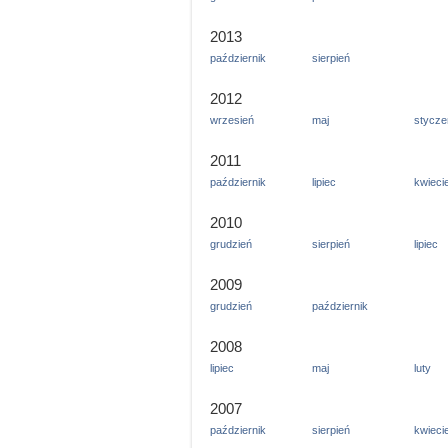
2013
październik
sierpień
2012
wrzesień
maj
stycze
2011
październik
lipiec
kwieci
2010
grudzień
sierpień
lipiec
2009
grudzień
październik
2008
lipiec
maj
luty
2007
październik
sierpień
kwieci