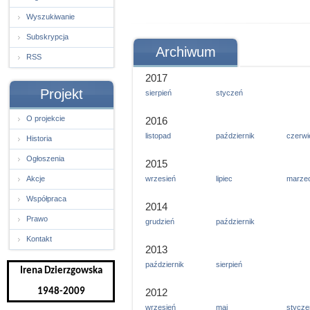
Wyszukiwanie
Subskrypcja
Archiwum
RSS
2017
Projekt
sierpień
styczeń
O projekcie
2016
listopad
październik
czerwi
Historia
Ogłoszenia
2015
Akcje
wrzesień
lipiec
marze
Współpraca
2014
Prawo
grudzień
październik
Kontakt
2013
październik
sierpień
Irena Dzierzgowska
1948-2009
2012
wrzesień
maj
stycze