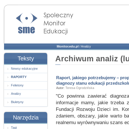
Społeczny Monitor
Edukacji
Monitor.edu.pl
/
Analizy
Archiwum analiz (lu
Teksty
Newsy edukacyjne
RAPORTY
Raport, jakiego potrzebujemy – prop
diagnozy stanu edukacji przedszkol
Felietony
Autor:
Teresa Ogrodzińska
Analizy
"Co powinna zawierać diagnoza 
informacje mamy, jakie trzeba 
Biuletyny
Fundacji Rozwoju Dzieci im. Kom
zdaniem, obszary, jakie warto b
Narzędzia
realnemu wyrównywaniu szans ed
Tagi