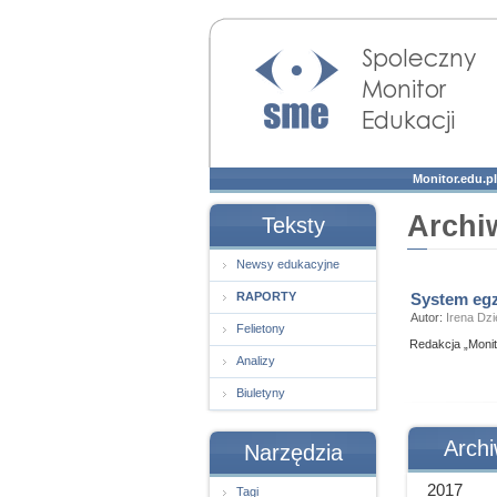
Społeczny Monitor
Edukacji
Monitor.edu.pl
Archiw
Teksty
Newsy edukacyjne
RAPORTY
System eg
Autor:
Irena Dz
Felietony
Redakcja „Monit
Analizy
Biuletyny
Arch
Narzędzia
2017
Tagi