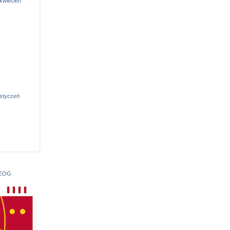
kwiecień
styczeń
 EOG
.