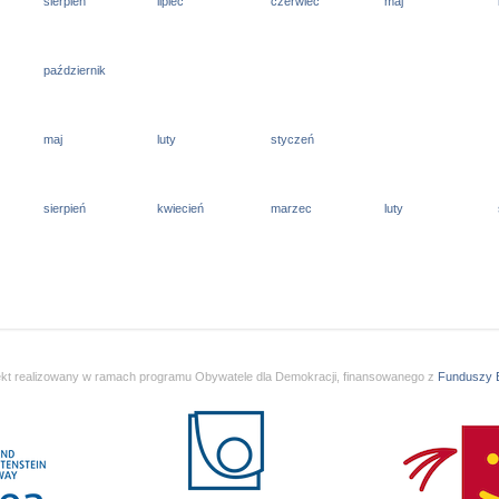
sierpień
lipiec
czerwiec
maj
październik
maj
luty
styczeń
sierpień
kwiecień
marzec
luty
ekt realizowany w ramach programu Obywatele dla Demokracji, finansowanego z
Funduszy