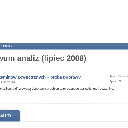
/
Analizy
um analiz (lipiec 2008)
zaminów zewnętrznych – próba poprawy
Data:
3 lipca 
Opinie:
3
ierzgowska
ora Edukacji” z uwagą obserwuje przebieg tegorocznego sprawdzianu i egzaminu.
iwum