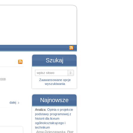
Szukaj
2008
Zaawansowane opcje
wyszukiwania
Najnowsze
dalej
Analiza:
Opinia o projekcie
podstawy programowej z
historii dla liceum
ogólnokształcącego i
technikum
Anna Dzierzgowska, Piotr