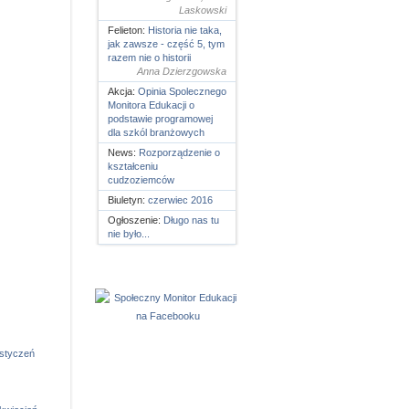
Laskowski
Felieton:
Historia nie taka,
jak zawsze - część 5, tym
razem nie o historii
Anna Dzierzgowska
Akcja:
Opinia Spolecznego
Monitora Edukacji o
podstawie programowej
dla szkól branżowych
News:
Rozporządzenie o
kształceniu
cudzoziemców
Biuletyn:
czerwiec 2016
Ogłoszenie:
Długo nas tu
nie było...
styczeń