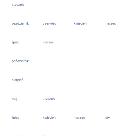
styczeń
październik
czerwiec
kwiecień
marzec
lipiec
marzec
październik
sierpień
maj
styczeń
lipiec
kwiecień
marzec
luty