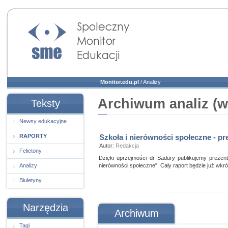
Społeczny Monitor
Edukacji
Monitor.edu.pl
/
Analizy
Archiwum analiz (w
Teksty
Newsy edukacyjne
RAPORTY
Szkoła i nierówności społeczne - pr
Autor:
Redakcja
Felietony
Dzięki uprzejmości dr Sadury publikujemy prezen
Analizy
nierówności społeczne". Cały raport będzie już wkró
Biuletyny
Narzędzia
Archiwum
Tagi