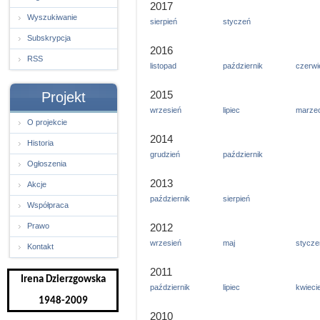
2017
Wyszukiwanie
sierpień
styczeń
Subskrypcja
2016
RSS
listopad
październik
czerwi
2015
Projekt
wrzesień
lipiec
marze
O projekcie
2014
Historia
grudzień
październik
Ogłoszenia
2013
Akcje
październik
sierpień
Współpraca
Prawo
2012
wrzesień
maj
stycze
Kontakt
2011
Irena Dzierzgowska
październik
lipiec
kwieci
1948-2009
2010