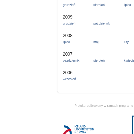
grudzień
sierpień
lipiec
2009
grudzień
październik
2008
lipiec
maj
luty
2007
październik
sierpień
kwieci
2006
wrzesień
Projekt realizowany w ramach programu