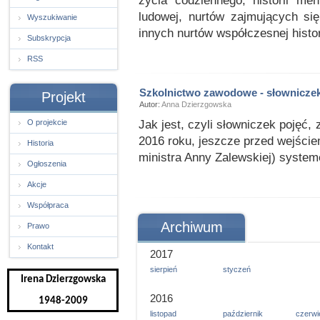
życia codziennego, historii mental
ludowej, nurtów zajmujących się h
Wyszukiwanie
innych nurtów współczesnej histori
Subskrypcja
RSS
Szkolnictwo zawodowe - słownicze
Projekt
Autor:
Anna Dzierzgowska
Jak jest, czyli słowniczek pojęć
O projekcie
2016 roku, jeszcze przed wejści
Historia
ministra Anny Zalewskiej) syste
Ogłoszenia
Akcje
Współpraca
Archiwum
Prawo
Kontakt
2017
sierpień
styczeń
Irena Dzierzgowska
2016
1948-2009
listopad
październik
czerwi