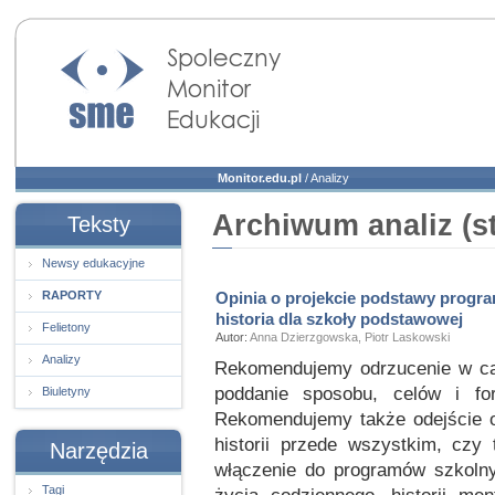
Społeczny Monitor
Edukacji
Monitor.edu.pl
/
Analizy
Archiwum analiz (s
Teksty
Newsy edukacyjne
RAPORTY
Opinia o projekcie podstawy progr
historia dla szkoły podstawowej
Felietony
Autor:
Anna Dzierzgowska, Piotr Laskowski
Analizy
Rekomendujemy odrzucenie w cał
poddanie sposobu, celów i for
Biuletyny
Rekomendujemy także odejście od
historii przede wszystkim, czy t
Narzędzia
włączenie do programów szkolnych
Tagi