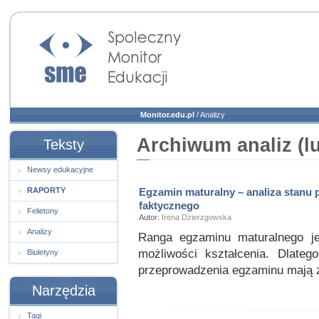
Społeczny Monitor
Edukacji
Monitor.edu.pl
/
Analizy
Archiwum analiz (lu
Teksty
Newsy edukacyjne
RAPORTY
Egzamin maturalny – analiza stanu 
faktycznego
Felietony
Autor:
Irena Dzierzgowska
Analizy
Ranga egzaminu maturalnego j
możliwości kształcenia. Dlateg
Biuletyny
przeprowadzenia egzaminu mają 
Narzędzia
Tagi