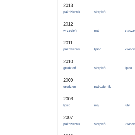
2013
październik
sierpień
2012
wrzesień
maj
stycze
2011
październik
lipiec
kwieci
2010
grudzień
sierpień
lipiec
2009
grudzień
październik
2008
lipiec
maj
luty
2007
październik
sierpień
kwieci