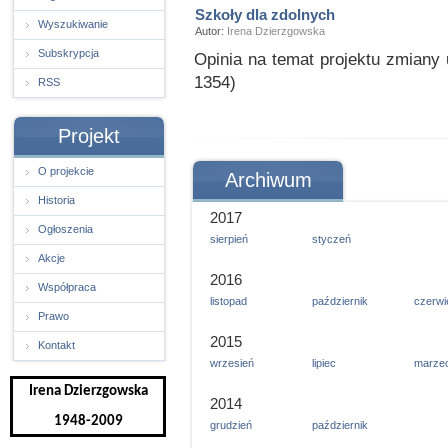
Szkoły dla zdolnych
Wyszukiwanie
Autor:
Irena Dzierzgowska
Subskrypcja
Opinia na temat projektu zmiany
1354)
RSS
Projekt
O projekcie
Archiwum
Historia
2017
Ogłoszenia
sierpień
styczeń
Akcje
2016
Współpraca
listopad
październik
czerwi
Prawo
2015
Kontakt
wrzesień
lipiec
marze
Irena Dzierzgowska
2014
1948-2009
grudzień
październik