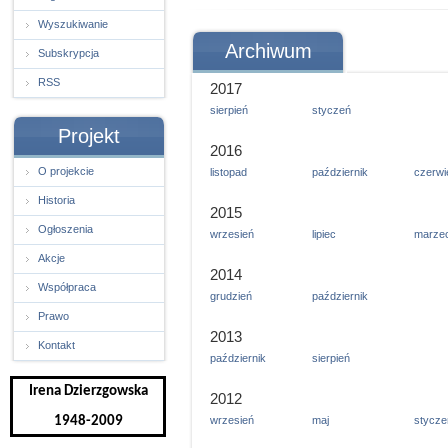
Wyszukiwanie
Archiwum
Subskrypcja
RSS
2017
sierpień
styczeń
Projekt
2016
O projekcie
listopad
październik
czerwi
Historia
2015
Ogłoszenia
wrzesień
lipiec
marze
Akcje
2014
Współpraca
grudzień
październik
Prawo
2013
Kontakt
październik
sierpień
Irena Dzierzgowska
2012
1948-2009
wrzesień
maj
stycze