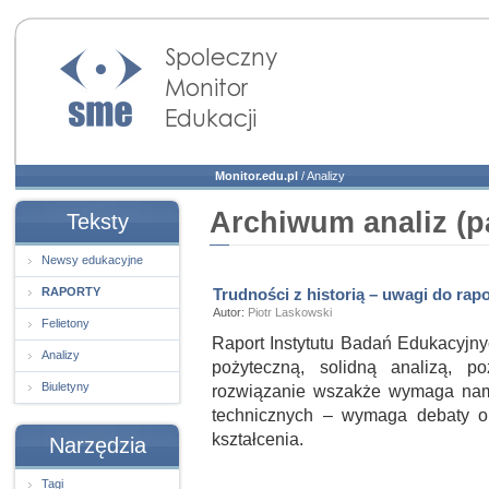
Społeczny Monitor
Edukacji
Monitor.edu.pl
/
Analizy
Archiwum analiz (p
Teksty
Newsy edukacyjne
RAPORTY
Trudności z historią – uwagi do rap
Autor:
Piotr Laskowski
Felietony
Raport Instytutu Badań Edukacyjnyc
Analizy
pożyteczną, solidną analizą, po
Biuletyny
rozwiązanie wszakże wymaga namy
technicznych – wymaga debaty o 
kształcenia.
Narzędzia
Tagi