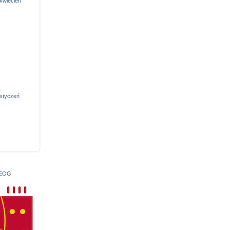
kwiecień
styczeń
 EOG
.