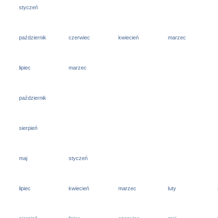
styczeń
październik
czerwiec
kwiecień
marzec
lipiec
marzec
październik
sierpień
maj
styczeń
lipiec
kwiecień
marzec
luty