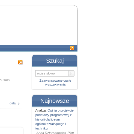
Szukaj
go 2008
Zaawansowane opcje
wyszukiwania
Najnowsze
dalej
Analiza:
Opinia o projekcie
podstawy programowej z
historii dla liceum
ogólnokształcącego i
technikum
Anna Dzierzgowska, Piotr