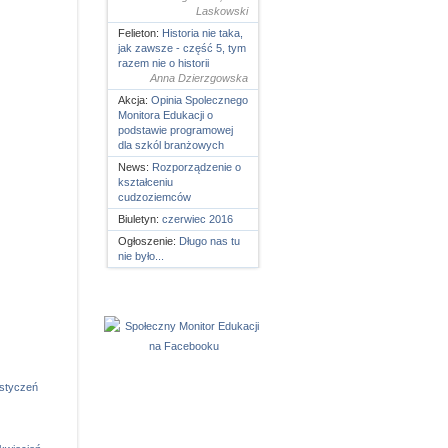
Laskowski
Felieton:
Historia nie taka,
jak zawsze - część 5, tym
razem nie o historii
Anna Dzierzgowska
Akcja:
Opinia Spolecznego
Monitora Edukacji o
podstawie programowej
dla szkól branżowych
News:
Rozporządzenie o
kształceniu
cudzoziemców
Biuletyn:
czerwiec 2016
Ogłoszenie:
Długo nas tu
nie było...
styczeń