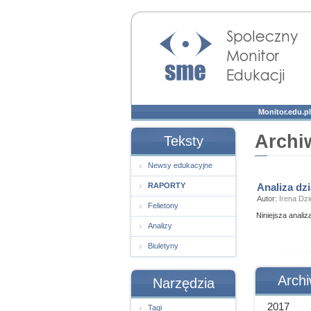
Społeczny Monitor
Edukacji
Monitor.edu.pl
Archiw
Teksty
Newsy edukacyjne
RAPORTY
Analiza dz
Autor:
Irena Dz
Felietony
Niniejsza analiz
Analizy
Biuletyny
Arch
Narzędzia
2017
Tagi