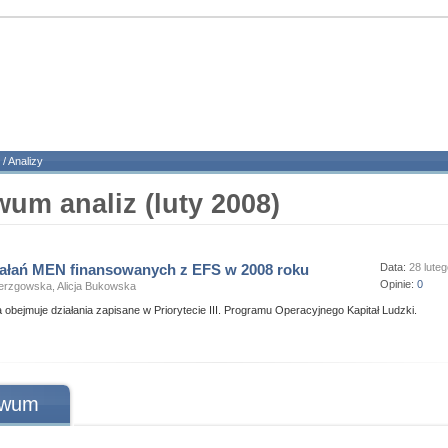
/
Analizy
um analiz (luty 2008)
iałań MEN finansowanych z EFS w 2008 roku
Data:
28 lute
Opinie:
0
ierzgowska, Alicja Bukowska
a obejmuje działania zapisane w Priorytecie III. Programu Operacyjnego Kapitał Ludzki.
iwum