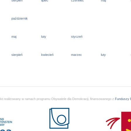
sierpień
lipiec
czerwiec
maj
październik
maj
luty
styczeń
sierpień
kwiecień
marzec
luty
ekt realizowany w ramach programu Obywatele dla Demokracji, finansowanego z
Funduszy