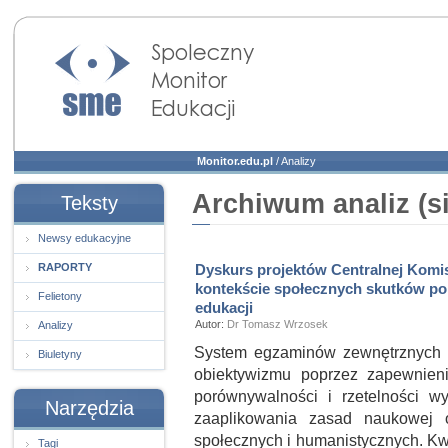
Społeczny Monitor
Edukacji
Monitor.edu.pl
/
Analizy
Archiwum analiz (s
Teksty
Newsy edukacyjne
RAPORTY
Dyskurs projektów Centralnej Komi
kontekście społecznych skutków po
Felietony
edukacji
Autor:
Dr Tomasz Wrzosek
Analizy
System egzaminów zewnętrznych i
Biuletyny
obiektywizmu poprzez zapewnieni
porównywalności i rzetelności 
Narzędzia
zaaplikowania zasad naukowej 
społecznych i humanistycznych. Kwan
Tagi