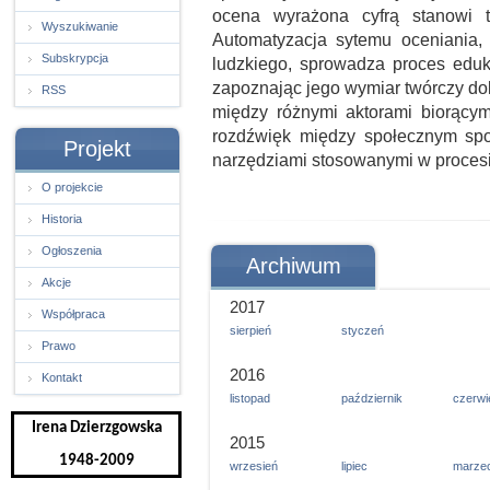
ocena wyrażona cyfrą stanowi ty
Wyszukiwanie
Automatyzacja sytemu oceniania,
Subskrypcja
ludzkiego, sprowadza proces eduka
zapoznając jego wymiar twórczy dok
RSS
między różnymi aktorami biorący
rozdźwięk między społecznym spo
Projekt
narzędziami stosowanymi w procesi
O projekcie
Historia
Ogłoszenia
Archiwum
Akcje
2017
Współpraca
sierpień
styczeń
Prawo
2016
Kontakt
listopad
październik
czerwi
Irena Dzierzgowska
2015
1948-2009
wrzesień
lipiec
marze