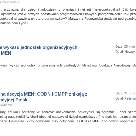
 Pogorzelska
t przyjazna dla dzieci i młodzieży o orientacji innej niż heteroseksualna? Jak kwest
 ujmowana jest w nowych podstawach programowych i nowych podręcznikach? Jaki prz
hoseksualnej zawiera ukryty program szkoły? Marzanna Pogorzelska analizuje podręczniki
alenia nauczycieli.
ja wykazu jednostek organizacyjnych
Data:
25 kwie
Dział:
Newsy 
h MEN
wało wykaz jednostek organizacyjnych podległych Ministrowi Edukacji Narodowej lu
.
na decyzja MEN: CODN i CMPP znikają z
Data:
31 grud
Dział:
Felieto
cyjnej Polski
Zawadowska
ormy edukacji potrzeby w zakresie doskonalenia nauczycieli są ogromne. Jeżeli szer
bejmą nauczycieli (w chwili obecnej nauczycieli dzieci najmłodszych) to mała jest szansa, ż
lepsze. Galimatias, który powstanie przy połączeniu CODN i CMPP-P na pewno wsparciu r