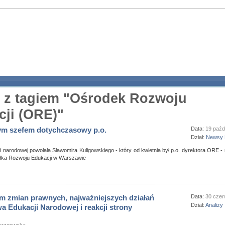
y z tagiem "Ośrodek Rozwoju
cji (ORE)"
m szefem dotychczasowy p.o.
Data:
19 paźd
Dział:
Newsy 
ji narodowej powołała Sławomira Kuligowskiego - który od kwietnia był p.o. dyrektora ORE -
dka Rozwoju Edukacji w Warszawie
m zmian prawnych, najważniejszych działań
Data:
30 cze
Dział:
Analizy
wa Edukacji Narodowej i reakcji strony