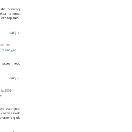
ia orientacji
ekaz na temat
, czasopisma i
dalej
tnia 2010
Edukacyjne
b przez niego
dalej
nia 2009
ny
oko zakrojone
e coś w szkole
eformy się nie