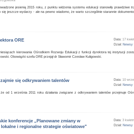
erzgowska
wadzone jesienią 2015 roku, z punktu widzenia systemu edukacji stanowiły prawdziwe trz
 się jeszcze wydarzy - ale na pewno wiadomo, że warto szczególnie starannie dokumento
rektora ORE
Data:
17 kwie
Dział:
Newsy 
iesiącach kierowania Ośrodkiem Rozwoju Edukacji z funkcji dyrektora tej instytucji zost
rowski. Obowiązki szefa ORE przejął dr Sławomir Czesław Kuligowski.
zajmie się odkrywaniem talentów
Data:
10 wrze
Dział:
Newsy 
 że od 1 września 2011 roku działania związane z odkrywaniem talentów przejmuje Oś
kie konferencje „Planowane zmiany w
Data:
3 kwiet
Dział:
Newsy 
 lokalne i regionalne strategie oświatowe"