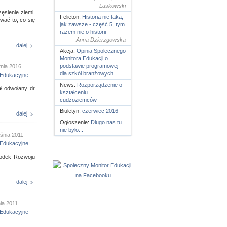
Laskowski
ęsienie ziemi.
Felieton:
Historia nie taka,
wać to, co się
jak zawsze - część 5, tym
razem nie o historii
Anna Dzierzgowska
dalej
Akcja:
Opinia Spolecznego
Monitora Edukacji o
podstawie programowej
tnia 2016
dla szkól branżowych
Edukacyjne
News:
Rozporządzenie o
ał odwołany dr
kształceniu
cudzoziemców
Biuletyn:
czerwiec 2016
dalej
Ogłoszenie:
Długo nas tu
nie było...
śnia 2011
Edukacyjne
rodek Rozwoju
dalej
nia 2011
Edukacyjne