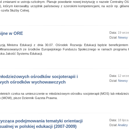
 zmianami w ustroju szkolnym. Planuje powołanie nowej instytucję o nazwie Centralny O
), którym kierowałby urzędnik państwowy z szerokimi kompetencjami, na wzór np. główne
 szefa Służby Celnej.
nijne w ORE
Data:
19 wrze
Dział:
Newsy 
zją Ministra Edukacji z dnia 30.07. Ośrodek Rozwoju Edukacji będzie beneficjent
ółfinansowanych ze środków Europejskiego Funduszu Społecznego w ramach programu Ka
ysoka Jakość Systemu Edukacji.
łodzieżowych ośrodków socjoterapii i
Data:
12 wrze
Dział:
Newsy 
wych ośrodków wychowawczych
nieletnich czeka na umieszczenie w młodzieżowym ośrodku socjoterapii (MOS) lub młodzi
(MOW), pisze Dziennik Gazeta Prawna.
tycząca podejmowania tematyki orientacji
Data:
18 lipc
Dział:
Analizy
ualnej w polskiej edukacji (2007-2009)