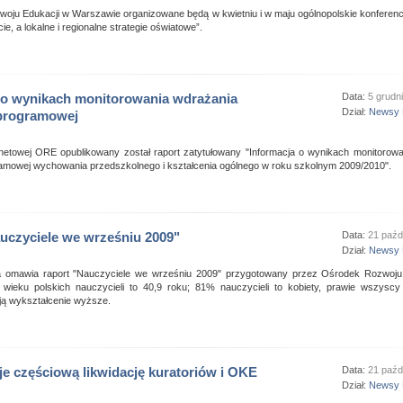
oju Edukacji w Warszawie organizowane będą w kwietniu i w maju ogólnopolskie konferen
e, a lokalne i regionalne strategie oświatowe”.
 o wynikach monitorowania wdrażania
Data:
5 grudn
Dział:
Newsy 
programowej
rnetowej ORE opublikowany został raport zatytułowany "Informacja o wynikach monitorow
amowej wychowania przedszkolnego i kształcenia ogólnego w roku szkolnym 2009/2010".
uczyciele we wrześniu 2009"
Data:
21 paźd
Dział:
Newsy 
a omawia raport "Nauczyciele we wrześniu 2009" przygotowany przez Ośrodek Rozwoju
a wieku polskich nauczycieli to 40,9 roku; 81% nauczycieli to kobiety, prawie wszyscy
ją wykształcenie wyższe.
e częściową likwidację kuratoriów i OKE
Data:
21 paźd
Dział:
Newsy 