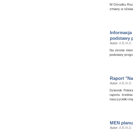
W Ośrodku Rozw
zmiany w oświaci
Informacja
podstawy 
Autor:
A.B./A.D.
Na stronie inte
podstawy progr
Raport "Na
Autor:
A.B./A.D.
Dziennik Polsk
raportu średni
nauczycielki ma
MEN planuj
Autor:
A.B./A.D.