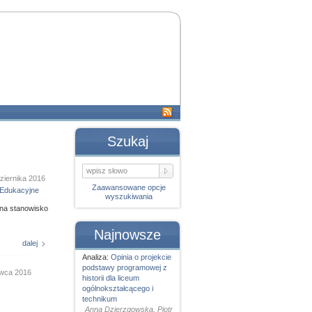
Szukaj
ziernika 2016
Zaawansowane opcje
Edukacyjne
wyszukiwania
 na stanowisko
Najnowsze
dalej
Analiza:
Opinia o projekcie
podstawy programowej z
rwca 2016
historii dla liceum
ogólnokształcącego i
technikum
Anna Dzierzgowska, Piotr