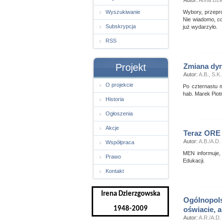
Autor:
Anna Dzi
Wyszukiwanie
Wybory, przepro
Nie wiadomo, co
Subskrypcja
już wydarzyło.
RSS
Projekt
Zmiana dy
Autor:
A.B., S.K.
O projekcie
Po czternastu m
hab. Marek Piot
Historia
Ogłoszenia
Akcje
Teraz ORE 
Autor:
A.B./A.D.
Współpraca
MEN informuje,
Prawo
Edukacji.
Kontakt
Irena Dzierzgowska
Ogólnopols
1948-2009
oświacie, a
Autor:
A.R./A.D.