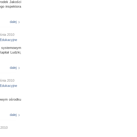
środek Jakości
go inspektora
dalej
śnia 2010
Edukacyjne
em systemowym
pitał Ludzki,
dalej
śnia 2010
Edukacyjne
eżowym ośrodku
dalej
a 2010