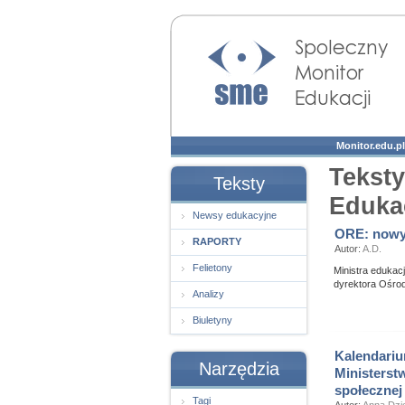
Społeczny Monitor
Edukacji
Monitor.edu.pl
Tekst
Teksty
Eduka
Newsy edukacyjne
ORE: nowy
RAPORTY
Autor:
A.D.
Felietony
Ministra edukac
dyrektora Ośro
Analizy
Biuletyny
Kalendariu
Narzędzia
Ministerst
społecznej
Tagi