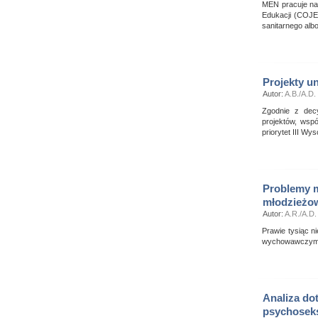
MEN pracuje nad
Edukacji (COJE
sanitarnego albo
Projekty u
Autor:
A.B./A.D.
Zgodnie z decy
projektów, wsp
priorytet III W
Problemy m
młodzieżo
Autor:
A.R./A.D.
Prawie tysiąc 
wychowawczym 
Analiza do
psychoseks