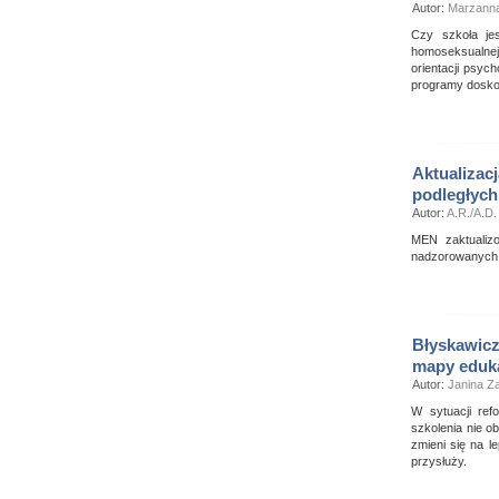
Autor:
Marzanna
Czy szkoła jes
homoseksualnej
orientacji psyc
programy doskon
Aktualizac
podległyc
Autor:
A.R./A.D.
MEN zaktualizo
nadzorowanych
Błyskawicz
mapy eduka
Autor:
Janina 
W sytuacji ref
szkolenia nie o
zmieni się na 
przysłuży.