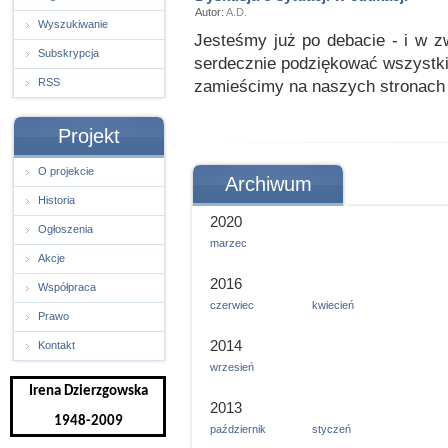
Autor:
A.D.
Wyszukiwanie
Jesteśmy już po debacie - i w z
Subskrypcja
serdecznie podziękować wszystkim,
RSS
zamieścimy na naszych stronach 
Projekt
O projekcie
Archiwum
Historia
2020
Ogłoszenia
marzec
Akcje
2016
Współpraca
czerwiec
kwiecień
Prawo
2014
Kontakt
wrzesień
Irena Dzierzgowska
2013
1948-2009
październik
styczeń