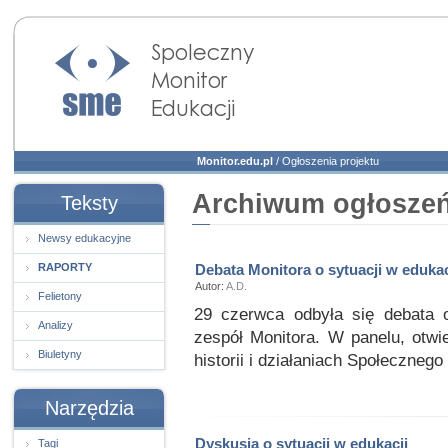
Społeczny Monitor
Edukacji
Monitor.edu.pl
/
Ogłoszenia projektu
Archiwum ogłoszeń 
Teksty
Newsy edukacyjne
RAPORTY
Debata Monitora o sytuacji w edukac
Autor:
A.D.
Felietony
29 czerwca odbyła się debata o
Analizy
zespół Monitora. W panelu, otwi
Biuletyny
historii i działaniach Społecznego
Narzędzia
Dyskusja o sytuacji w edukacji
Tagi