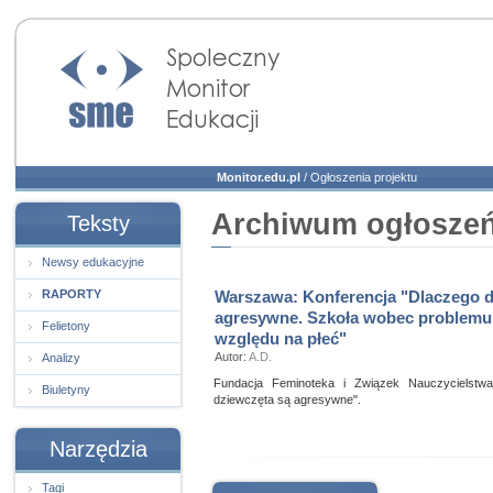
Społeczny Monitor
Edukacji
Monitor.edu.pl
/
Ogłoszenia projektu
Archiwum ogłoszeń 
Teksty
Newsy edukacyjne
RAPORTY
Warszawa: Konferencja "Dlaczego d
agresywne. Szkoła wobec problemu
Felietony
względu na płeć"
Autor:
A.D.
Analizy
Fundacja Feminoteka i Związek Nauczycielstwa
Biuletyny
dziewczęta są agresywne".
Narzędzia
Tagi