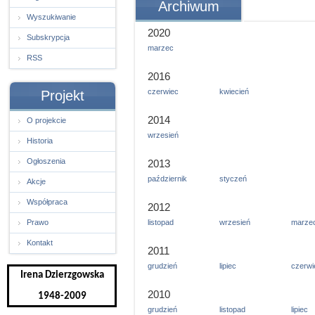
Archiwum
Wyszukiwanie
2020
Subskrypcja
marzec
RSS
2016
czerwiec
kwiecień
Projekt
2014
O projekcie
wrzesień
Historia
Ogłoszenia
2013
październik
styczeń
Akcje
Współpraca
2012
Prawo
listopad
wrzesień
marze
Kontakt
2011
grudzień
lipiec
czerwi
Irena Dzierzgowska
2010
1948-2009
grudzień
listopad
lipiec