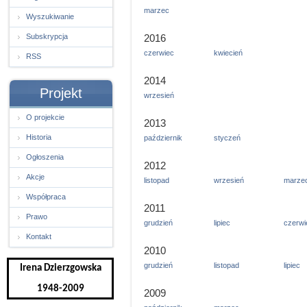
marzec
Wyszukiwanie
Subskrypcja
2016
czerwiec
kwiecień
RSS
2014
Projekt
wrzesień
O projekcie
2013
Historia
październik
styczeń
Ogłoszenia
2012
Akcje
listopad
wrzesień
marze
Współpraca
2011
Prawo
grudzień
lipiec
czerwi
Kontakt
2010
grudzień
listopad
lipiec
Irena Dzierzgowska
1948-2009
2009