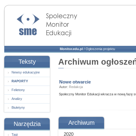
Społeczny Monitor
Edukacji
Monitor.edu.pl
/
Ogłoszenia projektu
Archiwum ogłoszeń 
Teksty
Newsy edukacyjne
RAPORTY
Nowe otwarcie
Autor:
Redakcja
Felietony
Społeczny Monitor Edukacji wkracza w nową fazę sw
Analizy
Biuletyny
Archiwum
Narzędzia
2020
Tagi