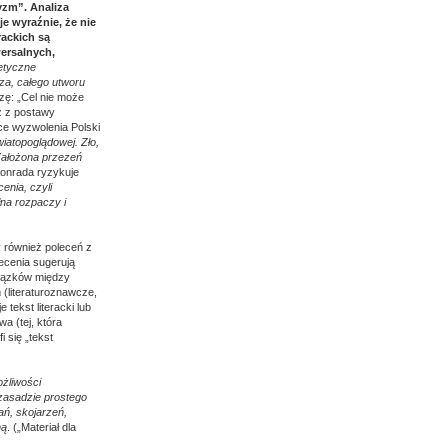
yzm”. Analiza
e wyraźnie, że nie
rackich są
wersalnych,
eetyczne
za, całego utworu
zę: „Cel nie może
ż z postawy
hce wyzwolenia Polski
iatopoglądowej. Zło,
 Założona przezeń
Konrada ryzykuje
enia, czyli
łna rozpaczy i
również poleceń z
lecenia sugerują
wiązków między
 (literaturoznawcze,
tekst literacki lub
a (tej, która
 się „tekst
ożliwości
zasadzie prostego
ań, skojarzeń,
ną
. („Materiał dla