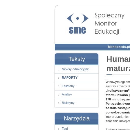
Społeczny Monitor
Edukacji
Monitor.edu.pl
Human
Teksty
maturz
Newsy edukacyjne
RAPORTY
W nowym egzamin
Felietony
się trzy zmiany.
„holistycznym”,
Analizy
sformułowano je
170 minut egza
Biuletyny
Po trzecie, dwu
została zastąpi
po wylosowaniu
interpretacji, n
Narzędzia
znacznie mniej c
Tagi
Zadania losowane 