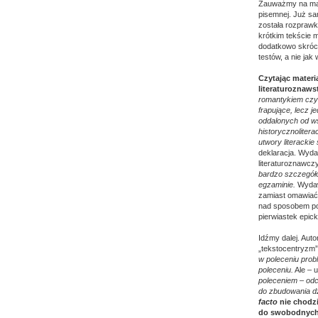
Zauważmy na mar
pisemnej. Już sa
została rozprawk
krótkim tekście 
dodatkowo skróco
testów, a nie jak
Czytając materi
literaturoznaw
romantykiem czy 
frapujące, lecz 
oddalonych od ws
historycznoliter
utwory literackie
deklaracja. Wyda
literaturoznawcz
bardzo szczegóło
egzaminie.
Wydawa
zamiast omawiać j
nad sposobem pot
pierwiastek epick
Idźmy dalej. Aut
„tekstocentryzm”
w poleceniu prob
poleceniu.
Ale – 
poleceniem – odc
do zbudowania dz
facto
nie chodzi
do swobodnych 