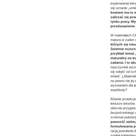
inspirowanej tek
się uznanie „umi
bowiem ma to ws
zaliczać się po
rynku pracy. Wyd
przedstawienie
W materiałach CK
matura w żaden s
których się nie
świetnie rozezn
przykład temat 
maturalny na wy
zadania. I to a
nauczyciela wyzw
się odejść od sc
mówić
. („Materia
na pewno nie jej
wyzwaniem dla je
wspólnoty?
Równie protekcj
lekturze tekstów 
obecnie przyjęte
bezpośredniego 
schemat polonist
pewność siebie
formułowania p
racją powołania d
spełnił pokładan