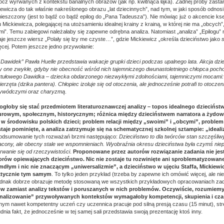
rócz wyrwanych z kontekstu banalnych obrazów (jak np. kwitnąca łąka). Żadnej próby zasta
ewicza do tak właśnie nakreślonego obrazu „lat dziecinnych”, nad tym, w jaki sposób odnosi
mieszczony (jest to bądź co bądź epilog do „Pana Tadeusza”). Nie mówiąc już o akcencie ksen
 Mickiewicza, polegającej na utożsamieniu idealnej krainy z krainą, w której nie ma „obcych”
i”. Temu zabiegowi należałaby się zapewne odrębna analiza. Natomiast „analiza” „Epilogu” 
je jeszcze wiersz „Polały się łzy me czyste…”, gdzie Mickiewicz „określa dzieciństwo jako
s
ięcej. Potem jeszcze jedno przywołanie:
Dawidek” Pawła Huelle przedstawia wakacje grupki dzieci podczas upalnego lata. Akcja dzi
y one zwykłe, gdyby nie obecność wśród nich tajemniczego dwunastoletniego chłopca poch
tułowego Dawidka – dziecka obdarzonego niezwykłymi zdolnościami, tajemniczymi mocami: p
rzęta (dzika pantera). Chłopiec izoluje się od otoczenia, ale jednocześnie potrafi to otocze
zywódczymi oraz charyzmą
.
głoby się stać przedmiotem literaturoznawczej analizy – topos idealnego dziecińs
turowym, społecznym, historycznym; różnica między dzieciństwem narratora a żydow
 środowisku polskich dzieci; problem relacji między „swoimi” i „obcymi”, problem
taje pominięte, a analiza zatrzymuje się na schematycznej szkolnej sztampie: „ideali
Podsumowanie tych rozważań brzmi następująco:
Dzieciństwo to dla twórców stan szczęśliwy
acony, ale obecny stale we wspomnieniach. Wyobraźnia okresu dzieciństwa była czymś nie
rwanie się od rzeczywistości
.
Proponowane przez autorów rozwiązanie zadania nie jest
rów opiewających dzieciństwo. Nic nie zostaje tu rozwinięte ani sproblematyzowan
dłym i nic nie znaczącym „uniwersalizmie”, a dzieciństwo w ujęciu Staffa, Mickiewic
aktycznie tym samym
. To tylko jeden przykład (trzeba by zapewne ich omówić więcej, ale nie
 jednak dobrze obrazuje metodę stosowaną we wszystkich przykładowych opracowaniach za
w zamiast analizy tekstów i poruszanych w nich problemów. Oczywiście, rozumiemy
onalizowanie” przywoływanych kontekstów wymagałoby kompetencji, skupienia i cz
nym nawet kompetentny uczeń czy uczennica pracuje pod silną presją czasu (15 minut), st
dnia fakt, że jednocześnie w tej samej sali przedstawia swoją prezentację ktoś inny.