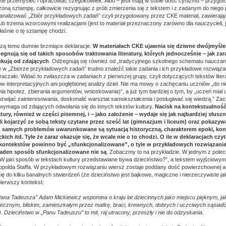
lne przemyśleć i opracować czegokolwiek. Albo – jeśli mają w sobie dość cynizmu – przygot
oną sztampę, całkowicie rezygnując z prób zmierzenia się z tekstem i z zadanym do niego
zeanalizować „Zbiór przykładowych zadań” czyli przygotowany przez CKE materiał, zawierając
b trzema wzorcowymi realizacjami (jest to materiał przeznaczony zarówno dla nauczycieli, j
łaśnie o tę sztampę chodzi.
zą temu dumnie brzmiące deklaracje.
W materiałach CKE ujawnia się dziwne dwójmyśle
egnują się od takich sposobów traktowania literatury, których jednocześnie – jak zar
ekują od zdających
. Odżegnują się również od „tradycyjnego szkolnego schematu nauczani
e w „Zbiorze przykładowych zadań” trudno znaleźć takie zadania i ich przykładowe rozwiąza
aczało. Widać to zwłaszcza w zadaniach z pierwszej grupy, czyli dotyczących tekstów liter
 interpretacyjnych ani pogłębionej analizy dzieł. Nie ma mowy o zachęcaniu uczniów „do n
nia hipotez, zbierania argumentów, wnioskowania)”, a już tym bardziej o tym, by „uczeń miał
zwijać zainteresowania, doskonalić warsztat samokształcenia i posługiwać się wiedzą.” Zac
wymaga od zdających odwołania się do innych tekstów kultury.
Nacisk na kontekstualnoś
ry, również w części pisemnej, i – jako założenie – wydaje się jak najbardziej słuszn
i kojarzyć ze sobą teksty czytane przez sześć lat (gimnazjum i liceum) oraz pokazywa
 samych problemów uwarunkowane są sytuacją historyczną, charakterem epoki, ko
kich itd. Tyle że zaraz okazuje się, że wcale nie o to chodzi. O ile w deklaracjach czy
kontekstów powinno być „sfunkcjonalizowane”, o tyle w przykładowych rozwiązani
aden sposób sfunkcjonalizowane nie są
. Zobaczmy to na przykładzie. W jednym z polec
 „W jaki sposób w tekstach kultury przedstawiane bywa dzieciństwo?”, a tekstem wyjściowym 
opolda Staffa. W przykładowym rozwiązaniu wiersz zostaje poddany dość powierzchownej an
ię do kilku banalnych stwierdzeń (że dzieciństwo jest bajkowe, magiczne i nierzeczywiste j
pierwszy kontekst:
Pana Tadeusza” Adam Mickiewicz wspomina o kraju lat dziecinnych jako miejscu pięknym, jak
ecznym, bliskim, zamieszkałym przez matkę, braci, krewnych, dobrych i uczciwych sąsiadó
. Dzieciństwo w „Panu Tadeuszu” to mit, raj utracony, przeszły i nie do odzyskania
.