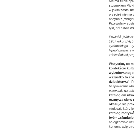
Nie ma tu nic op
stosunkiem Micki
w jakim został u
przecież nie ma u
obcych z „wrogam
Przywołany zosta
tyle, ani słowa w
Powieść „Weiser 
1957 roku. Byłyb
żydowskiego – ty
hipnotyzować zwie
zdolnościami pr
Wszystko, co mo
kontekście kul
wyizolowanego w
wszystko to zos
dzieciństwa”
. 
bezpowrotnie utr
pozwalała na ode
katalogiem utwo
rozmywa się w m
okazuje się pr
miejsca), który
katalog motywó
być – „sfunkcj
na egzaminie ust
koncentrację utru