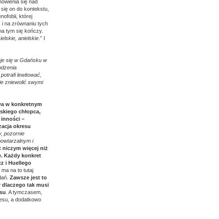
nowienia się nad
 się on do kontekstu,
ofobii, której
, i na zrównaniu tych
na tym się kończy.
ielskie, anielskie
.” I
eje się w Gdańsku w
odzenia
otrafi lewitować,
nie zniewolić swymi
twa w konkretnym
skiego chłopca,
 inności –
zacja okresu
, pozornie
powtarzalnym i
 niczym więcej niż
e. Każdy konkret
z i Huellego
 ma na to tutaj
dań.
Zawsze jest to
 dlaczego tak musi
asu
. A tymczasem,
resu, a dodatkowo