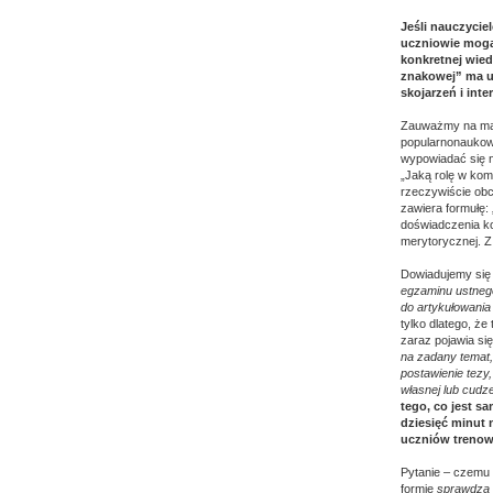
Jeśli nauczycie
uczniowie mogą
konkretnej wied
znakowej” ma u
skojarzeń i int
Zauważmy na marg
popularnonaukowy
wypowiadać się n
„Jaką rolę w kom
rzeczywiście obc
zawiera formułę:
doświadczenia ko
merytorycznej. Z 
Dowiadujemy się 
egzaminu ustnego 
do artykułowani
tylko dlatego, ż
zaraz pojawia si
na zadany temat,
postawienie tez
własnej lub cudz
tego, co jest s
dziesięć minut 
uczniów trenow
Pytanie – czemu 
formie
sprawdza 