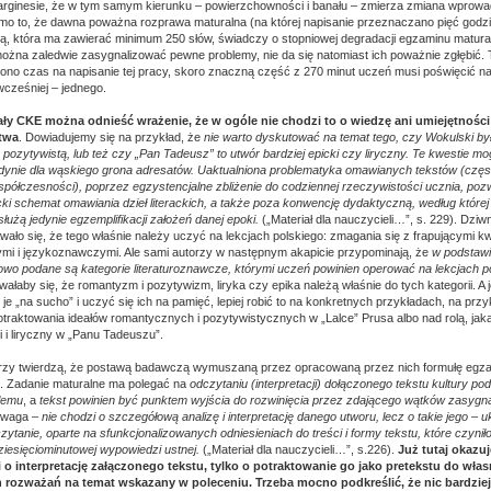
ginesie, że w tym samym kierunku – powierzchowności i banału – zmierza zmiana wprow
mo to, że dawna poważna rozprawa maturalna (na której napisanie przeznaczano pięć godzi
ą, która ma zawierać minimum 250 słów, świadczy o stopniowej degradacji egzaminu matura
można zaledwie zasygnalizować pewne problemy, nie da się natomiast ich poważnie zgłębić.
no czas na napisanie tej pracy, skoro znaczną część z 270 minut uczeń musi poświęcić n
 wcześniej – jednego.
ały CKE można odnieść wrażenie, że w ogóle nie chodzi to o wiedzę ani umiejętności
stwa
. Dowiadujemy się na przykład, że
nie warto dyskutować na temat tego, czy Wokulski był
pozytywistą, lub też czy „Pan Tadeusz” to utwór bardziej epicki czy liryczny. Te kwestie m
jedynie dla wąskiego grona adresatów. Uaktualniona problematyka omawianych tekstów (czę
półczesności), poprzez egzystencjalne zbliżenie do codziennej rzeczywistości ucznia, poz
acki schemat omawiania dzieł literackich, a także poza konwencję dydaktyczną, według które
 służą jedynie egzemplifikacji założeń danej epoki.
(„Materiał dla nauczycieli…”, s. 229). Dziw
wało się, że tego właśnie należy uczyć na lekcjach polskiego: zmagania się z frapującymi k
ymi i językoznawczymi. Ale sami autorzy w następnym akapicie przypominają, że
w podstaw
wo podane są kategorie literaturoznawcze, którymi uczeń powinien operować na lekcjach po
łaby się, że romantyzm i pozytywizm, liryka czy epika należą właśnie do tych kategorii. A je
e „na sucho” i uczyć się ich na pamięć, lepiej robić to na konkretnych przykładach, na przy
raktowania ideałów romantycznych i pozytywistycznych w „Lalce” Prusa albo nad rolą, ja
i i liryczny w „Panu Tadeuszu”.
orzy twierdzą, że postawą badawczą wymuszaną przez opracowaną przez nich formułę egza
. Zadanie maturalne ma polegać na
odczytaniu (interpretacji) dołączonego tekstu kultury 
lemu
, a
tekst powinien być punktem wyjścia do rozwinięcia przez zdającego wątków zasyg
uwaga –
nie chodzi o szczegółową analizę i interpretację danego utworu, lecz o takie jego –
zytanie, oparte na sfunkcjonalizowanych odniesieniach do treści i formy tekstu, które czyni
iesięciominutowej wypowiedzi ustnej.
(„Materiał dla nauczycieli…”, s.226).
Już tutaj okazuj
 o interpretację załączonego tekstu, tylko o potraktowanie go jako pretekstu do wła
rozważań na temat wskazany w poleceniu. Trzeba mocno podkreślić, że nic bardzie