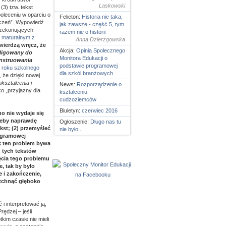
Laskowski
(3) tzw. tekst
oleceniu w oparciu o
Felieton:
Historia nie taka,
adczeń”. Wypowiedź
jak zawsze - część 5, tym
rzekonujących
razem nie o historii
e maturalnym z
Anna Dzierzgowska
wierdzą wręcz, że
Akcja:
Opinia Spolecznego
bligowany do
Monitora Edukacji o
onstruowania
podstawie programowej
 roku szkolnego
dla szkól branżowych
, że dzięki nowej
kształcenia i
News:
Rozporządzenie o
ko „przyjazny dla
kształceniu
cudzoziemców
Biuletyn:
czerwiec 2016
no nie wydaje się
 Żeby naprawdę
Ogłoszenie:
Długo nas tu
kst; (2) przemyśleć
nie było...
rogramowej
ak ten problem bywa
z tych tekstów
ęcia tego problemu
, tak by było
 i zakończenie,
detchnąć głęboko
 i interpretować ją,
ędzej – jeśli
kim czasie nie mieli