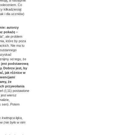
owują, a następnie
 poleceniem. Co
y kilkadziesiąt
ak i dla uczniów)
nie: autorzy
az pokażę –
a”, ale problem
nia, które by poza
ackich. Nie ma tu
ieustannego
 uzyskać
znijmy od tego, że
ć jest podstawową
y. Dobrze jest, by
ć, jak różnice w
nwencjami
tamy, że
ach przywołania
eń (I,11) postawione
jest wiersz
alizie,
ak sen). Potem
 kwitnąca łąka,
w (nie było w nim