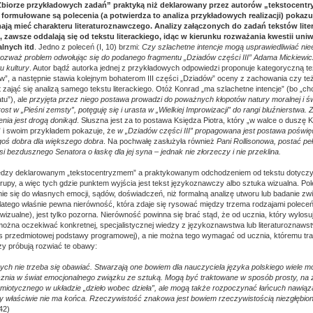
biorze przykładowych zadań” praktyką niż deklarowany przez autorów „tekstocentr
 formułowane są polecenia (a potwierdza to analiza przykładowych realizacji) pokazuj
mają mieć charakteru literaturoznawczego. Analizy załączonych do zadań tekstów lite
zawsze oddalają się od tekstu literackiego, idąc w kierunku rozważania kwestii uni
lnych itd
. Jedno z poleceń (I, 10) brzmi:
Czy szlachetne intencje mogą usprawiedliwiać ni
zważ problem odwołując się do podanego fragmentu „Dziadów części III” Adama Mickiewic
u kultury
. Autor bądź autorka jednej z przykładowych odpowiedzi proponuje kategoryczną te
”, a następnie stawia kolejnym bohaterom III części „Dziadów” oceny z zachowania czy te
 zająć się analizą samego tekstu literackiego. Otóż Konrad „ma szlachetne intencje” (bo „c
tu”), ale
przyjęta przez niego postawa prowadzi do poważnych kłopotów natury moralnej i św
st w „Pieśni zemsty”, potęguję się i urasta w „Wielkiej Improwizacji” do rangi bluźnierstwa.
nia jest drogą donikąd
. Słuszna jest za to postawa Księdza Piotra, który „w walce o duszę 
 i swoim przykładem pokazuje, że
w „Dziadów części III” propagowana jest postawa poświęc
egoś dobra dla większego dobra
. Na pochwałę zasłużyła również
Pani Rollisonowa, postać pe
si bezdusznego Senatora o łaskę dla jej syna – jednak nie złorzeczy i nie przeklina.
dzy deklarowanym „tekstocentryzmem” a praktykowanym odchodzeniem od tekstu dotyczy 
j grupy, a więc tych gdzie punktem wyjścia jest tekst językoznawczy albo sztuka wizualna. Po
ie się do własnych emocji, sądów, doświadczeń, niż formalną analizę utworu lub badanie z
 Dlatego właśnie pewna nierówność, która zdaje się rysować między trzema rodzajami poleceń
izualne), jest tylko pozorna. Nierówność powinna się brać stąd, że od ucznia, który wylosuje 
żna oczekiwać konkretnej, specjalistycznej wiedzy z językoznawstwa lub literaturoznawstw
 przedmiotowej podstawy programowej), a nie można tego wymagać od ucznia, któremu trafi
rzy próbują rozwiać te obawy:
ych nie trzeba się obawiać. Stwarzają one bowiem dla nauczyciela języka polskiego wiele m
nia w świat emocjonalnego związku ze sztuką. Mogą być traktowane w sposób prosty, na 
emiotycznego w układzie „dzieło wobec dzieła”, ale mogą także rozpoczynać łańcuch nawiąz
óry właściwie nie ma końca. Rzeczywistość znakowa jest bowiem rzeczywistością niezgłębio
42)