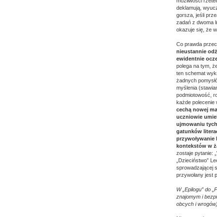
możliwości rzete
deklamują, wyucz
gorsza, jeśli pr
zadań z dwoma lu
okazuje się, że w
Co prawda przec
nieustannie odż
ewidentnie ocz
polega na tym, ż
ten schemat wykr
żadnych pomysłów
myślenia (stawia
podmiotowość, ro
każde polecenie 
cechą nowej matu
uczniowie umiel
ujmowaniu tych
gatunków literac
przywoływanie 
kontekstów w ż
zostaje pytanie:
„Dzieciństwo” Le
sprowadzającej s
przywołany jest 
W „Epilogu” do „
znajomym i bezpi
obcych i wrogów)