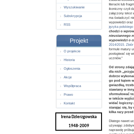
literacki lub fra
Wyszukiwanie
ikoniczny czyli 
załączony tekst 
Subskrypcja
ma świadczyć nie
wypowiedzi oraz
RSS
języka polskiego
chodzi o
wprowa
nieustannego my
Projekt
wypowiedzi o c
2014/2015. Zbiór
formule matury u
O projekcie
posługiwać się w
uczniów.”
Historia
Od strony zdają
Ogłoszenia
dla nich „przyj
dobrze wykonać 
Akcje
go pod kątem w
gwiazdką, trzeb
Współpraca
stawiany w inny
sformułować te
Prawo
w tekście wyjśc
widać logiczny
Kontakt
starając się, b
kilka razy przed
Irena Dzierzgowska
Dlatego nawet ucz
używając zdobywan
1948-2009
naprawdę próbują