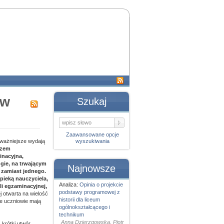
 w
Szukaj
Zaawansowane opcje
ważniejsze wydają
wyszukiwania
czem
inacyjna,
gie, na trwającym
Najnowsze
zamiast jednego.
pieką nauczyciela,
Analiza:
Opinia o projekcie
li egzaminacyjnej,
podstawy programowej z
j otwarta na wielość
historii dla liceum
że uczniowie mają
ogólnokształcącego i
technikum
Anna Dzierzgowska, Piotr
 krótki utwór