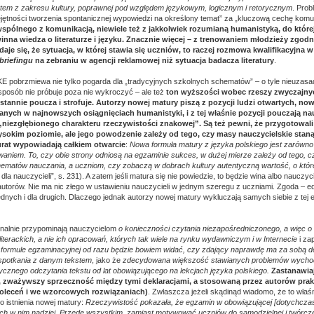
stem z zakresu kultury, poprawnej pod względem językowym, logicznym i retorycznym
. Pro
ejętności tworzenia spontanicznej wypowiedzi na określony temat” za „kluczową cechę komun
pólnego z komunikacją, niewiele też z jakkolwiek rozumianą humanistyką, do której
winna wiedza o literaturze i języku. Znacznie więcej – z trenowaniem młodzieży zgod
aje się, że sytuacja, w której stawia się uczniów, to raczej rozmowa kwalifikacyjna w
briefingu
na zebraniu w agencji reklamowej niż sytuacja badacza literatury
.
E pobrzmiewa nie tylko pogarda dla „tradycyjnych szkolnych schematów” – o tyle nieuzasa
posób nie próbuje poza nie wykroczyć – ale też
ton wyższości wobec rzeszy zwyczajnyc
ustannie poucza i strofuje. Autorzy nowej matury piszą z pozycji ludzi otwartych, no
anych w najnowszych osiągnięciach humanistyki, i z tej właśnie pozycji pouczają nau
„niezgłębionego charakteru rzeczywistości znakowej”. Są też pewni, że przygotowal
sokim poziomie, ale jego powodzenie zależy od tego, czy masy nauczycielskie stan
kurat wypowiadają całkiem otwarcie
:
Nowa formuła matury z języka polskiego jest zarówno d
aniem. To, czy obie strony odniosą na egzaminie sukces, w dużej mierze zależy od tego, 
hematów nauczania, a uczniom, czy zobaczą w dobrach kultury autentyczną wartość, o której
ł dla nauczycieli”, s. 231). A zatem jeśli matura się nie powiedzie, to będzie wina albo nauczyci
 autorów. Nie ma nic złego w ustawieniu nauczycieli w jednym szeregu z uczniami. Zgoda – ed
dnych i dla drugich. Dlaczego jednak autorzy nowej matury wykluczają samych siebie z tej 
onalnie przypominają nauczycielom
o konieczności czytania niezapośredniczonego, a więc o
literackich, a nie ich opracowań, których tak wiele na rynku wydawniczym i w Internecie
i za
j formule egzaminacyjnej od razu będzie bowiem widać, czy zdający naprawdę ma za sobą 
spotkania z danym tekstem
, jako że
zdecydowana większość stawianych problemów wychod
ycznego odczytania tekstu od lat obowiązującego na lekcjach języka polskiego.
Zastanawiaj
, zważywszy sprzeczność między tymi deklaracjami, a stosowaną przez autorów prak
oleceń i we wzorcowych rozwiązaniach)
. Zwłaszcza jeżeli skądinąd wiadomo, że to wła
o istnienia nowej matury:
Rzeczywistość pokazała, że egzamin w obowiązującej [dotychczas
ych w nim nadziei. Przede wszystkim, zamiast motywować uczniów do samodzielnej i twórcze