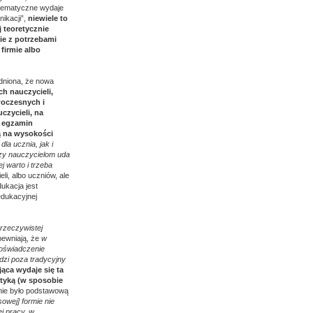
blematyczne wydaje
ikacji”,
niewiele to
 teoretycznie
nie z potrzebami
 firmie albo
dniona, że nowa
h nauczycieli,
woczesnych i
czycieli, na
i egzamin
ą na wysokości
la ucznia, jak i
czy nauczycielom uda
 warto i trzeba
eli, albo uczniów, ale
ukacja jest
edukacyjnej
 rzeczywistej
pewniają, że
w
doświadczenie
zi poza tradycyjny
ąca wydaje się ta
tyką (w sposobie
śnie było podstawową
owej] formie nie
j pracy, w