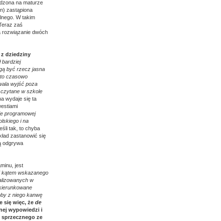
adzona na maturze
n) zastąpiona
lnego. W takim
 Teraz zaś
a rozwiązanie dwóch
 z dziedziny
 bardziej
ogą być rzecz jasna
sto czasowo
wala wyjść poza
j czytane w szkole
na wydaje się ta
westiami
ie programowej
lskiego i na
śli tak, to chyba
kład zastanowić się
ką odgrywa
minu, jest
pod kątem wskazanego
nalizowanych w
 ukierunkowane
łoby z niego kanwę
e się więc, że
de
snej wypowiedzi i
j sprzecznego ze