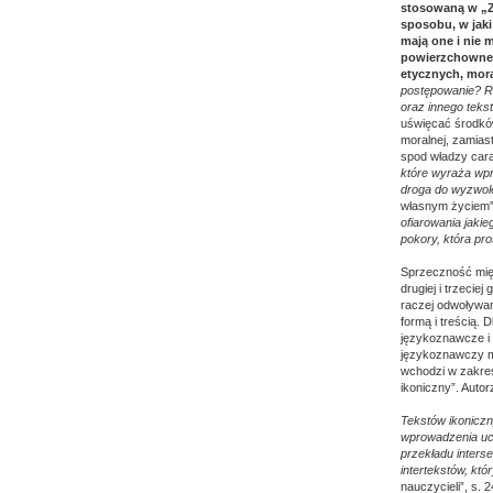
stosowaną w „Z
sposobu, w jaki
mają one i nie 
powierzchowne, 
etycznych, mora
postępowanie? Ro
oraz innego tekst
uświęcać środków
moralnej, zamiast
spod władzy cara
które wyraża wpro
droga do wyzwole
własnym życiem”
ofiarowania jaki
pokory, która pro
Sprzeczność mię
drugiej i trzecie
raczej odwoływan
formą i treścią.
językoznawcze i w
językoznawczy mo
wchodzi w zakres
ikoniczny”. Auto
Tekstów ikoniczn
wprowadzenia ucz
przekładu inters
intertekstów, kt
nauczycieli”, s. 2