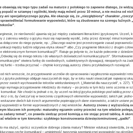
le obawiają się tego typu zadań na maturze z polskiego to zapewne dlatego, że widzą,
 popaść w sztampę i ogólniki, kiedy mają mówić przez 10 minut, a nie można od ni
zy ani specjalistycznego języka. Ale okazuje się, że „niezgłębiony” charakter „rzeczy
sprawiedliwiać formułowanie wypowiedzi, które są zbudowane na szeregu luźnych 
ertekstów”
.
inesie, że nierówność ujawnia się już między zadaniami literackimi i językowymi. Uczeń, kt
 z zakresu wiedzy o języku musi się naprawdę wysilić, żeby przez dziesięć minut kompete
a dołączone do niego pytanie, np.: „Dlaczego ważne jest przestrzeganie zasad poprawności
unikacji między ludźmi odgrywa etyka słowa?” albo „Czy pragnienie bliskości z drugim człow
e elektronicznym formom komunikacji?”. Ratuje go jedynie to, że każde polecenie z dziedzi
 „Odwołaj się do innego tekstu i do własnych doświadczeń komunikacyjnych”. Sformułowanie
munikacyjne” otwiera furtkę do swobodnych, subiektywnych dywagacji, nieopartych na żad
tej furtki – trzeba przyznać – chętnie korzystają autorzy zbioru przykładowych rozwiązań.
od nich wreszcie, że
przygotowanie uczniów do opracowania i wygłoszenia wypowiedzi ret
z języka polskiego obliguje nauczycieli do tego, by w toku nauki stwarzali jak najwięcej ok
a przez swoich wychowanków tekstów wielozdaniowych
. („Materiał dla nauczycieli”, s. 227). 
e tego wymaga przygotowanie młodzieży do matury – po prostu w tym leży sens uczenia w szkol
ę komunikat:
Nie chodzi tu jednak o to, by uczeń na lekcji języka polskiego pod tablicą przez 
 lecz o to, by ćwiczył się w tworzeniu cząstkowych elementów wypowiedzi, takich jak: jedn
y, wskazane dwóch lub trzech argumentów popierających dane stanowisko, a także ustane 
ej wypowiedzi w formie wyprowadzonych z niej wniosków
.
Autorzy znowu z wyższością o
amym kluczem ich pomysłu: maturalny egzamin ustny przecież na tym właśnie polega
na zadany temat”, co prawda siedząc przed komisją a nie stojąc przed tablicą. A skoro
ać właśnie w tym kierunku: szybkiego konstruowania dziesięciominutowej „gadki”
.
to ma służyć, oprócz oczywiście dobrego zdania matury? Minister edukacji stwierdziła, że e
kluczową cechę komunikacji – umiejętność tworzenia spontanicznej wypowiedzi na określon