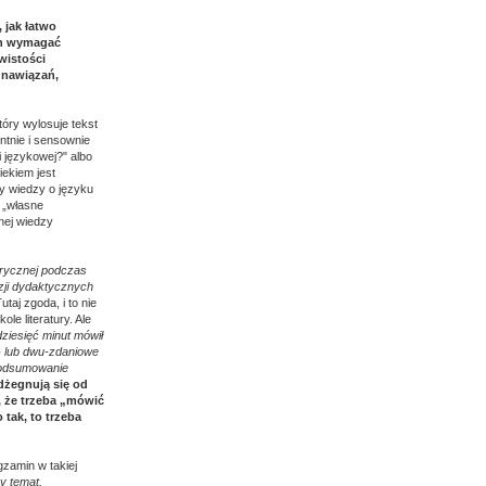
 jak łatwo
ch wymagać
wistości
„nawiązań,
óry wylosuje tekst
ntnie i sensownie
 językowej?" albo
iekiem jest
ny wiedzy o języku
 „własne
nej wiedzy
orycznej podczas
azji dydaktycznych
Tutaj zgoda, i to nie
e literatury. Ale
dziesięć minut mówił
o- lub dwu-zdaniowe
podsumowanie
dżegnują się od
, że trzeba „mówić
 tak, to trzeba
gzamin w takiej
y temat,