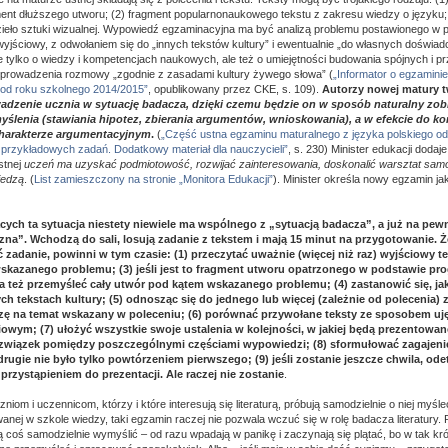
gment dłuższego utworu; (2) fragment popularnonaukowego tekstu z zakresu wiedzy o języku; 
dzieło sztuki wizualnej. Wypowiedź egzaminacyjna ma być analizą problemu postawionego w p
wyjściowy, z odwołaniem się do „innych tekstów kultury” i ewentualnie „do własnych doświ
 tylko o wiedzy i kompetencjach naukowych, ale też o umiejętności budowania spójnych i p
 prowadzenia rozmowy „zgodnie z zasadami kultury żywego słowa” (
„Informator o egzamini
 od roku szkolnego 2014/2015”
, opublikowany przez CKE, s. 109).
Autorzy nowej matury t
dzenie ucznia w sytuację badacza, dzięki czemu będzie on w sposób naturalny zo
ślenia (stawiania hipotez, zbierania argumentów, wnioskowania), a w efekcie do k
harakterze argumentacyjnym
.
(
„Część ustna egzaminu maturalnego z języka polskiego od
 przykładowych zadań. Dodatkowy materiał dla nauczycieli”
, s. 230) Minister edukacji dodaje
stnej
uczeń ma uzyskać podmiotowość, rozwijać zainteresowania, doskonalić warsztat samo
iedzą
. (
List zamieszczony na stronie „Monitora Edukacji”
). Minister określa nowy egzamin ja
cych ta sytuacja niestety niewiele ma wspólnego z „sytuacją badacza”, a już na pew
azna”. Wchodzą do sali, losują zadanie z tekstem i mają 15 minut na przygotowanie.
zadanie, powinni w tym czasie: (1) przeczytać uważnie (więcej niż raz) wyjściowy te
skazanego problemu; (3) jeśli jest to fragment utworu opatrzonego w podstawie p
a też przemyśleć cały utwór pod kątem wskazanego problemu; (4) zastanowić się, j
ch tekstach kultury; (5) odnosząc się do jednego lub więcej (zależnie od polecenia) 
zę na temat wskazany w poleceniu; (6) porównać przywołane teksty ze sposobem uj
iowym; (7) ułożyć wszystkie swoje ustalenia w kolejności, w jakiej będą prezentowane
 związek pomiędzy poszczególnymi częściami wypowiedzi; (8) sformułować zagajenie
y drugie nie było tylko powtórzeniem pierwszego; (9) jeśli zostanie jeszcze chwila, o
 przystąpieniem do prezentacji. Ale raczej nie zostanie
.
niom i uczennicom, którzy i które interesują się literaturą, próbują samodzielnie o niej myśleć
ej w szkole wiedzy, taki egzamin raczej nie pozwala wczuć się w rolę badacza literatury. Pr
 coś samodzielnie wymyślić – od razu wpadają w panikę i zaczynają się plątać, bo w tak krót