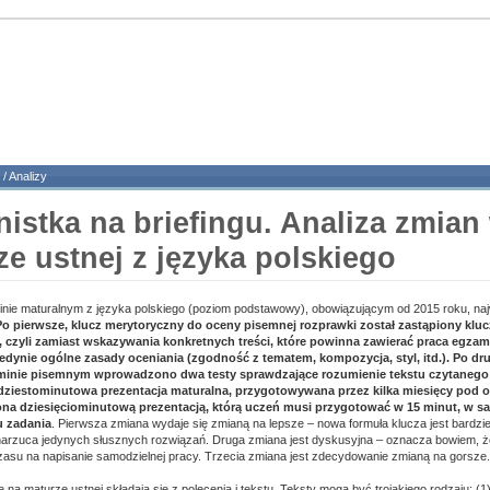
/
Analizy
istka na briefingu. Analiza zmian
e ustnej z języka polskiego
ie maturalnym z języka polskiego (poziom podstawowy), obowiązującym od 2015 roku, naj
Po pierwsze, klucz merytoryczny do oceny pisemnej rozprawki został zastąpiony klu
 czyli zamiast wskazywania konkretnych treści, które powinna zawierać praca egzam
dynie ogólne zasady oceniania (zgodność z tematem, kompozycja, styl, itd.). Po dru
minie pisemnym wprowadzono dwa testy sprawdzające rozumienie tekstu czytanego 
dziestominutowa prezentacja maturalna, przygotowywana przez kilka miesięcy pod o
ona dziesięciominutową prezentacją, którą uczeń musi przygotować w 15 minut, w sa
 zadania
. Pierwsza zmiana wydaje się zmianą na lepsze – nowa formuła klucza jest bardzie
ie narzuca jedynych słusznych rozwiązań. Druga zmiana jest dyskusyjna – oznacza bowiem, 
zasu na napisanie samodzielnej pracy. Trzecia zmiana jest zdecydowanie zmianą na gorsze.
na maturze ustnej składają się z polecenia i tekstu. Teksty mogą być trojakiego rodzaju: (1)