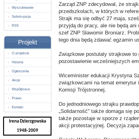
Zarząd ZNP zdecydował, że strajk 
Wyszukiwanie
przedszkolach, w których w refer
Subskrypcja
Strajk ma się odbyć 27 maja, sześ
przyjdą do pracy, ale nie będą an
RSS
szef ZNP Sławomir Broniarz. Probl
tego dnia będą zdawać egzamin us
Projekt
Związkowe postulaty strajkowe to 
O projekcie
pozostawienie wcześniejszych emer
Historia
Ogłoszenia
Wiceminister edukacji Krystyna Sz
Akcje
związkowcami na temat emerytur i 
Komisji Trójstronnej.
Współpraca
Prawo
Do jednodniowego strajku prawdopo
Kontakt
„Solidarność” także domaga się p
także pozostaje w sporze z rząde
Irena Dzierzgowska
akcji protestacyjnej. Decyzja zapa
1948-2009