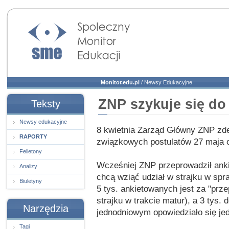
Społeczny Monitor
Edukacji
Monitor.edu.pl
/
Newsy Edukacyjne
ZNP szykuje się do 
Teksty
Newsy edukacyjne
8 kwietnia Zarząd Główny ZNP zde
RAPORTY
związkowych postulatów 27 maja o
Felietony
Wcześniej ZNP przeprowadził anki
Analizy
chcą wziąć udział w strajku w sp
Biuletyny
5 tys. ankietowanych jest za "prz
strajku w trakcie matur), a 3 tys.
Narzędzia
jednodniowym opowiedziało się jed
Tagi