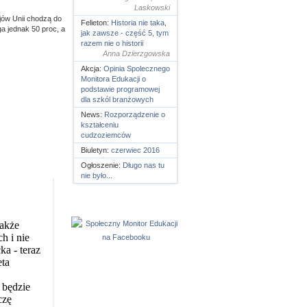
Laskowski
ajów Unii chodzą do
Felieton:
Historia nie taka,
ga jednak 50 proc, a
jak zawsze - część 5, tym
razem nie o historii
Anna Dzierzgowska
Akcja:
Opinia Spolecznego
Monitora Edukacji o
podstawie programowej
dla szkól branżowych
News:
Rozporządzenie o
kształceniu
cudzoziemców
Biuletyn:
czerwiec 2016
Ogłoszenie:
Długo nas tu
nie było...