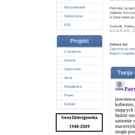
Wyszukiwanie
Potrzeby są ogro
żłobków. Korzysta
Subskrypcja
w Danii nawet go
RSS
Dziennik, Polska
A.D./A.R./A.B., 1
Projekt
Zobacz też:
Założenia do ust
O projekcie
Raport o kapitale
Historia
Ogłoszenia
Twoja 
Akcje
Współpraca
Prawo
Kontakt
Irena Dzierzgowska
1948-2009