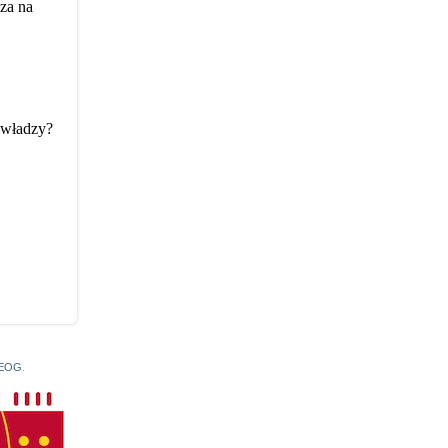
 EOG
.