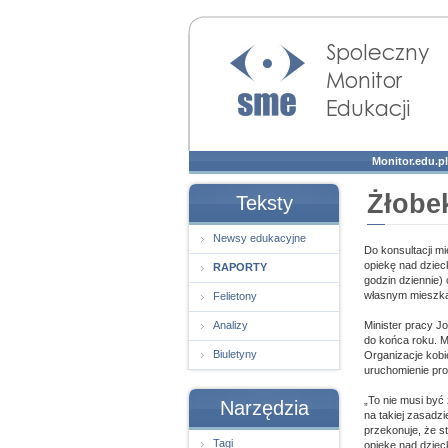
Społeczny Monitor
Edukacji
Monitor.edu.pl
Żłobe
Teksty
Newsy edukacyjne
Do konsultacji m
opiekę nad dziec
RAPORTY
godzin dziennie)
własnym mieszkani
Felietony
Analizy
Minister pracy Jo
do końca roku. M
Biuletyny
Organizacje kobi
uruchomienie pro
„To nie musi być
Narzędzia
na takiej zasadzi
przekonuje, że s
Tagi
opiekę nad dziec