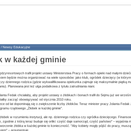
/
Newsy Edukacyjne
k w każdej gminie
iędzyresortowych trafił projekt ustawy Ministerstwa Pracy o formach opieki nad małymi dzieć
kiem będzie można organizować na wiele sposobów: jako klub, ogródek dziecięcy (w którym
 czy dziennego rodzica (gdzie wykwalifikowana opiekunka zajmuje się maksymalnie piątką 
u). Planowana jest też ulga podatkowa z tytułu zatrudniania niani.
lanta Fedak chciałaby, aby projekt ustawy o żłobkach i bonach trafił do Sejmu już we wrześn
iałby zacząć obowiązywać od stycznia 2010 roku.
ece od lat dopominają się o zwiększenie liczby żłobków. Teraz minister pracy Jolanta Fedak
gramu rządowego „Żłobek w każdej gminie”.
 żłobek w rozumieniu instytucji, ale np. dziennego rodzica czy ogródka dziecięcego. Finanso
e, zgodnie z którą teraz buduje się orliki: część daje samorząd, część państwo" – wyjaśnia m
tworzenie żłobka w każdej gminie to konieczność. "Aby kobiety mogły pójść do pracy, mus
kiem" – argumentuje.