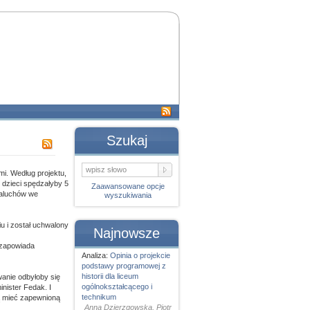
Szukaj
mi. Według projektu,
 dzieci spędzałyby 5
Zaawansowane opcje
maluchów we
wyszukiwania
iu i został uchwalony
Najnowsze
 zapowiada
Analiza:
Opinia o projekcie
podstawy programowej z
historii dla liceum
wanie odbyłoby się
ogólnokształcącego i
inister Fedak. I
technikum
zą mieć zapewnioną
Anna Dzierzgowska, Piotr