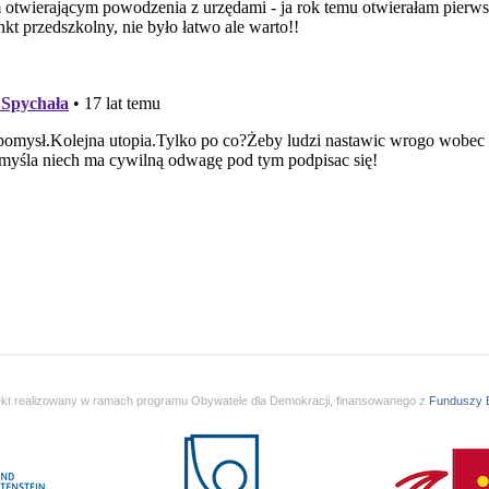
ekt realizowany w ramach programu Obywatele dla Demokracji, finansowanego z
Funduszy