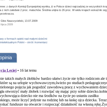
mne: z danych Komisji Europejskiej wynika, iż w Polsce dzieci najrzadziej ze wszystkich kr
 z nich zaledwie 2 proc. maluchów. Średnia unijna to 26 proc. W wielu krajach wskaźnik się
 przekracza.
, Głos Nauczycielski, 13.07.2009
3 lipca 2009
awy o formach opieki nad małymi dziećmi
 intelektualnym Polski – skrót i komentarz
opinia