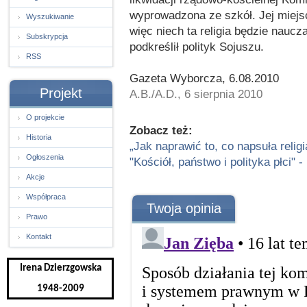
wyprowadzona ze szkół. Jej miejsc
Wyszukiwanie
więc niech ta religia będzie nauc
Subskrypcja
podkreślił polityk Sojuszu.
RSS
Gazeta Wyborcza, 6.08.2010
Projekt
A.B./A.D., 6 sierpnia 2010
O projekcie
Zobacz też:
Historia
„Jak naprawić to, co napsuła relig
Ogłoszenia
"Kościół, państwo i polityka płci" 
Akcje
Współpraca
Twoja opinia
Prawo
Kontakt
Irena Dzierzgowska
1948-2009