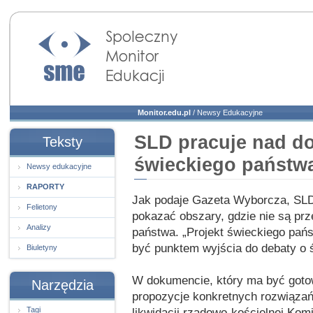
Społeczny Monitor
Edukacji
Monitor.edu.pl
/
Newsy Edukacyjne
SLD pracuje nad d
Teksty
świeckiego państw
Newsy edukacyjne
RAPORTY
Jak podaje Gazeta Wyborcza, SLD
Felietony
pokazać obszary, gdzie nie są prz
Analizy
państwa. „Projekt świeckiego pańs
być punktem wyjścia do debaty o 
Biuletyny
W dokumencie, który ma być gotow
Narzędzia
propozycje konkretnych rozwiązań, 
Tagi
likwidacji rządowo-kościelnej Komi