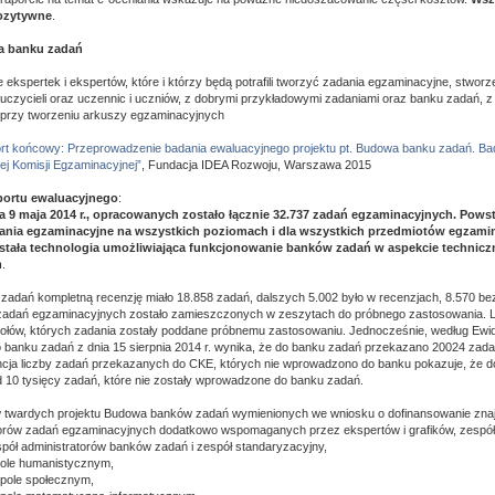
pozytywne
.
a banku zadań
 ekspertek i ekspertów, które i którzy będą potrafili tworzyć zadania egzaminacyjne, stworz
auczycieli oraz uczennic i uczniów, z dobrymi przykładowymi zadaniami oraz banku zadań, 
 przy tworzeniu arkuszy egzaminacyjnych
rt końcowy: Przeprowadzenie badania ewaluacyjnego projektu pt. Budowa banku zadań. Ba
ej Komisji Egzaminacyjnej”
, Fundacja IDEA Rozwoju, Warszawa 2015
aportu ewaluacyjnego
:
 9 maja 2014 r., opracowanych zostało łącznie 32.737 zadań egzaminacyjnych. Pows
ania egzaminacyjne na wszystkich poziomach i dla wszystkich przedmiotów egzami
tała technologia umożliwiająca funkcjonowanie banków zadań w aspekcie technicz
m
.
adań kompletną recenzję miało 18.858 zadań, dalszych 5.002 było w recenzjach, 8.570 bez 
 zadań egzaminacyjnych zostało zamieszczonych w zeszytach do próbnego zastosowania. L
ołów, których zadania zostały poddane próbnemu zastosowaniu. Jednocześnie, według Ewid
banku zadań z dnia 15 sierpnia 2014 r. wynika, że do banku zadań przekazano 20024 zadan
cja liczby zadań przekazanych do CKE, których nie wprowadzono do banku pokazuje, że d
10 tysięcy zadań, które nie zostały wprowadzone do banku zadań.
w twardych projektu Budowa banków zadań wymienionych we wniosku o dofinansowanie znaj
orów zadań egzaminacyjnych dodatkowo wspomaganych przez ekspertów i grafików, zespół 
spół administratorów banków zadań i zespół standaryzacyjny,
pole humanistycznym,
spole społecznym,