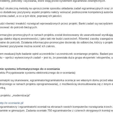
roblemy, potrzeby i wyzwania, które stoją przed systemem egzaminów zewnętrznych.
ę być skuteczną metodą na uproszczenie sposobu układania zadań egzaminacyjnych oraz zm
ko dodatkowy pozytywny aspekt projektu należy wskazać podnoszenie kompetencji autorów
zenia zadań, a co a tym idzie, poprawę ich jakości.
udzi również trwałość rozwiązań wprowadzonych przez projekt. Banki zadań są narzędziem
tosować do potrzeb bieżących.
formacyjno-promocyjnych w ramach projektu został dostosowany do uwarunkowań wynikając
mogu daleko idącej anonimowości, i jako taki nie budzi zastrzeżeń. Również zasoby zaangaż
atne do potrzeb. Działania informacyjno-promocyjne docierały do odbiorców, którzy o projek
ównież pozytywnie można ocenić ich zakres.
em ewaluacji było badanie opinii uczestników i uczestniczek ocenianego projektu. Badani pod
u – oprócz wytworzonych zadań – jest to, że powstała duża grupa ekspertek i ekspertów, 
anie systemu informatycznego do e-oceniania
jektu Przygotowanie systemu elektronicznego do e-oceniania)
atematyki są skanowane, egzaminator/egzaminatorka ocenia je we własnym domu przed w
drożonego w ramach projektu oprogramowania), z możliwością skonsultowania się z innym
rtką.
 projektu: „modernizacja”
http://e-ocenianie.pl/
egzaminatorzy i egzaminatorki oceniali na ekranach swoich komputerów rozwiązania trzech
zaminie w gimnazjum. Zadania oceniało 750 egzaminatorów z czterech okręgowych komisji 