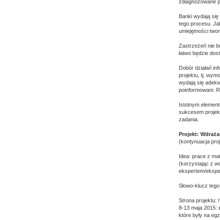
zdiagnozowane p
Banki wydają si
tego procesu. Ja
umiejętności twor
Zastrzeżeń nie b
łatwo będzie dos
Dobór działań in
projektu, tj. wy
wydają się adekw
poinformowani. R
Istotnym element
sukcesem projekt
zadania.
Projekt: Wdraż
(kontynuacja pro
Idea: prace z m
(korzystając z w
ekspertem/ekspe
Słowo-klucz tego
Strona projektu:
8-13 maja 2015: 
które były na eg