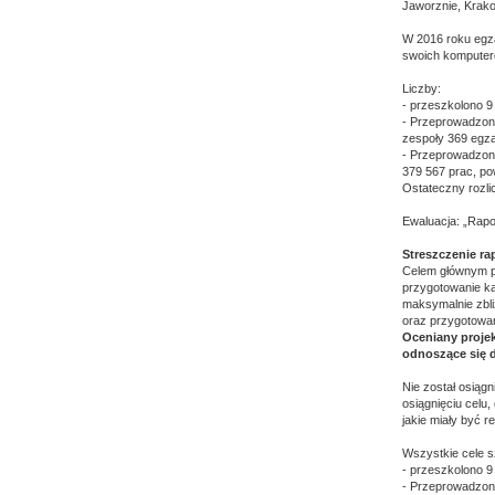
Jaworznie, Krako
W 2016 roku egz
swoich komputer
Liczby:
- przeszkolono 9
- Przeprowadzono
zespoły 369 egza
- Przeprowadzono
379 567 prac, po
Ostateczny rozlic
Ewaluacja: „Rap
Streszczenie r
Celem głównym pr
przygotowanie k
maksymalnie zbl
oraz przygotowan
Oceniany projek
odnoszące się 
Nie został osiągn
osiągnięciu celu
jakie miały być 
Wszystkie cele s
- przeszkolono 9
- Przeprowadzono