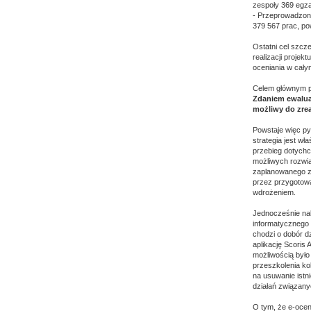
zespoły 369 egza
- Przeprowadzono
379 567 prac, po
Ostatni cel szcz
realizacji proje
oceniania w cały
Celem głównym p
Zdaniem ewalua
możliwy do zrea
Powstaje więc pyt
strategia jest wł
przebieg dotych
możliwych rozwią
zaplanowanego z
przez przygotowa
wdrożeniem.
Jednocześnie nal
informatycznego 
chodzi o dobór d
aplikację Scoris
możliwością było
przeszkolenia ko
na usuwanie istn
działań związany
O tym, że e-ocen