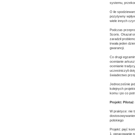
systemu, przekon
O ile spodziewan
pozytywny wpływ 
wiele innych czy
Podczas przeprow
Scoris. Okazał s
zaradził problem
trwała jeden dzi
gwarancji.
Co drugi egzamin
ocenianie arkuszy
ocenianie tradycy
uczestniczyli do
świadectwo prze
Jednocześnie jed
kolejnych projek
komu i po co potr
Projekt: Pilot
W praktyce: nie 
dostosowywaniem
polskiego
Projekt: pięć ko
1. opracowanie n