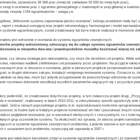
minatorów, sprawdzono 38 368 prac (mniej niż zakładane 50 000 bo mniej było prac),
 sesję e-oceniania prac z egzaminu gimnazjalnego z matematyki w sesji głównej w kwietni
wstały zespoły 1784 egzaminatorów – uwaga j.w.
egółowy „Wdrożenie systemu zapewniania jakości oceniania”, którego produktem miały być 
ktu, raport z ewaluacji sumującej oraz projekt rekomendujący harmonogram i model wprowadz
m systemie egzaminacyjnym, został zrealizowany lub był w trakcie realizacji w momencie do
rojektu jest wdrożenie e-oceniania do systemu egzaminów zewnętrznych.
torów projekty wdrożeniowy, odnoszący się do całego systemu egzaminów zewnętrz
lizowania w niespełna dwa lata i prawdopodobnie musiałby kosztować więcej niż za
anie, czy obrana strategia jest niekompletna, czy może źle określono cel projektu. Wiele ws
aściwa, natomiast wadliwie zdefiniowano cel postawiony przez projektem. Na przyjęcie takiej 
czasowych prac w obszarze e-oceniania, gdzie w pierwszym projekcie przeprowadzono bad
zań, w drugim dokonano zakupu, instalacji i wstępnego testowania systemu. Oznacza to, że 
aledwie na dwa lata, może być jedynie przygotowanie do powszechnego wdrożenia do sys
nie rozumiano dokonanie weryfikacji wszelkich parametrów wiążących się z przyszłym pot
eży podkreślić, że zrealizowane dotychczas projekty, w tym zwłaszcza projekt drugi, „Prz
do e-oceniania”, realizowany w latach 2010-2011, w zdecydowany sposób ograniczyły pole m
ziałań. Jeśli w ramach poprzedniego projektu m.in. wyprodukowano konkretne oprogramowan
 Assessor, to trudno było w kolejnym projekcie kontestować ten fakt i poszukiwać innych roz
 dalsze pogłębione testowanie, już w warunkach identycznych z rzeczywistymi, co z kolei 
lejnych grup uczestników systemu. Ta okoliczność też sprawia, że obecny projekt samodzie
iejących w systemie egzaminów zewnętrznych problemów, a jedynie stanowi w tym względzi
ch z usuwaniem tych problemów, rozpoczętą tak naprawdę w 2007 r.
ianie jest właściwym kierunkiem zmian w systemie egzaminów zewnętrznych i że stanowić 