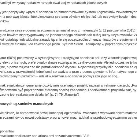
ani byli wszyscy badani w ramach ewaluacji w badaniach jakościowych.
y jest pozytywny wpływ e-oceniania na zmodernizowane systemu egzaminów zewnętrznych, 
na poprawę jakości funkcjonowania systemu oświaty nie jest już tak oczywisty bowiem dec
nników.
adzenia sesji e-oceniania egzaminu gimnazjalnego z matematyki (z 11 października 2013),
ię on bowiem nieprzygotowany do jednoczesnego działania tak dużej liczby użytkowników. Z
owi, ustalając indywidualne zasady łącznie się poszczególnych egzaminatorów z systemem i
eń dłużej w stosunku do założonego planu. System Scoris- zakupiony w poprzednim projekcie 
ator (50%) postawiony w sytuacji wyboru: tradycyjne ocenianie arkuszy w formie papierowe
 elektronicznych, preferowałby drugie rozwiązanie, czyli e-ocenianie. Ale jednocześnie tyl
jne, a pozostali jeszcze nie potrafi dokonać wyboru. Najbardziej przychylni e-ocenianiu są 
tychczas w przynajmniej jednej sesji sprawdzana prac z pomocą systemu informatycznego c
prowadzonym pilotażom – udział w realnym e-ocenianiu podwyższa jego ocenę.
nak ewaluatorzy, generalnie pozytywnie oceniający projekt, napisali w rekomendacjach: „P
tów powinno być poprzedzone staranną analizą zasadności i adekwatności projektów tak, by n
zebne jest realizowane działanie” (s. 7 i 79 „Raportu”)
aż nowych egzaminów maturalnych
tyle pilotaż, ile opracowanie nowej koncepcji egzaminów, związane z wprowadzeniem matema
 egzaminów do nowej podstawy programowej oraz radykalną przebudową egzaminu ustneg
mponentów
owej koncepcji pracy nad arkuszami egzaminacyjnymi (IV.1).