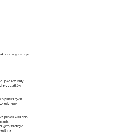
resie organizacji i
 jako rezultaty,
ści przypadków
eń publicznych.
ko jedynego
 z punktu widzenia
niania
zyjętą strategię
wiedź na