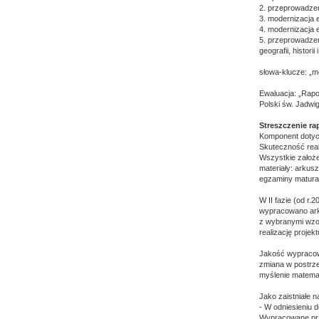
2. przeprowadzenie
3. modernizacja 
4. modernizacja e
5. przeprowadzen
geografii, histori
słowa-klucze: „mo
Ewaluacja: „Rapo
Polski św. Jadwi
Streszczenie r
Komponent dotyc
Skuteczność rea
Wszystkie założe
materiały: arkus
egzaminy matura
W II fazie (od r
wypracowano ark
z wybranymi wzor
realizację projekt
Jakość wypracow
zmiana w postrz
myślenie matema
Jako zaistniałe n
- W odniesieniu 
Wypracowane prze