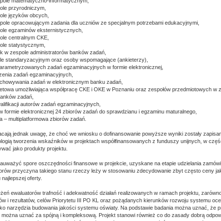
spole matematyczno-informatycznym,
ole przyrodniczym,
ole języków obcych,
pole opracowującym zadania dla uczniów ze specjalnym potrzebami edukacyjnymi,
ole egzaminów eksternistycznych,
ole centralnym CKE,
ole statystycznym,
afik w zespole administratorów banków zadań,
ole standaryzacyjnym oraz osoby wspomagające (ankieterzy),
parametryzowanych zadań egzaminacyjnych w formie elektronicznej,
rzenia zadań egzaminacyjnych,
echowywania zadań w elektronicznym banku zadań,
rnetowa umożliwiająca współpracę CKE i OKE w Poznaniu oraz zespołów przedmiotowych w zak
banków zadań,
walifikacji autorów zadań egzaminacyjnych,
w formie elektronicznej 24 zbiorów zadań do sprawdzianu i egzaminu maturalnego,
na – multiplatformowa zbiorów zadań.
cają jednak uwagę, że choć we wniosku o dofinansowanie powyższe wyniki zostały zapisane,
logią tworzenia wskaźników w projektach współfinansowanych z funduszy unijnych, w czę
ywać jako produkty projektu.
auważyć spore oszczędności finansowe w projekcie, uzyskane na etapie udzielania zamówi
rów przyczyna takiego stanu rzeczy leży w stosowaniu zdecydowanie zbyt często ceny ja
najlepszej oferty.
eżeń ewaluatorów trafność i adekwatność działań realizowanych w ramach projektu, zarówno
elów i rezultatów, celów Priorytetu III PO KL oraz pożądanych kierunków rozwoju systemu oce
ko narzędzia budowania jakości systemu oświaty. Na podstawie badania można uznać, że pr
ktu można uznać za spójną i kompleksową. Projekt stanowi również co do zasady dobrą odpo