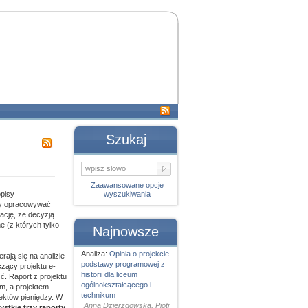
Szukaj
Zaawansowane opcje
pisy
wyszukiwania
emy opracowywać
ację, że decyzją
 (z których tylko
Najnowsze
Analiza:
Opinia o projekcie
ają się na analizie
podstawy programowej z
zący projektu e-
historii dla liceum
ć. Raport z projektu
ogólnokształcącego i
m, a projektem
technikum
ektów pieniędzy. W
Anna Dzierzgowska, Piotr
stkie trzy raporty