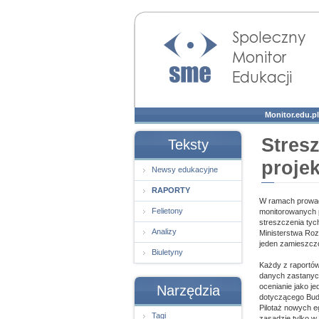
Społeczny Monitor
Edukacji
Monitor.edu.pl
Stres
Teksty
proje
Newsy edukacyjne
RAPORTY
W ramach prowad
Felietony
monitorowanych p
streszczenia tyc
Analizy
Ministerstwa Roz
jeden zamieszczo
Biuletyny
Każdy z raportów
danych zastanych
ocenianie jako j
Narzędzia
dotyczącego Budo
Pilotaż nowych e
Tagi
zasadzie tylko w