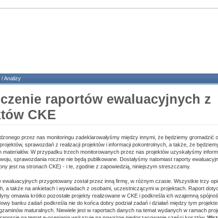
/
Analizy
zczenie raportów ewaluacyjnych z
któw CKE
zonego przez nas monitoringu zadeklarowałyśmy między innymi, że będziemy gromadzić o
rojektów, sprawozdań z realizacji projektów i informacji pokontrolnych, a także, że będzi
h materiałów. W przypadku trzech monitorowanych przez nas projektów uzyskałyśmy inform
woju, sprawozdania roczne nie będą publikowane. Dostałyśmy natomiast raporty ewaluacyjne
ny jest na stronach CKE) - i te, zgodnie z zapowiedzią, niniejszym streszczamy.
 ewaluacyjnych przygotowany został przez inną firmę, w różnym czasie. Wszystkie trzy opier
, a także na ankietach i wywiadach z osobami, uczestniczącymi w projektach. Raport dotyc
edyny omawia krótko pozostałe projekty realizowane w CKE i podkreśla ich wzajemną spójnoś
wy banku zadań podkreśla nie do końca dobry podział zadań i działań między tym projekte
gzaminów maturalnych. Niewiele jest w raportach danych na temat wydanych w ramach proj
 raporcie na temat e-oceniania wskazuje na poważne niedoszacowanie części kosztów.
Wszy