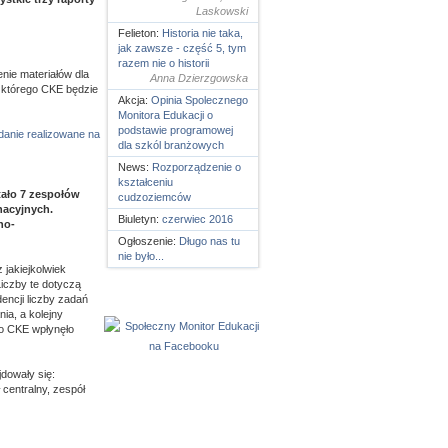
Laskowski
Felieton:
Historia nie taka,
jak zawsze - część 5, tym
razem nie o historii
enie materiałów dla
Anna Dzierzgowska
z którego CKE będzie
Akcja:
Opinia Spolecznego
Monitora Edukacji o
podstawie programowej
danie realizowane na
dla szkól branżowych
News:
Rozporządzenie o
kształceniu
tało 7 zespołów
cudzoziemców
nacyjnych.
Biuletyn:
czerwiec 2016
no-
Ogłoszenie:
Długo nas tu
nie było...
jakiejkolwiek
iczby te dotyczą
encji liczby zadań
ia, a kolejny
o CKE wpłynęło
dowały się:
centralny, zespół