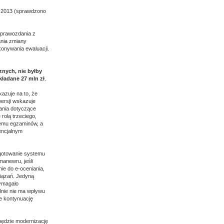
u 2013 (sprawdzono
sprawozdania z
ania zmiany
konywania ewaluacji.
nych, nie byłby
kładane 27 mln zł
.
kazuje na to, że
wersji wskazuje
ania dotyczące
rolą trzeciego,
temu egzaminów, a
encjalnym
ygotowanie systemu
anewru, jeśli
ie do e-oceniania,
wiązań. Jedyną
wymagało
lnie nie ma wpływu
e kontynuację
będzie modernizację