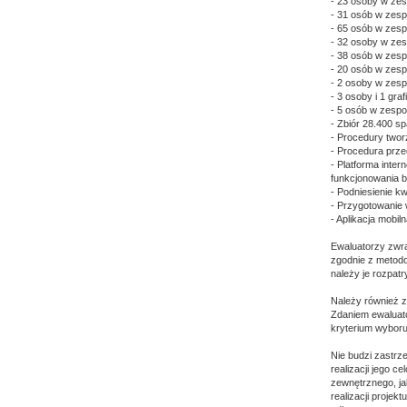
- 23 osoby w ze
- 31 osób w zesp
- 65 osób w zesp
- 32 osoby w zes
- 38 osób w zesp
- 20 osób w zesp
- 2 osoby w zesp
- 3 osoby i 1 gr
- 5 osób w zesp
- Zbiór 28.400 s
- Procedury two
- Procedura prz
- Platforma inte
funkcjonowania 
- Podniesienie k
- Przygotowanie 
- Aplikacja mobil
Ewaluatorzy zwra
zgodnie z metodo
należy je rozpatr
Należy również z
Zdaniem ewaluato
kryterium wyboru 
Nie budzi zastrz
realizacji jego c
zewnętrznego, ja
realizacji proje