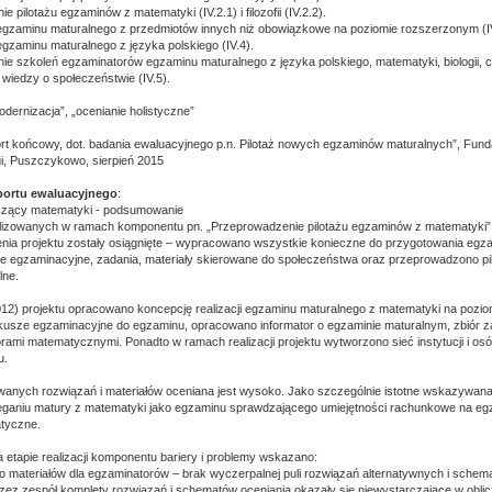
 pilotażu egzaminów z matematyki (IV.2.1) i filozofii (IV.2.2).‎
egzaminu maturalnego z przedmiotów innych niż obowiązkowe na poziomie ‎rozszerzonym (IV.
gzaminu maturalnego z języka polskiego (IV.4).‎
ie szkoleń egzaminatorów egzaminu maturalnego z języka polskiego, matematyki, biologii, che
i i wiedzy o społeczeństwie (IV.5).
dernizacja”, „ocenianie holistyczne”
rt końcowy, dot. badania ewaluacyjnego p.n. Pilotaż nowych egzaminów maturalnych”, Funda
gi, Puszczykowo, sierpień 2015
aportu ewaluacyjnego
:
zący matematyki - podsumowanie
lizowanych w ramach komponentu pn. „Przeprowadzenie pilotażu egzaminów z matematyki”
nia projektu zostały osiągnięte – wypracowano wszystkie konieczne do przygotowania egz
ze egzaminacyjne, zadania, materiały skierowane do społeczeństwa oraz przeprowadzono pil
lne.
.2012) projektu opracowano koncepcję realizacji egzaminu maturalnego z matematyki na pozi
usze egzaminacyjne do egzaminu, opracowano informator o egzaminie maturalnym, zbiór z
ami matematycznymi. Ponadto w ramach realizacji projektu wytworzono sieć instytucji i 
u.
anych rozwiązań i materiałów oceniana jest wysoko. Jako szczególnie istotne wskazywan
eganiu matury z matematyki jako egzaminu sprawdzającego umiejętności rachunkowe na e
tyczne.
a etapie realizacji komponentu bariery i problemy wskazano:
do materiałów dla egzaminatorów – brak wyczerpalnej puli rozwiązań alternatywnych i schema
z zespół komplety rozwiązań i schematów oceniania okazały się niewystarczające w oblicz