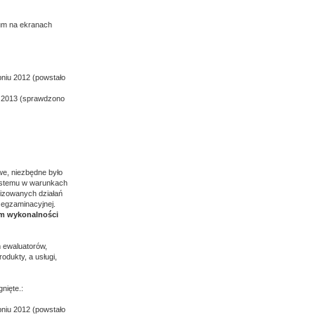
jum na ekranach
pniu 2012 (powstało
u 2013 (sprawdzono
we, niezbędne było
systemu w warunkach
izowanych działań
 egzaminacyjnej.
um wykonalności
m ewaluatorów,
odukty, a usługi,
nięte.:
pniu 2012 (powstało