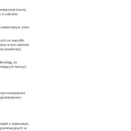
niejszenie koszty
, w zakresie
 uniwersalnym, które
ych ze specyfiki
owane w tym zakresie
cie powinni być
kreślają, że
umiejących tworzyć
łasnym komputerem
 egzaminatorem-
 zadań z matematyki,
egzaminacyjnych: w