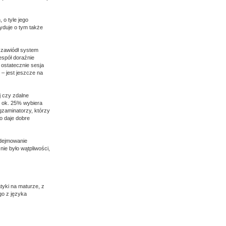
o tyle jego
yduje o tym także
 zawiódł system
espół doraźnie
 ostatecznie sesja
– jest jeszcze na
j czy zdalne
ko ok. 25% wybiera
egzaminatorzy, którzy
o daje dobre
odejmowanie
ie było wątpliwości,
tyki na maturze, z
o z języka