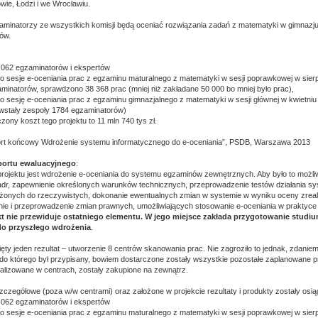
wie, Łodzi i we Wrocławiu.
aminatorzy ze wszystkich komisji będą oceniać rozwiązania zadań z matematyki w gimnaz
ów.
 062 egzaminatorów i ekspertów
 sesje e-oceniania prac z egzaminu maturalnego z matematyki w sesji poprawkowej w sier
minatorów, sprawdzono 38 368 prac (mniej niż zakładane 50 000 bo mniej było prac),
 sesję e-oceniania prac z egzaminu gimnazjalnego z matematyki w sesji głównej w kwietni
wstały zespoły 1784 egzaminatorów)
zony koszt tego projektu to 11 mln 740 tys zł.
ort końcowy Wdrożenie systemu informatycznego do e-oceniania”, PSDB, Warszawa 2013
aportu ewaluacyjnego
:
ojektu jest wdrożenie e-oceniania do systemu egzaminów zewnętrznych. Aby było to możli
adr, zapewnienie określonych warunków technicznych, przeprowadzenie testów działania 
iżonych do rzeczywistych, dokonanie ewentualnych zmian w systemie w wyniku oceny zreal
ie i przeprowadzenie zmian prawnych, umożliwiających stosowanie e-oceniania w praktyce
t nie przewiduje ostatniego elementu. W jego miejsce zakłada przygotowanie studi
do przyszłego wdrożenia
.
ięty jeden rezultat – utworzenie 8 centrów skanowania prac. Nie zagroziło to jednak, zdanie
, do którego był przypisany, bowiem dostarczone zostały wszystkie pozostałe zaplanowane pr
realizowane w centrach, zostały zakupione na zewnątrz.
zczegółowe (poza w/w centrami) oraz założone w projekcie rezultaty i produkty zostały osiąg
 062 egzaminatorów i ekspertów
 sesje e-oceniania prac z egzaminu maturalnego z matematyki w sesji poprawkowej w sier