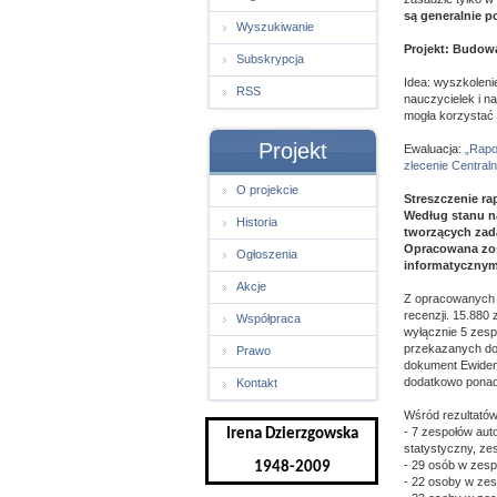
są generalnie 
Wyszukiwanie
Projekt: Budow
Subskrypcja
Idea: wyszkolenie
RSS
nauczycielek i n
mogła korzystać
Projekt
Ewaluacja:
„Rapo
zlecenie Centraln
O projekcie
Streszczenie r
Według stanu na
Historia
tworzących zad
Opracowana zos
Ogłoszenia
informatyczny
Akcje
Z opracowanych z
recenzji. 15.880
Współpraca
wyłącznie 5 zesp
przekazanych do 
Prawo
dokument Ewiden
dodatkowo ponad 
Kontakt
Wśród rezultató
- 7 zespołów aut
Irena Dzierzgowska
statystyczny, ze
- 29 osób w zes
1948-2009
- 22 osoby w ze