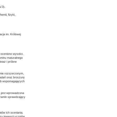
3).‎
mii, fizyki,
cja im. Królowej
 oceniono wysoko.
aminu maturalnego
otaż i próbne
omie rozszerzonym,
adań oraz broszurę
osób wspomagających
a jest wprowadzona
gzamin sprawdzający
tów ich oceniania.
u inwencji uczniów,