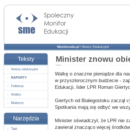
Społeczny Monitor
Edukacji
Monitor.edu.pl
/
Newsy Edukacyjne
Minister znowu ob
Teksty
Newsy edukacyjne
Walkę o znaczne pieniądze dla nau
RAPORTY
w przyszłorocznym budżecie - zap
Felietony
Edukacji, lider LPR Roman Gierty
Analizy
Giertych od Białegostoku zaczął 
Biuletyny
Spotkania mają się odbyć we wsz
Narzędzia
Minister oświadczył, że LPR nie za
zawierał znacząco więcej środków
Tagi