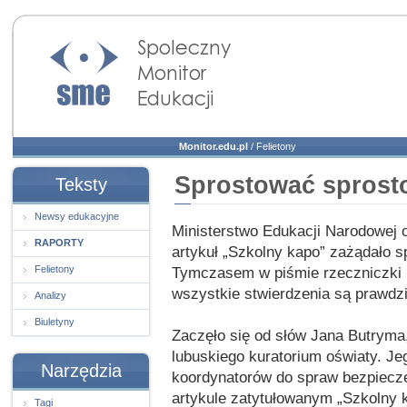
Społeczny Monitor
Edukacji
Monitor.edu.pl
/
Felietony
Sprostować sprost
Teksty
Newsy edukacyjne
Ministerstwo Edukacji Narodowej 
RAPORTY
artykuł „Szkolny kapo” zażądało s
Felietony
Tymczasem w piśmie rzeczniczki 
wszystkie stwierdzenia są prawdz
Analizy
Biuletyny
Zaczęło się od słów Jana Butryma
lubuskiego kuratorium oświaty. J
Narzędzia
koordynatorów do spraw bezpiecz
artykule zatytułowanym „Szkolny k
Tagi