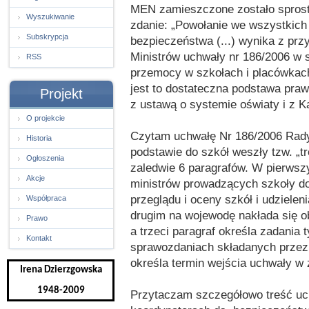
MEN zamieszczone zostało sprosto
Wyszukiwanie
zdanie: „Powołanie we wszystkich
Subskrypcja
bezpieczeństwa (...) wynika z przy
Ministrów uchwały nr 186/2006 w s
RSS
przemocy w szkołach i placówkach
jest to dostateczna podstawa pra
Projekt
z ustawą o systemie oświaty i z K
O projekcie
Czytam uchwałę Nr 186/2006 Rady M
Historia
podstawie do szkół weszły tzw. „tr
Ogłoszenia
zaledwie 6 paragrafów. W pierwszy
Akcje
ministrów prowadzących szkoły do
przeglądu i oceny szkół i udziel
Współpraca
drugim na wojewodę nakłada się o
Prawo
a trzeci paragraf określa zadania
Kontakt
sprawozdaniach składanych przez 
określa termin wejścia uchwały w 
Irena Dzierzgowska
1948-2009
Przytaczam szczegółowo treść uch