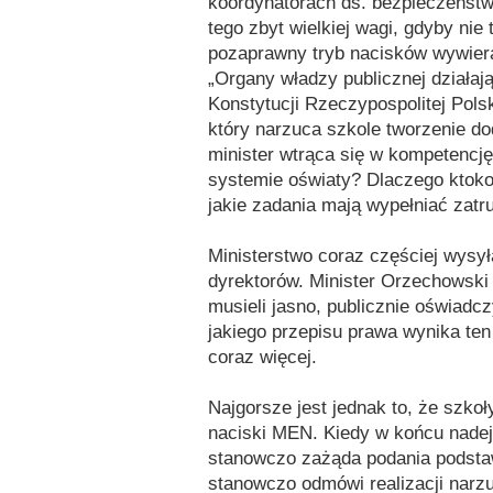
koordynatorach ds. bezpieczeństw
tego zbyt wielkiej wagi, gdyby nie
pozaprawny tryb nacisków wywier
„Organy władzy publicznej działają
Konstytucji Rzeczypospolitej Polsk
który narzuca szkole tworzenie d
minister wtrąca się w kompetencję
systemie oświaty? Dlaczego ktoko
jakie zadania mają wypełniać zatr
Ministerstwo coraz częściej wysył
dyrektorów. Minister Orzechowski
musieli jasno, publicznie oświadcz
jakiego przepisu prawa wynika te
coraz więcej.
Najgorsze jest jednak to, że szko
naciski MEN. Kiedy w końcu nadejd
stanowczo zażąda podania podstaw
stanowczo odmówi realizacji nar