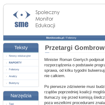
Społeczny Monitor
Edukacji
Monitor.edu.pl
/
Felietony
Przetargi Gombrow
Teksty
Newsy edukacyjne
Minister Roman Giertych podpisał
RAPORTY
rozporządzenia o podstawie progr
Felietony
sprawa, od kilku tygodni bulwersu
nie całkiem.
Analizy
Biuletyny
Po pierwsze zdziwienie musi budz
rządów poprzedniej koalicji mogli
Narzędzia
tłumaczy się przed komisją śledc
poza wszelkimi procedurami znala
Tagi