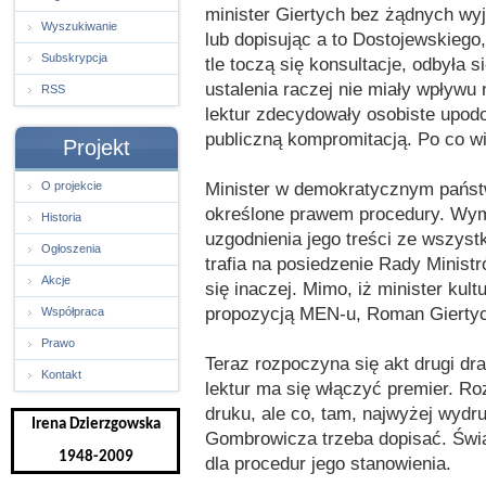
minister Giertych bez żądnych wyj
Wyszukiwanie
lub dopisując a to Dostojewskiego
Subskrypcja
tle toczą się konsultacje, odbyła s
ustalenia raczej nie miały wpływu
RSS
lektur zdecydowały osobiste upodo
publiczną kompromitacją. Po co w
Projekt
Minister w demokratycznym państw
O projekcie
określone prawem procedury. Wym
Historia
uzgodnienia jego treści ze wszys
Ogłoszenia
trafia na posiedzenie Rady Ministr
Akcje
się inaczej. Mimo, iż minister kul
propozycją MEN-u, Roman Giertyc
Współpraca
Prawo
Teraz rozpoczyna się akt drugi d
Kontakt
lektur ma się włączyć premier. R
druku, ale co, tam, najwyżej wydru
Irena Dzierzgowska
Gombrowicza trzeba dopisać. Świa
1948-2009
dla procedur jego stanowienia.