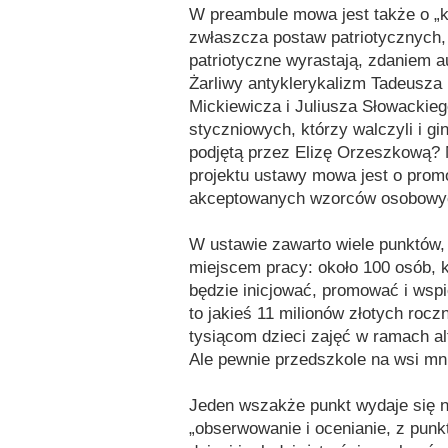
W preambule mowa jest także o „ks
zwłaszcza postaw patriotycznych, 
patriotyczne wyrastają, zdaniem au
Żarliwy antyklerykalizm Tadeusza
Mickiewicza i Juliusza Słowackie
styczniowych, którzy walczyli i g
podjętą przez Elizę Orzeszkową? 
projektu ustawy mowa jest o prom
akceptowanych wzorców osobowych”
W ustawie zawarto wiele punktów,
miejscem pracy: około 100 osób, k
będzie inicjować, promować i wspi
to jakieś 11 milionów złotych roczn
tysiącom dzieci zajęć w ramach a
Ale pewnie przedszkole na wsi mnie
Jeden wszakże punkt wydaje się n
„obserwowanie i ocenianie, z pun