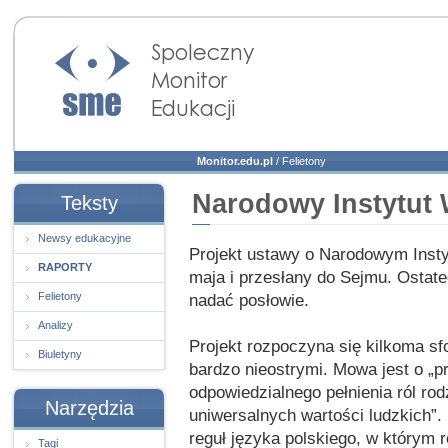
Społeczny Monitor
Edukacji
Monitor.edu.pl
/
Felietony
Narodowy Instytut
Teksty
Newsy edukacyjne
Projekt ustawy o Narodowym Insty
RAPORTY
maja i przesłany do Sejmu. Ostat
Felietony
nadać posłowie.
Analizy
Projekt rozpoczyna się kilkoma sf
Biuletyny
bardzo nieostrymi. Mowa jest o „p
odpowiedzialnego pełnienia ról r
Narzędzia
uniwersalnych wartości ludzkich”
reguł języka polskiego, w którym r
Tagi