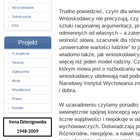
Wyszukiwanie
Trudno powiedzieć, czym dla wnio
Subskrypcja
Wnioskodawcy nie precyzują, czy
sztuki racjonalnej argumentacji, 
RSS
odmiennych od własnych – a zate
wolność słowa, szacunek dla różn
Projekt
„uniwersalne wartości ludzkie” to ja
wiadomo także, jak wnioskodawcy de
O projekcie
więcej niż jeden model rodziny. C
Historia
którym mowa jest o rozbudzaniu wr
Ogłoszenia
wnioskodawcy ubolewają nad pod
Akcje
Narodowy Instytut Wychowania zna
i dobra.
Współpraca
Prawo
W uzasadnieniu czytamy ponadto: 
Kontakt
wewnętrznie spójnej koncepcji wy
liczne wątpliwości i niepokoje w 
Irena Dzierzgowska
wychowawczych. Doświadczają pocz
1948-2009
Różnorodne, niespójne, a nawet s