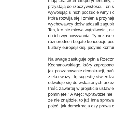
mają charakter eksperymentalny, 
przystają do rzeczywistości. Ten s
wywołując u nich poczucie winy i o
która rozwija się i zmienia przyn
wychowawcy doświadczali zagubienia
Ten, kto nie miewa wątpliwości, ni
do ich wychowywania. Tymczasem
różnorodne i bogate koncepcje pe
kultury europejskiej, jedynie konfu
Na uwagę zasługuje opinia Rzecz
Kochanowskiego, który zaproponow
jak poszanowanie demokracji, pa
zlekceważyli tę sugestię stwierdz
odwołuje się do wskazanych przez
treść zawartej w projekcie ustawie
pominięte.” A więc: wprawdzie nie
że nie znajdzie, to już inna spra
pojęć, jak demokracja czy prawa c