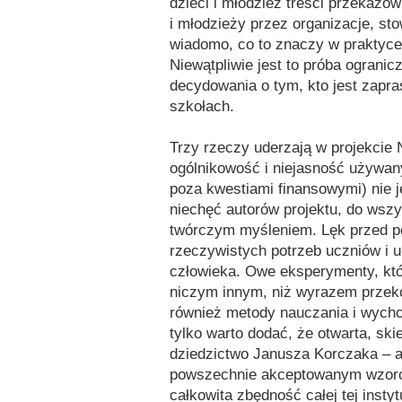
dzieci i młodzież treści przekazó
i młodzieży przez organizacje, st
wiadomo, co to znaczy w praktyce.
Niewątpliwie jest to próba ogranic
decydowania o tym, kto jest zapr
szkołach.
Trzy rzeczy uderzają w projekcie
ogólnikowość i niejasność używan
poza kwestiami finansowymi) nie j
niechęć autorów projektu, do wszy
twórczym myśleniem. Lęk przed p
rzeczywistych potrzeb uczniów i u
człowieka. Owe eksperymenty, któr
niczym innym, niż wyrazem przeko
również metody nauczania i wycho
tylko warto dodać, że otwarta, sk
dziedzictwo Janusza Korczaka – al
powszechnie akceptowanym wzorce
całkowita zbędność całej tej insty