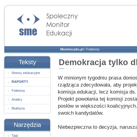
Społeczny Monitor
Edukacji
Monitor.edu.pl
/
Felietony
Demokracja tylko d
Teksty
Newsy edukacyjne
W minionym tygodniu prasa donios
RAPORTY
rządząca zdecydowała, aby proje
Felietony
komisja edukacji, lecz komisja ds
Projekt powołania tej komisji zos
Analizy
posłów w większości koalicyjnych. 
Biuletyny
swoich kandydatów.
Narzędzia
Niebezpieczna to decyzja, narusza
Tagi