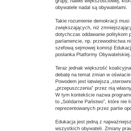
grupy, nawet większościowej, któr
obywatele nadal są obywatelami.
Takie rozumienie demokracji mus
zwiększających, niż zmniejszając
dotychczas oddawanie politykom pa
parlamencie, np. przewodnictwa ni
szefową sejmowej komisji Edukacji
posłanka Platformy Obywatelskiej.
Teraz jednak większość koalicyjna
debatę na temat zmian w oświacie 
Powodem jest łatwiejsza „sterown
„przepuszczenia” przez nią własny
W tym kontekście nazwa programu 
to „Solidarne Państwo”, które nie 
reprezentowanych przez partie op
Edukacja jest jedną z najważniejs
wszystkich obywateli. Zmiany pr