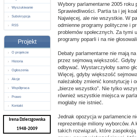
Wybory parlamentarne 2005 roku p
Wyszukiwanie
Sprawiedliwości. Partia ta i jej koa
Subskrypcja
Najwięcej, ale nie wszystkie. W pa
odmienne programy polityczne i p
RSS
problemów społecznych. Za tymi ug
programy poparli i na nie głosowali
Projekt
Debaty parlamentarne nie mają na
O projekcie
przez sejmową większość. Gdyby ta
Historia
odbywać. Wystarczyłoby samo głos
Ogłoszenia
Więcej, gdyby większość sejmowa
Akcje
należałoby zmienić konstytucję i 
„bierze wszystko”. Nie tylko wsz
Współpraca
również wszystkie miejsca w parlam
Prawo
mogłaby nie istnieć.
Kontakt
Jednak opozycja w parlamencie ni
Irena Dzierzgowska
reprezentuje miliony wyborców. A
1948-2009
takich rozwiązań, które zaspokoją