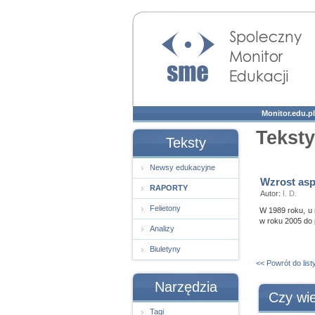
Społeczny Monitor
Edukacji
Monitor.edu.pl
Teksty
Teksty
Newsy edukacyjne
Wzrost asp
RAPORTY
Autor:
I. D.
Felietony
W 1989 roku, u 
w roku 2005 do
Analizy
Biuletyny
<< Powrót do list
Narzędzia
Czy wie
Tagi