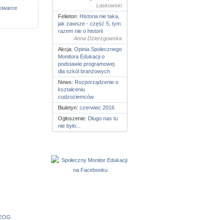
Laskowski
kiwarce
Felieton:
Historia nie taka,
jak zawsze - część 5, tym
razem nie o historii
Anna Dzierzgowska
Akcja:
Opinia Spolecznego
Monitora Edukacji o
podstawie programowej
dla szkól branżowych
News:
Rozporządzenie o
kształceniu
cudzoziemców
Biuletyn:
czerwiec 2016
Ogłoszenie:
Długo nas tu
nie było...
 EOG
.