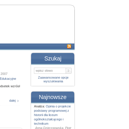
Szukaj
 2007
Zaawansowane opcje
Edukacyjne
wyszukiwania
odsetek wzrósł
Najnowsze
dalej
Analiza:
Opinia o projekcie
podstawy programowej z
historii dla liceum
ogólnokształcącego i
technikum
Anna Dzierzgowska, Piotr