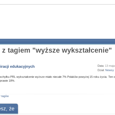
 z tagiem "wyższe wykształcenie"
iracji edukacyjnych
Data:
13 maja
Dział:
Newsy 
schyłku PRL wykształcenie wyższe miało niecałe 7% Polaków powyżej 15 roku życia. Ten 
 prawie 18%.
y tagów
sz, że