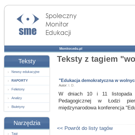
Społeczny Monitor
Edukacji
Monitor.edu.pl
Teksty z tagiem "wo
Teksty
Newsy edukacyjne
"Edukacja demokratyczna w wolnyc
RAPORTY
Autor:
I. D.
Felietony
W dniach 10 i 11 listopada 
Analizy
Pedagogicznej w Łodzi pie
międzynarodowa konferencja "Ed
Biuletyny
Narzędzia
<< Powrót do listy tagów
Tagi