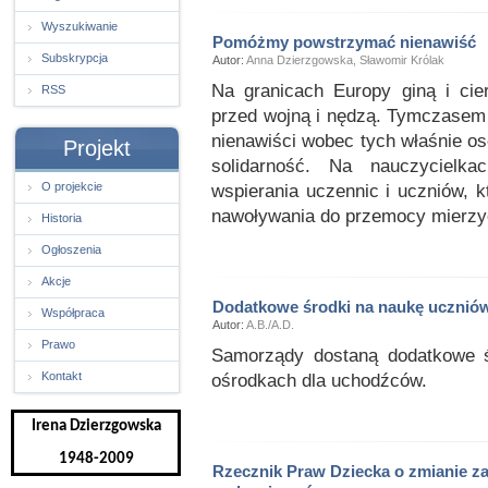
Wyszukiwanie
Pomóżmy powstrzymać nienawiść
Subskrypcja
Autor:
Anna Dzierzgowska, Sławomir Królak
Na granicach Europy giną i cier
RSS
przed wojną i nędzą. Tymczasem 
nienawiści wobec tych właśnie os
Projekt
solidarność. Na nauczycielk
O projekcie
wspierania uczennic i uczniów, kt
nawoływania do przemocy mierzy
Historia
Ogłoszenia
Akcje
Dodatkowe środki na naukę uczni
Współpraca
Autor:
A.B./A.D.
Prawo
Samorządy dostaną dodatkowe ś
Kontakt
ośrodkach dla uchodźców.
Irena Dzierzgowska
1948-2009
Rzecznik Praw Dziecka o zmianie z