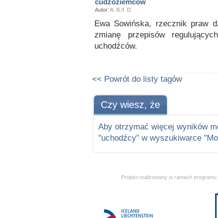
cudzoziemców
Autor:
A. B./I. D.
Ewa Sowińska, rzecznik praw dz
zmianę przepisów regulującyc
uchodźców.
<< Powrót do listy tagów
Czy wiesz, że
Aby otrzymać więcej wyników m
"uchodźcy" w wyszukiwarce "Mon
Projekt realizowany w ramach programu