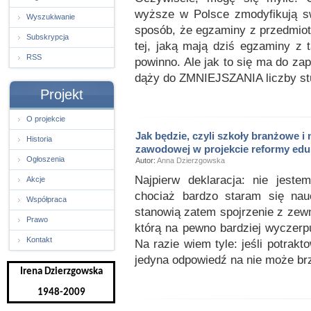
wyższe w Polsce zmodyfikują sw
Wyszukiwanie
sposób, że egzaminy z przedmio
Subskrypcja
tej, jaką mają dziś egzaminy z
RSS
powinno. Ale jak to się ma do zap
dąży do ZMNIEJSZANIA liczby st
Projekt
O projekcie
Jak będzie, czyli szkoły branżowe i 
Historia
zawodowej w projekcie reformy edu
Ogłoszenia
Autor:
Anna Dzierzgowska
Najpierw deklaracja: nie jeste
Akcje
chociaż bardzo staram się nau
Współpraca
stanowią zatem spojrzenie z zewną
Prawo
którą na pewno bardziej wyczerp
Kontakt
Na razie wiem tyle: jeśli potrakt
jedyna odpowiedź na nie może br
Irena Dzierzgowska
1948-2009