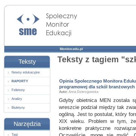
Społeczny Monitor
Edukacji
Monitor.edu.pl
Teksty z tagiem "s
Teksty
Newsy edukacyjne
Opinia Spolecznego Monitora Eduka
RAPORTY
programowej dla szkól branżowych
Felietony
Autor:
Anna Dzierzgowska
Analizy
Gdyby obietnica MEN została sp
wreszcie podział między tak zw
Biuletyny
ogólną. Jest to postulat, który f
XIX wieku. Problem w tym, że
Narzędzia
konkretne praktyczne rozwiąza
Oczywiście, mogę się mylić. 
Tagi