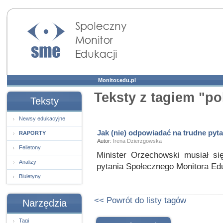
Społeczny Monitor
Edukacji
Monitor.edu.pl
Teksty z tagiem "po
Teksty
Newsy edukacyjne
Jak (nie) odpowiadać na trudne pyta
RAPORTY
Autor:
Irena Dzierzgowska
Felietony
Minister Orzechowski musiał si
Analizy
pytania Społecznego Monitora Edu
Biuletyny
<< Powrót do listy tagów
Narzędzia
Tagi