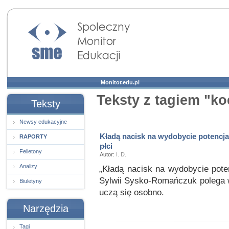
Społeczny Monitor
Edukacji
Monitor.edu.pl
Teksty z tagiem "k
Teksty
Newsy edukacyjne
Kładą nacisk na wydobycie potencja
RAPORTY
płci
Felietony
Autor:
I. D.
Analizy
„Kładą nacisk na wydobycie pote
Sylwii Sysko-Romańczuk polega w
Biuletyny
uczą się osobno.
Narzędzia
Tagi