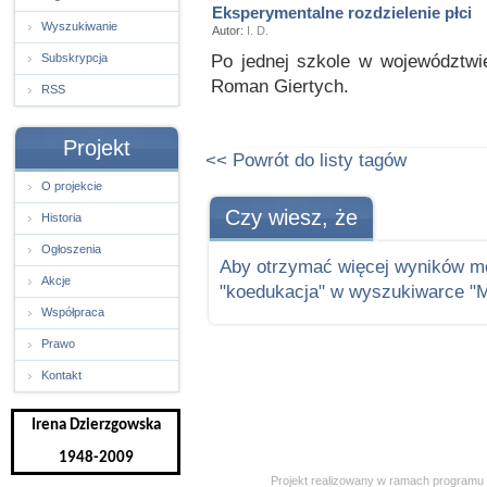
Eksperymentalne rozdzielenie płci
Wyszukiwanie
Autor:
I. D.
Po jednej szkole w województwi
Subskrypcja
Roman Giertych.
RSS
Projekt
<< Powrót do listy tagów
O projekcie
Czy wiesz, że
Historia
Ogłoszenia
Aby otrzymać więcej wyników m
Akcje
"koedukacja" w wyszukiwarce "M
Współpraca
Prawo
Kontakt
Irena Dzierzgowska
1948-2009
Projekt realizowany w ramach programu