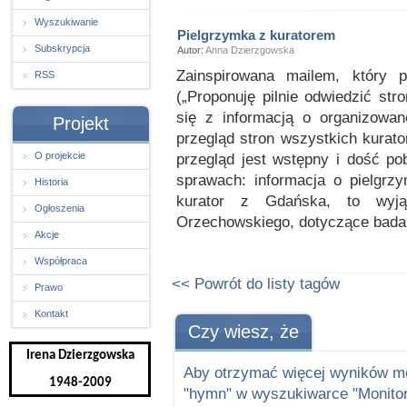
Wyszukiwanie
Pielgrzymka z kuratorem
Subskrypcja
Autor:
Anna Dzierzgowska
Zainspirowana mailem, który p
RSS
(„Proponuję pilnie odwiedzić st
się z informacją o organizowan
Projekt
przegląd stron wszystkich kurato
O projekcie
przegląd jest wstępny i dość po
sprawach: informacja o pielgrzy
Historia
kurator z Gdańska, to wyjąt
Ogłoszenia
Orzechowskiego, dotyczące badan
Akcje
Współpraca
<< Powrót do listy tagów
Prawo
Kontakt
Czy wiesz, że
Irena Dzierzgowska
Aby otrzymać więcej wyników m
1948-2009
"hymn" w wyszukiwarce "Monitor