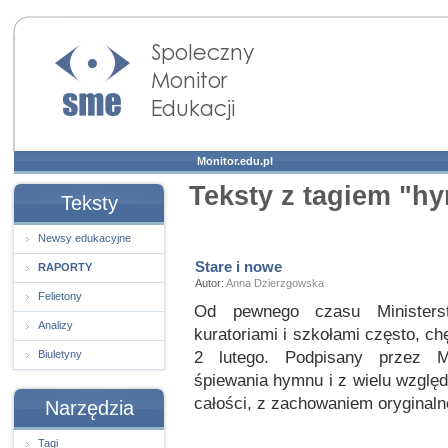
Społeczny Monitor
Edukacji
Monitor.edu.pl
Teksty z tagiem "h
Teksty
Newsy edukacyjne
Stare i nowe
RAPORTY
Autor:
Anna Dzierzgowska
Felietony
Od pewnego czasu Ministers
Analizy
kuratoriami i szkołami często, chę
2 lutego. Podpisany przez M
Biuletyny
śpiewania hymnu i z wielu wzglę
całości, z zachowaniem oryginaln
Narzędzia
Tagi