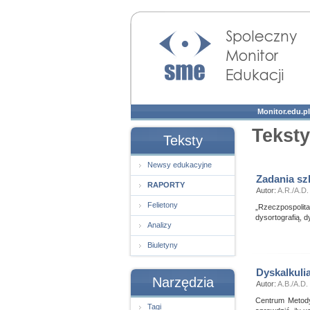
Społeczny Monitor
Edukacji
Monitor.edu.pl
Teksty
Teksty
Newsy edukacyjne
Zadania sz
RAPORTY
Autor:
A.R./A.D.
Felietony
„Rzeczpospolit
dysortografią, dy
Analizy
Biuletyny
Dyskalkuli
Narzędzia
Autor:
A.B./A.D.
Centrum Metody
Tagi