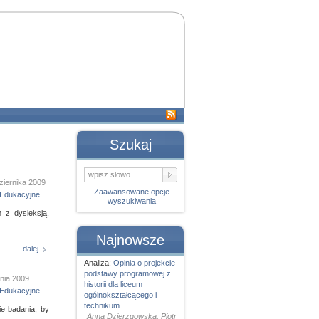
Szukaj
ziernika 2009
Zaawansowane opcje
Edukacyjne
wyszukiwania
 z dysleksją,
Najnowsze
dalej
Analiza:
Opinia o projekcie
podstawy programowej z
pnia 2009
historii dla liceum
Edukacyjne
ogólnokształcącego i
technikum
e badania, by
Anna Dzierzgowska, Piotr