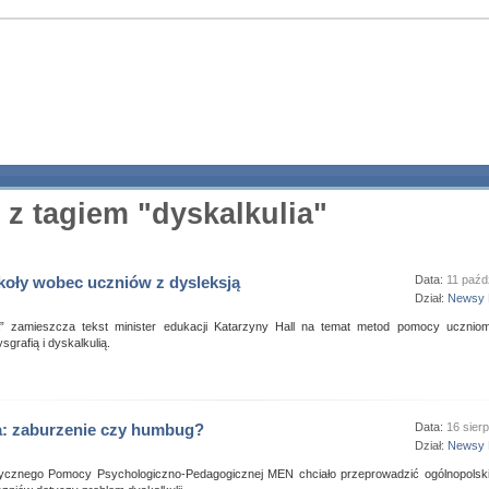
 z tagiem "dyskalkulia"
koły wobec uczniów z dysleksją
Data:
11 paźd
Dział:
Newsy 
a” zamieszcza tekst minister edukacji Katarzyny Hall na temat metod pomocy uczniom
sgrafią i dyskalkulią.
a: zaburzenie czy humbug?
Data:
16 sier
Dział:
Newsy 
cznego Pomocy Psychologiczno-Pedagogicznej MEN chciało przeprowadzić ogólnopolski