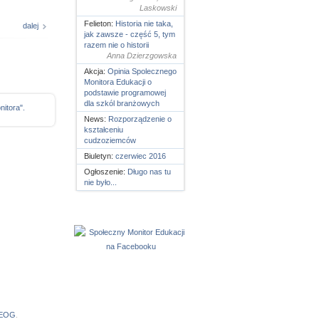
Laskowski
Felieton:
Historia nie taka,
dalej
jak zawsze - część 5, tym
razem nie o historii
Anna Dzierzgowska
Akcja:
Opinia Spolecznego
Monitora Edukacji o
podstawie programowej
dla szkól branżowych
itora".
News:
Rozporządzenie o
kształceniu
cudzoziemców
Biuletyn:
czerwiec 2016
Ogłoszenie:
Długo nas tu
nie było...
 EOG
.