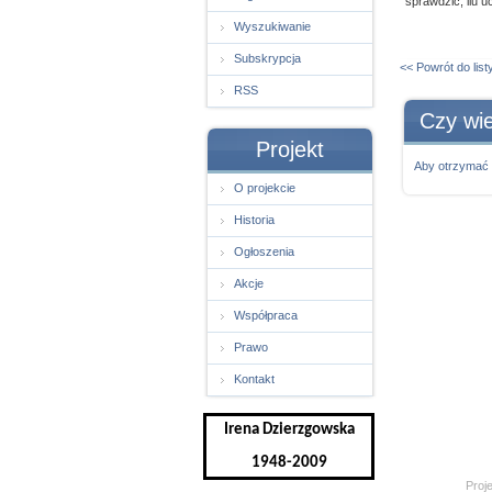
sprawdzić, ilu u
Wyszukiwanie
Subskrypcja
<< Powrót do list
RSS
Czy wie
Projekt
Aby otrzymać 
O projekcie
Historia
Ogłoszenia
Akcje
Współpraca
Prawo
Kontakt
Irena Dzierzgowska
1948-2009
Proj