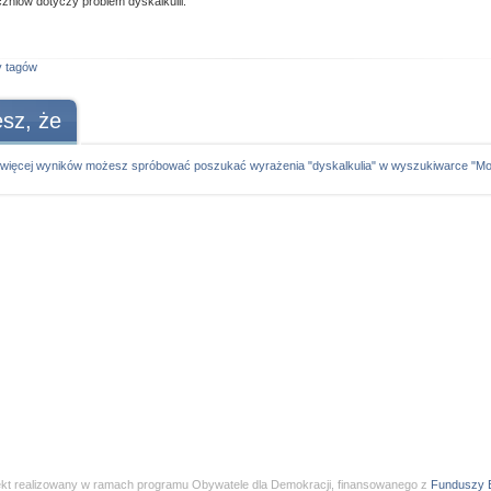
czniów dotyczy problem dyskalkulii.
y tagów
sz, że
więcej wyników możesz spróbować poszukać wyrażenia "dyskalkulia" w wyszukiwarce "Mon
ekt realizowany w ramach programu Obywatele dla Demokracji, finansowanego z
Funduszy