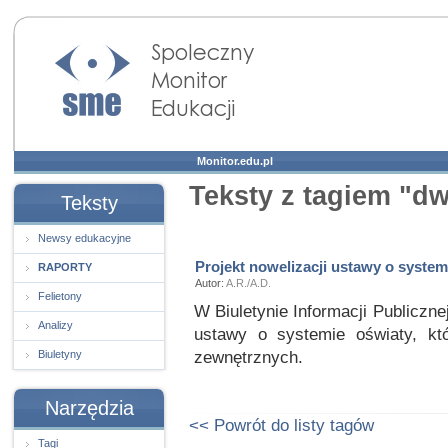
Społeczny Monitor
Edukacji
Monitor.edu.pl
Teksty z tagiem "dw
Teksty
Newsy edukacyjne
Projekt nowelizacji ustawy o system
RAPORTY
Autor:
A.R./A.D.
Felietony
W Biuletynie Informacji Publiczn
Analizy
ustawy o systemie oświaty, kt
zewnętrznych.
Biuletyny
Narzędzia
<< Powrót do listy tagów
Tagi