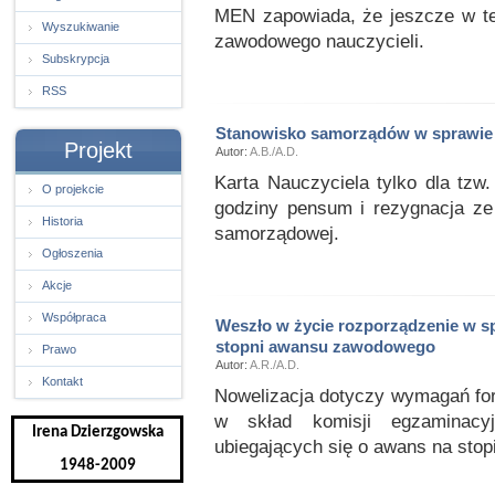
MEN zapowiada, że jeszcze w tej
Wyszukiwanie
zawodowego nauczycieli.
Subskrypcja
RSS
Stanowisko samorządów w sprawie 
Projekt
Autor:
A.B./A.D.
Karta Nauczyciela tylko dla tzw
O projekcie
godziny pensum i rezygnacja ze 
Historia
samorządowej.
Ogłoszenia
Akcje
Współpraca
Weszło w życie rozporządzenie w s
stopni awansu zawodowego
Prawo
Autor:
A.R./A.D.
Kontakt
Nowelizacja dotyczy wymagań f
w skład komisji egzaminacyjn
Irena Dzierzgowska
ubiegających się o awans na sto
1948-2009