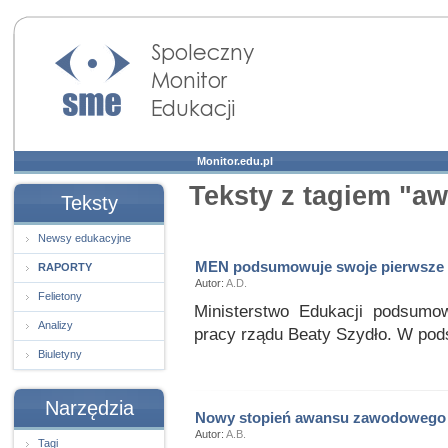
Społeczny Monitor
Edukacji
Monitor.edu.pl
Teksty z tagiem "a
Teksty
Newsy edukacyjne
MEN podsumowuje swoje pierwsze 
RAPORTY
Autor:
A.D.
Felietony
Ministerstwo Edukacji podsumo
Analizy
pracy rządu Beaty Szydło. W pod
Biuletyny
Narzędzia
Nowy stopień awansu zawodowego 
Autor:
A.B.
Tagi