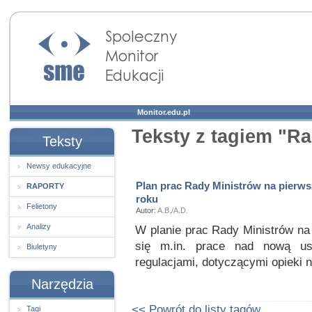
Społeczny Monitor
Edukacji
Monitor.edu.pl
Teksty z tagiem "R
Teksty
Newsy edukacyjne
Plan prac Rady Ministrów na pierws
RAPORTY
roku
Felietony
Autor:
A.B./A.D.
Analizy
W planie prac Rady Ministrów na
się m.in. prace nad nową ust
Biuletyny
regulacjami, dotyczącymi opieki n
Narzędzia
<< Powrót do listy tagów
Tagi