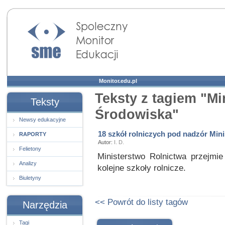
Społeczny Monitor
Edukacji
Monitor.edu.pl
Teksty z tagiem "Mi
Teksty
Środowiska"
Newsy edukacyjne
18 szkół rolniczych pod nadzór Min
RAPORTY
Autor:
I. D.
Felietony
Ministerstwo Rolnictwa przejm
Analizy
kolejne szkoły rolnicze.
Biuletyny
<< Powrót do listy tagów
Narzędzia
Tagi