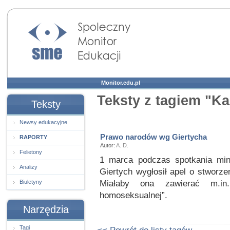
Społeczny Monitor
Edukacji
Monitor.edu.pl
Teksty z tagiem "K
Teksty
Newsy edukacyjne
Prawo narodów wg Giertycha
RAPORTY
Autor:
A. D.
Felietony
1 marca podczas spotkania mi
Analizy
Giertych wygłosił apel o stworz
Miałaby ona zawierać m.in
Biuletyny
homoseksualnej”.
Narzędzia
Tagi