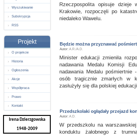
Rzeczpospolita opisuje dzieje
Wyszukiwanie
Krakowie, rozpoczęli po katas
Subskrypcja
niedaleko Wawelu.
RSS
Projekt
Będzie można przyznawać pośmier
Autor:
A.R./A.D.
O projekcie
Minister edukacji zmieniła roz
Historia
nadawania Medalu Komisji Edu
Ogłoszenia
nadawania Medalu pośmiertnie -
osób tragicznie zmarłych w ka
Akcje
zasłużyły się dla polskiej edukacji
Współpraca
Prawo
Kontakt
Przedszkolaki ogłądały przejazd ko
Autor:
A.D.
Irena Dzierzgowska
W przedszkolu na warszawskiej
1948-2009
konduktu żałobnego z trumn