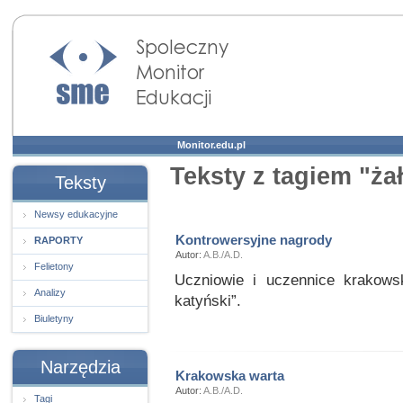
Społeczny Monitor
Edukacji
Monitor.edu.pl
Teksty z tagiem "ż
Teksty
Newsy edukacyjne
Kontrowersyjne nagrody
RAPORTY
Autor:
A.B./A.D.
Felietony
Uczniowie i uczennice krakows
Analizy
katyński”.
Biuletyny
Narzędzia
Krakowska warta
Autor:
A.B./A.D.
Tagi