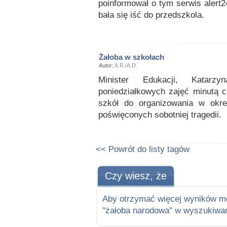
poinformował o tym serwis alert2
bała się iść do przedszkola.
Żałoba w szkołach
Autor:
A.R./A.D.
Minister Edukacji, Katarz
poniedziałkowych zajęć minutą c
szkół do organizowania w okre
poświęconych sobotniej tragedii.
<< Powrót do listy tagów
Czy wiesz, że
Aby otrzymać więcej wyników m
"żałoba narodowa" w wyszukiwar