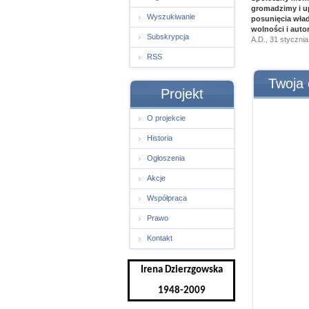
gromadzimy i up
Wyszukiwanie
posunięcia wła
wolności i auto
Subskrypcja
A.D., 31 styczni
RSS
Twoja 
Projekt
O projekcie
Historia
Ogłoszenia
Akcje
Współpraca
Prawo
Kontakt
Irena Dzierzgowska
1948-2009