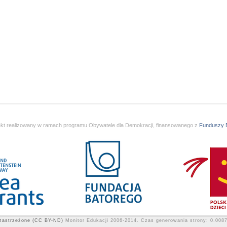
ekt realizowany w ramach programu Obywatele dla Demokracji, finansowanego z
Funduszy
zastrzeżone (CC BY-ND)
Monitor Edukacji 2006-2014.
Czas generowania strony: 0.008