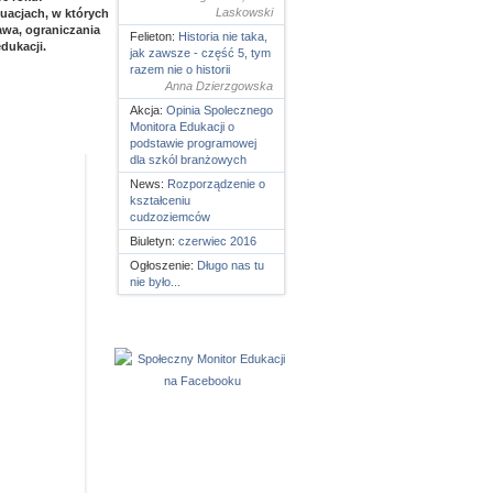
Laskowski
uacjach, w których
wa, ograniczania
Felieton:
Historia nie taka,
dukacji.
jak zawsze - część 5, tym
razem nie o historii
Anna Dzierzgowska
Akcja:
Opinia Spolecznego
Monitora Edukacji o
podstawie programowej
dla szkól branżowych
News:
Rozporządzenie o
kształceniu
cudzoziemców
Biuletyn:
czerwiec 2016
Ogłoszenie:
Długo nas tu
nie było...