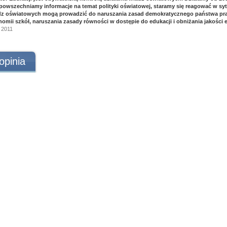
owszechniamy informacje na temat polityki oświatowej, staramy się reagować w syt
dz oświatowych mogą prowadzić do naruszania zasad demokratycznego państwa pra
nomii szkół, naruszania zasady równości w dostępie do edukacji i obniżania jakości e
a 2011
opinia