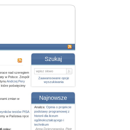
Szukaj
 prace nad szeregiem
aty w Polsce. Zespół
Zaawansowane opcje
etynu
Andrzej Pery
wyszukiwania
z, które poświęcimy
Najnowsze
anami zmian w
Analiza:
Opinia o projekcie
podstawy programowej z
wyników testów PISA
historii dla liceum
dajemy w Państwa ręce
ogólnokształcącego i
technikum
Anna Dzierzgowska, Piotr
06 roku: