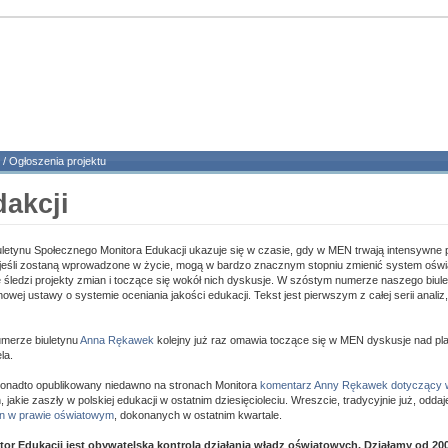
/
Ogłoszenia projektu
dakcji
letynu Społecznego Monitora Edukacji ukazuje się w czasie, gdy w MEN trwają intensywne
, jeśli zostaną wprowadzone w życie, mogą w bardzo znacznym stopniu zmienić system oświ
 śledzi projekty zmian i toczące się wokół nich dyskusje. W szóstym numerze naszego biul
 nowej ustawy o systemie oceniania jakości edukacji. Tekst jest pierwszym z całej serii anali
merze biuletynu
Anna Rękawek
kolejny już raz omawia toczące się w MEN dyskusje nad pl
la.
nadto opublikowany niedawno na stronach Monitora
komentarz Anny Rękawek dotyczący 
n, jakie zaszły w polskiej edukacji w ostatnim dziesięcioleciu. Wreszcie, tradycyjnie już, od
an w prawie oświatowym
, dokonanych w ostatnim kwartale.
or Edukacji jest obywatelską kontrolą działania władz oświatowych. Działamy od 20