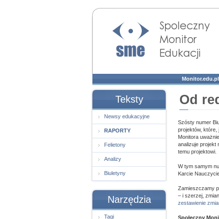
Społeczny Monitor
Edukacji
Monitor.edu.pl
Od re
Teksty
Newsy edukacyjne
Szósty numer Biu
projektów, które
RAPORTY
Monitora uważnie
analizuje projekt
Felietony
temu projektowi.
Analizy
W tym samym nu
Biuletyny
Karcie Nauczycie
Zamieszczamy po
– i szerzej, zmia
Narzędzia
zestawienie zmi
Tagi
Społeczny Monit