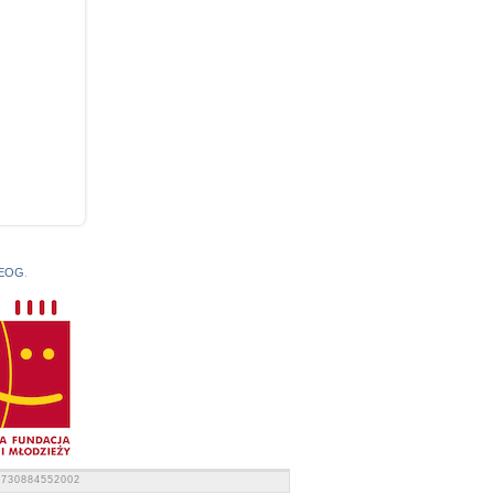
 EOG
.
7730884552002